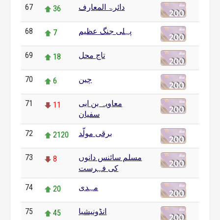
67
دائرۃ المعارف
36
68
پہلی جنگ عظیم
7
69
تاج محل
18
70
چین
6
71
معاویہ بن ابی
11
سفیان
72
برقی مولّد
2120
73
مسلم سائنس دانوں
8
کی فہرست
74
مہدی
20
75
انڈونیشیا
45