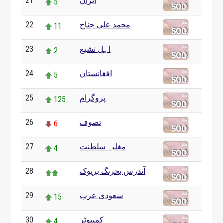
21
ایران
5
22
محمد علی جناح
11
23
اہل تشیع
2
24
افغانستان
5
25
پروگرام
125
26
تصوف
6
27
مغلیہ سلطنت
4
28
آندرس بحرنگ بریوک
29
سعودی عرب
15
30
کمپیوٹر
4