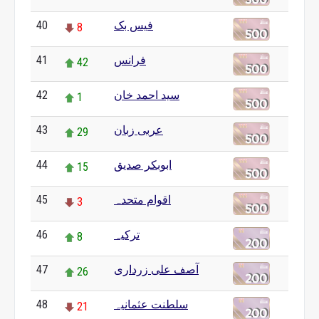
40
فیس بک
8
41
فرانس
42
42
سید احمد خان
1
43
عربی زبان
29
44
ابوبکر صدیق
15
45
اقوام متحدہ
3
46
ترکیہ
8
47
آصف علی زرداری
26
48
سلطنت عثمانیہ
21