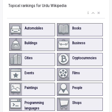
Topical rankings for Urdu Wikipedia
Automobiles
Books
Buildings
Business
Cities
Cryptocurrencies
Events
Films
Paintings
People
Programming
Shops
languages