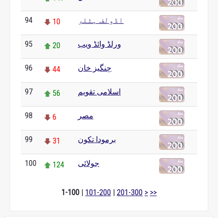
94
اڈولف ہٹلر
10
95
ورلڈ وائڈ ویب
20
96
چنگیز خان
44
97
اسلامی تقویم
56
98
مصر
6
99
برمودا تکون
31
100
جولائی
124
1-100
|
101-200
|
201-300
>
>>