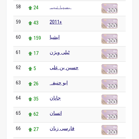
58
ہسپانیہ
24
59
2011ء
43
60
ایشیا
159
61
ٹیلی ویژن
17
62
حسین بن علی
5
63
ابو حنیفہ
26
64
جاپان
35
65
انسان
62
66
فارسی زبان
27