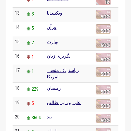
13
ویکیپیڈیا
3
14
قرآن
5
15
بھارت
2
16
انگریزی زبان
1
17
ریاستہائے متحدہ
1
امریکا
18
رمضان
229
19
علی بن ابی طالب
5
20
بند
3604