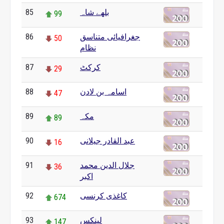
85
بلھے شاہ
99
86
جغرافیائی متناسق
50
نظام
87
کرکٹ
29
88
اسامہ بن لادن
47
89
مکہ
89
90
عبد القادر جیلانی
16
91
جلال الدین محمد
36
اکبر
92
کاغذی کرنسی
674
93
لینکس
147