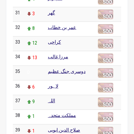
31
گھر
3
32
عمر بن خطاب
8
33
کراچی
12
34
مرزا غالب
13
35
دوسری جنگ عظیم
0
36
لاہور
6
37
اللہ
9
38
مملکت متحدہ
1
39
صلاح الدین ایوبی
1