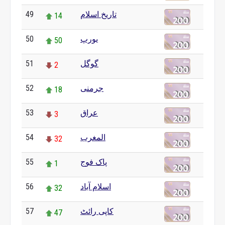
49
تاریخ اسلام
14
50
یورپ
50
51
گوگل
2
52
جرمنی
18
53
عراق
3
54
المغرب
32
55
پاک فوج
1
56
اسلام آباد
32
57
کاپی رائٹ
47