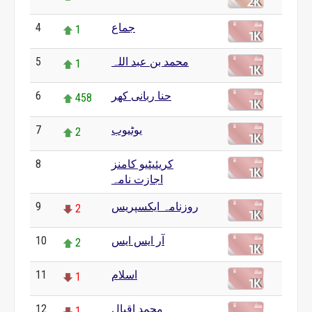
4
جماع
1
5
محمد بن عبد اللہ
1
6
حنا ربانی کھر
458
7
یوٹیوب
2
8
کریئیٹیو کامنز
0
اجازت نامہ
9
روزنامہ ایکسپریس
2
10
آر ایس ایس
2
11
اسلام
1
12
محمد اقبال
1