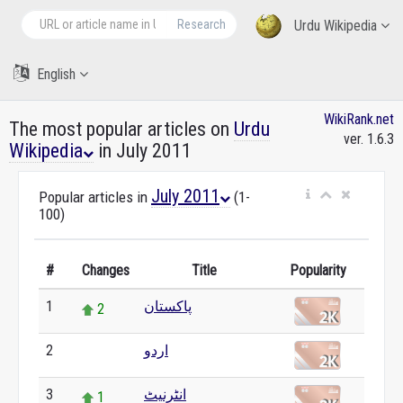
Research
Urdu Wikipedia
English
WikiRank.net
The most popular articles on
Urdu
ver. 1.6.3
Wikipedia
in July 2011
July 2011
Popular articles in
(1-
100)
#
Changes
Title
Popularity
1
پاکستان
2
2
اردو
0
3
انٹرنیٹ
1