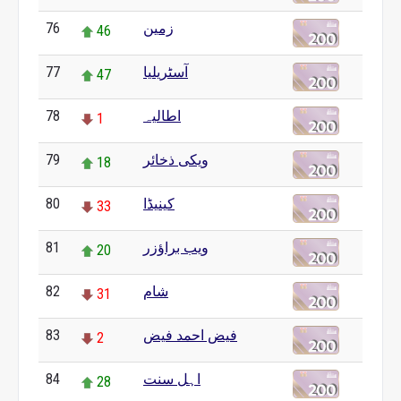
76
زمین
46
77
آسٹریلیا
47
78
اطالیہ
1
79
ویکی ذخائر
18
80
کینیڈا
33
81
ویب براؤزر
20
82
شام
31
83
فیض احمد فیض
2
84
اہل سنت
28