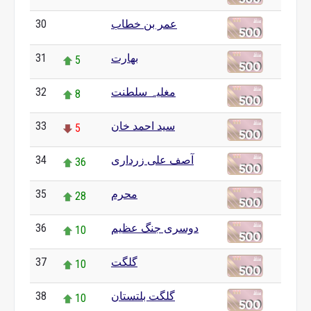
30
عمر بن خطاب
0
31
بھارت
5
32
مغلیہ سلطنت
8
33
سید احمد خان
5
34
آصف علی زرداری
36
35
محرم
28
36
دوسری جنگ عظیم
10
37
گلگت
10
38
گلگت بلتستان
10