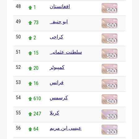
48
افغانستان
1
49
ابو حنیفہ
73
50
کراچی
2
51
سلطنت عثمانیہ
15
52
کمپیوٹر
20
53
فرانس
16
54
کرسمس
610
55
کربلا
247
56
عیسی ابن مریم
64