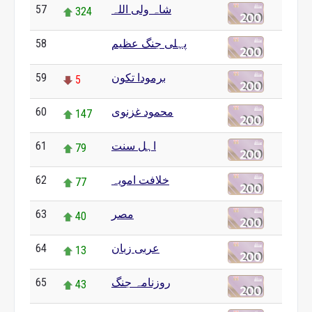
57
شاہ ولی اللہ
324
58
پہلی جنگ عظیم
0
59
برمودا تکون
5
60
محمود غزنوی
147
61
اہل سنت
79
62
خلافت امویہ
77
63
مصر
40
64
عربی زبان
13
65
روزنامہ جنگ
43