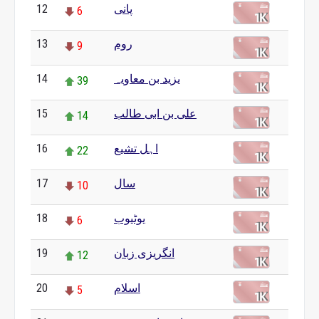
12
پانی
6
13
روم
9
14
یزید بن معاویہ
39
15
علی بن ابی طالب
14
16
اہل تشیع
22
17
سال
10
18
یوٹیوب
6
19
انگریزی زبان
12
20
اسلام
5