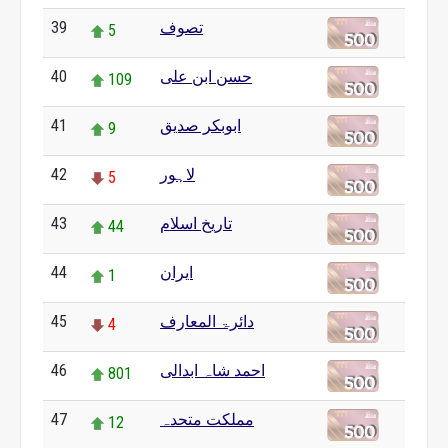
39
تصوف
5
40
حسن ابن علی
109
41
ابوبکر صدیق
9
42
لاہور
5
43
تاریخ اسلام
44
44
ایران
1
45
دائرۃ المعارف
4
46
احمد شاہ ابدالی
801
47
مملکت متحدہ
12