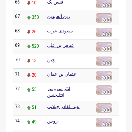
66
فیس بک
10
67
زین العابدین
353
68
سعودی عرب
26
69
عباس بن علی
520
70
چین
13
71
عثمان بن عفان
20
72
انٹر سروسز
55
انٹلیجنس
73
عبد القادر جیلانی
51
74
روس
49