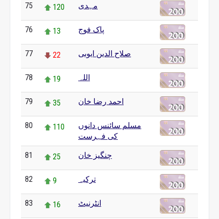
75
مہدی
120
76
پاک فوج
13
77
صلاح الدین ایوبی
22
78
اللہ
19
79
احمد رضا خان
35
80
مسلم سائنس دانوں
110
کی فہرست
81
چنگیز خان
25
82
ترکیہ
9
83
انٹرنیٹ
16