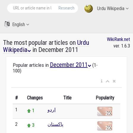
Research
Urdu Wikipedia
English
WikiRank.net
The most popular articles on
Urdu
ver. 1.6.3
Wikipedia
in December 2011
December 2011
Popular articles in
(1-
100)
#
Changes
Title
Popularity
1
اردو
1
2
پاکستان
3