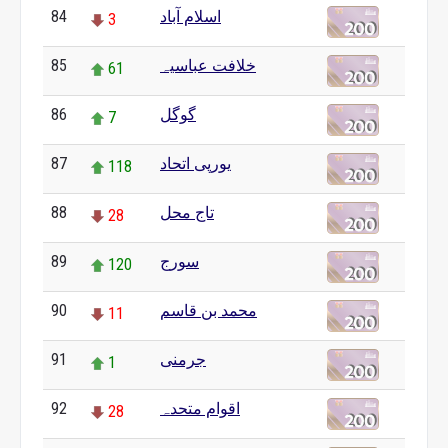
84
اسلام آباد
3
85
خلافت عباسیہ
61
86
گوگل
7
87
یورپی اتحاد
118
88
تاج محل
28
89
سورج
120
90
محمد بن قاسم
11
91
جرمنی
1
92
اقوام متحدہ
28