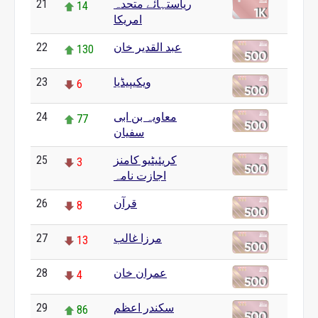
21
ریاستہائے متحدہ
14
امریکا
22
عبد القدیر خان
130
23
ویکیپیڈیا
6
24
معاویہ بن ابی
77
سفیان
25
کریئیٹیو کامنز
3
اجازت نامہ
26
قرآن
8
27
مرزا غالب
13
28
عمران خان
4
29
سکندر اعظم
86