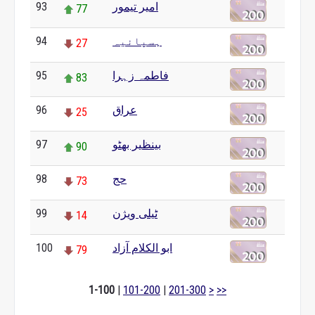
93
امیر تیمور
77
94
ہسپانیہ
27
95
فاطمہ زہرا
83
96
عراق
25
97
بینظیر بھٹو
90
98
حج
73
99
ٹیلی ویژن
14
100
ابو الکلام آزاد
79
1-100
|
101-200
|
201-300
>
>>