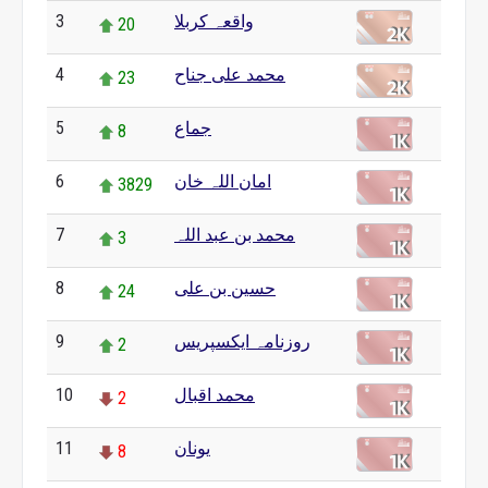
3
واقعہ کربلا
20
4
محمد علی جناح
23
5
جماع
8
6
امان اللہ خان
3829
7
محمد بن عبد اللہ
3
8
حسین بن علی
24
9
روزنامہ ایکسپریس
2
10
محمد اقبال
2
11
یونان
8