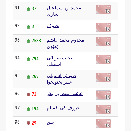
محمد بن اسماعیل
91
37
بخاری
تصوف
92
3
مخدوم محمد ہاشم
93
7588
ٹھٹوی
پنجاب صوبائی
94
294
اسمبلی
صوبائی اسمبلی
95
269
خیبر پختونخوا
عائشہ بنت ابی بکر
96
73
حروف کی اقسام
97
194
چین
98
29