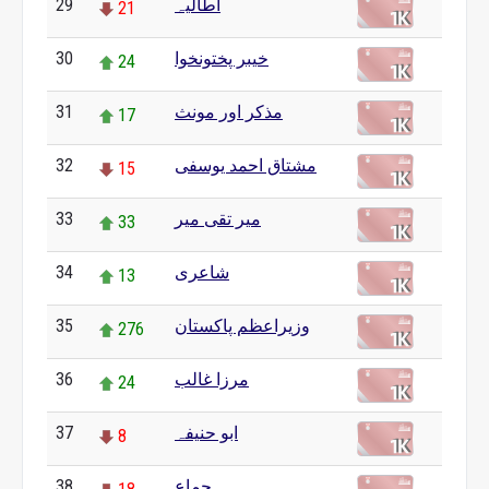
اطالیہ
29
21
خیبر پختونخوا
30
24
مذکر اور مونث
31
17
مشتاق احمد یوسفی
32
15
مير تقی میر
33
33
شاعری
34
13
وزیراعظم پاکستان
35
276
مرزا غالب
36
24
ابو حنیفہ
37
8
جماع
38