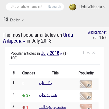
Research
Urdu Wikipedia
English
WikiRank.net
The most popular articles on
Urdu
ver. 1.6.3
Wikipedia
in July 2018
July 2018
Popular articles in
(1-
100)
#
Changes
Title
Popularity
پاکستان
1
0
عمران خان
2
37
محمد بن عبد اللہ
3
1