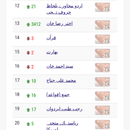
اردو محاورے بلحاظ
12
21
حروف تہجی
اختر رضا خان
13
3412
قرآن
14
3
بھارت
15
2
سید احمد خان
16
2
محمد علی جناح
17
10
جمع (قواعد)
18
16
رجب طیب ایردوان
19
17
ریاستہائے متحدہ
20
5
امریکا