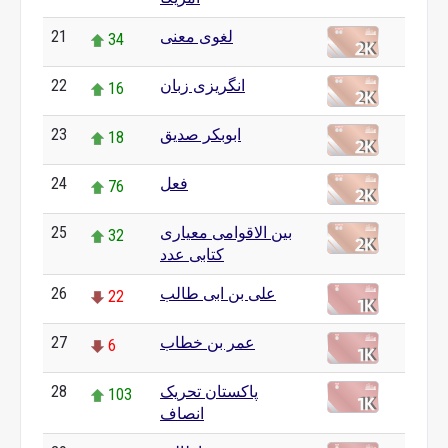
لغوی معنی
21
34
انگریزی زبان
22
16
ابوبکر صدیق
23
18
فعل
24
76
بین الاقوامی معیاری
25
32
کتابی عدد
علی بن ابی طالب
26
22
عمر بن خطاب
27
6
پاکستان تحریک
28
103
انصاف