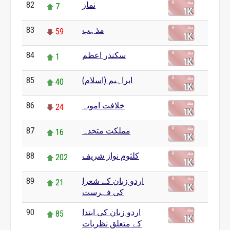
نماز
82
7
مذہب
83
59
سکندر اعظم
84
1
ابراہیم (اسلام)
85
40
خلافت امویہ
86
24
مملکت متحدہ
87
16
کلثوم نواز شریف
88
202
اردو زبان کے شعرا
89
21
کی فہرست
اردو زبان کی ابتدا
90
85
کے متعلق نظریات