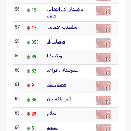
پاکستان کے انتخابی
56
15
حلقے
سلطنت عثمانیہ
57
17
فیصل آباد
58
353
ویکیپیڈیا
59
89
ہندوستانی قواعد
60
82
فحش فلم
61
9
آئین پاکستان
62
88
اسلام
63
28
سندھ
64
51