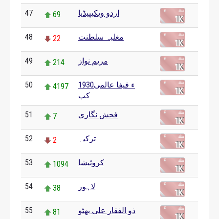
اردو ویکیپیڈیا
47
69
مغلیہ سلطنت
48
22
مریم نواز
49
214
1930ء فیفا عالمی
50
4197
کپ
فحش نگاری
51
7
ترکیہ
52
2
کروئیشا
53
1094
لاہور
54
38
ذو الفقار علی بھٹو
55
81