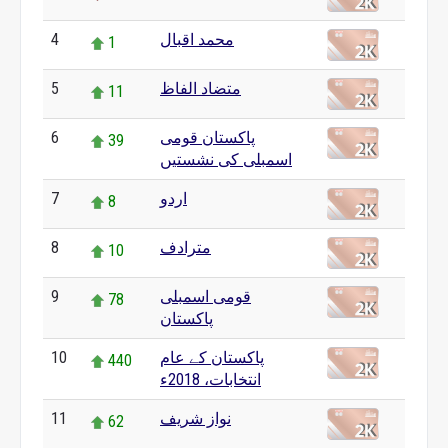
محمد اقبال
4
1
متضاد الفاظ
5
11
پاکستان قومی
6
39
اسمبلی کی نشستیں
اردو
7
8
مترادف
8
10
قومی اسمبلی
9
78
پاکستان
پاکستان کے عام
10
440
انتخابات، 2018ء
نواز شریف
11
62