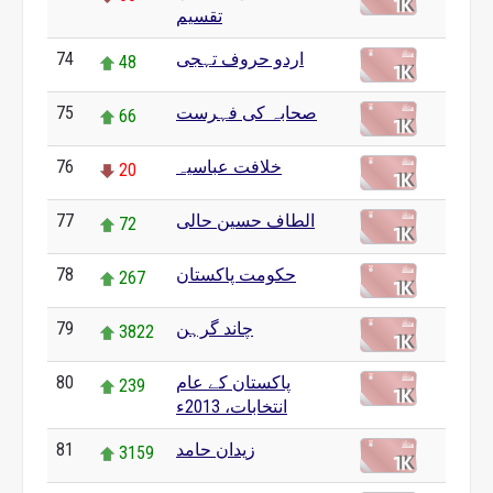
تقسیم
اردو حروف تہجی
74
48
صحابہ کی فہرست
75
66
خلافت عباسیہ
76
20
الطاف حسین حالی
77
72
حکومت پاکستان
78
267
چاند گرہن
79
3822
پاکستان کے عام
80
239
انتخابات، 2013ء
زیدان حامد
81
3159