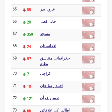
غزوہ بدر
65
55
خانہ کعبہ
66
20
مسجد
67
359
افغانستان
68
24
جغرافیائی متناسق
69
57
نظام
کراچی
70
7
احمد رضا خان
71
10
تفسیر قرآن
72
121
اطالیہ کی علاقائی
73
66