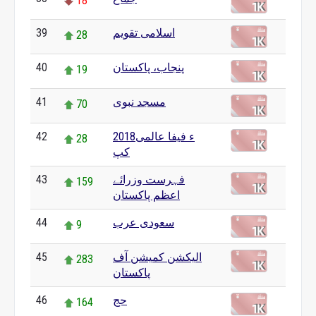
18
اسلامی تقویم
39
28
پنجاب، پاکستان
40
19
مسجد نبوی
41
70
2018ء فیفا عالمی
42
28
کپ
فہرست وزرائے
43
159
اعظم پاکستان
سعودی عرب
44
9
الیکشن کمیشن آف
45
283
پاکستان
حج
46
164