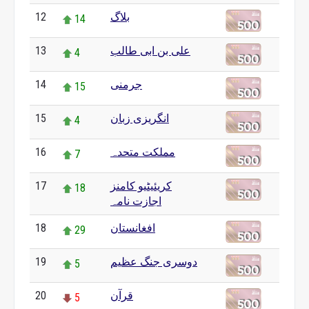
12
بلاگ
14
13
علی بن ابی طالب
4
14
جرمنی
15
15
انگریزی زبان
4
16
مملکت متحدہ
7
17
کریئیٹیو کامنز
18
اجازت نامہ
18
افغانستان
29
19
دوسری جنگ عظیم
5
20
قرآن
5