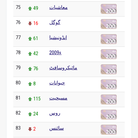
75
معاشیات
49
76
گوگل
16
77
انڈونیشیا
61
78
2009ء
42
79
مائیکروسافٹ
76
80
حیوانات
8
81
مسیحیت
115
82
روس
24
83
سائنس
2