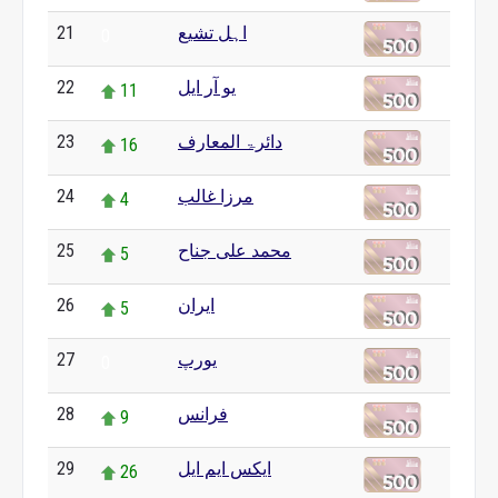
21
اہل تشیع
0
22
یو آر ایل
11
23
دائرۃ المعارف
16
24
مرزا غالب
4
25
محمد علی جناح
5
26
ایران
5
27
یورپ
0
28
فرانس
9
29
ایکس ایم ایل
26