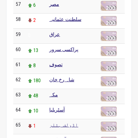
57
مصر
6
58
سلطنت عثمانیہ
2
59
عراق
0
60
پراکسی سرور
13
61
تصوف
8
62
شاہ رخ خان
180
63
مکہ
48
64
آسٹریلیا
10
65
اڈولف ہٹلر
1