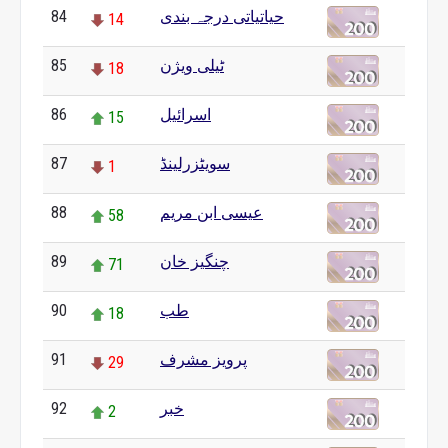
84
حیاتیاتی درجہ بندی
14
85
ٹیلی ویژن
18
86
اسرائیل
15
87
سویٹزرلینڈ
1
88
عیسی ابن مریم
58
89
چنگیز خان
71
90
طب
18
91
پرویز مشرف
29
92
خبر
2