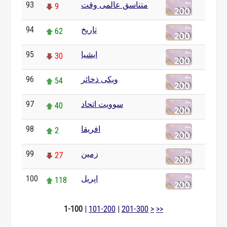
93
متناسق عالمی وقت
9
94
تاریخ
62
95
ایشیا
30
96
ویکی ذخائر
54
97
سوویت اتحاد
40
98
افریقا
2
99
زمین
27
100
اپریل
118
1-100
|
101-200
|
201-300
>
>>