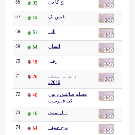
66
آج کا دن
92
67
فیس بک
43
68
اللہ
51
69
انسان
64
70
رقبہ
18
71
زلزلۂ ہیٹی
26
2010ء
72
مسلم سائنس دانوں
40
کی فہرست
73
اہل سنت
16
74
برج خلیفہ
64