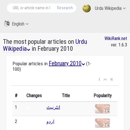
Research
Urdu Wikipedia
English
WikiRank.net
The most popular articles on
Urdu
ver. 1.6.3
Wikipedia
in February 2010
February 2010
Popular articles in
(1-
100)
#
Changes
Title
Popularity
1
انٹرنیٹ
0
2
اردو
0