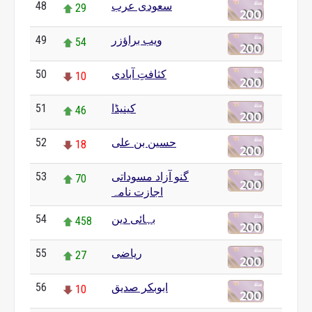
48
سعودی عرب
29
49
ویب براؤزر
54
50
کثافتِ آبادی
10
51
کینیڈا
46
52
حسین بن علی
18
53
گنو آزاد مسوداتی
70
اجازت نامہ
54
بہائی دین
458
55
ریاضی
27
56
ابوبکر صدیق
10