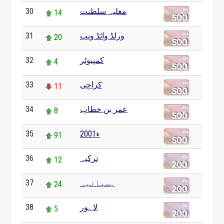
30
مغلیہ سلطنت
14
31
ورلڈ وائڈ ویب
20
32
کمپیوٹر
4
33
کراچی
11
34
عمر بن خطاب
8
35
2001ء
91
36
ترکیہ
12
37
ہسپانیہ
24
38
لاہور
5