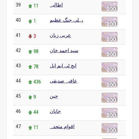
39
اطالیہ
11
40
پہلی جنگ عظیم
1
41
عربی زبان
3
42
سید احمد خان
98
43
ایچ ٹی ایم ایل
78
44
عافیہ صدیقی
436
45
چین
9
46
جاپان
44
47
اقوام متحدہ
11