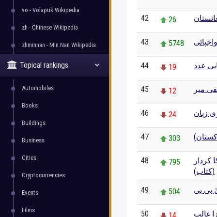
vo - Volapük Wikipedia
42
انستان
26
zh - Chinese Wikipedia
43
اجپائی
5748
zhminnan - Min Nan Wikipedia
Topical rankings
44
بی عدد
19
Automobiles
45
قی میر
12
Books
46
ی زبان
24
Buildings
47
اکستان
303
Business
Cities
48
 کردار
795
(کتاب)
Cryptocurrencies
49
 بی بی
504
Events
Films
50
ا غالب
14