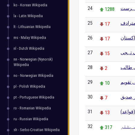
ko - Korean Wikipedia
24
فہرست
1288
la - Latin Wikipedia
25
ترادف
17
lt - Lithuanian Wikipedia
26
اکستان
ms - Malay Wikipedia
17
nl - Dutch Wikipedia
27
ف تہجی
15
nn - Norwegian (Nynorsk)
Wikipedia
28
ی طالب
2
no - Norwegian Wikipedia
29
 تقویم
10
pl - Polish Wikipedia
30
ر صدیق
pt - Portuguese Wikipedia
7
ro - Romanian Wikipedia
31
(قواعد
13
ru - Russian Wikipedia
32
 ہٹلر
317
sh - Serbo-Croatian Wikipedia