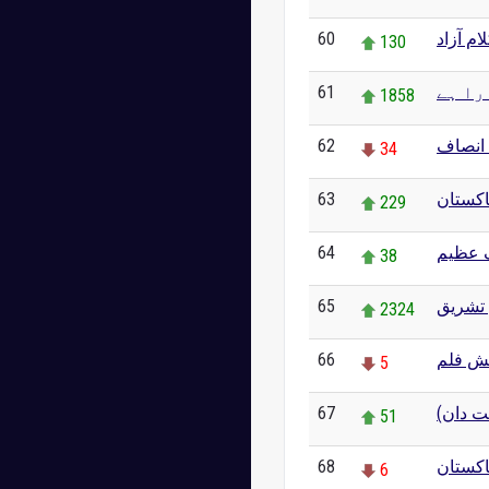
60
لام آزاد
130
61
را ہے
1858
62
 انصاف
34
63
اکستان
229
64
 عظیم
38
65
 تشریق
2324
66
ش فلم
5
67
ست دان
51
68
پاکستان
6