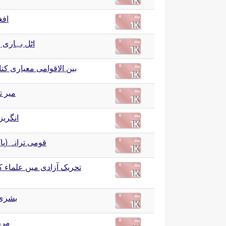
افغ
اٹل بہاری و
بین الاقوامی معیاری کتا
مير ت
انگریز
قومی ترانہ (پ)
تحریک آزادی میں علماء کا
بشریٰ
مرز