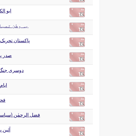
ابو الک
یہ وطن تمہا
پاکستان تحریک
صدر پ
دوسری جنگ
ایام
فح
فضل الرحمٰن (سیا)
آئین 