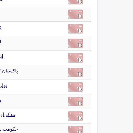
عی
ا
اب
پاکستان ک
نوا
و
مذکر او
حکومت پا