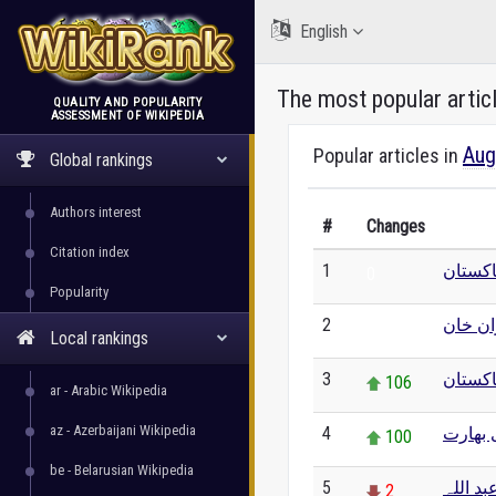
English
The most popular artic
QUALITY AND POPULARITY
ASSESSMENT OF WIKIPEDIA
WikiRank
Aug
Popular articles in
Global rankings
Authors interest
#
Changes
Citation index
1
اکستان
0
Popularity
2
ن خان
0
Local rankings
3
اکستان
106
ar - Arabic Wikipedia
az - Azerbaijani Wikipedia
4
 بھارت
100
be - Belarusian Wikipedia
5
د اللہ
2