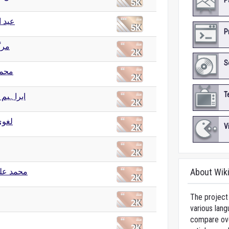
P
عید 
P
مرگ
S
محمد
T
ابراہیم)
لغوی
V
محمد عل
About Wik
The project 
various lang
compare over