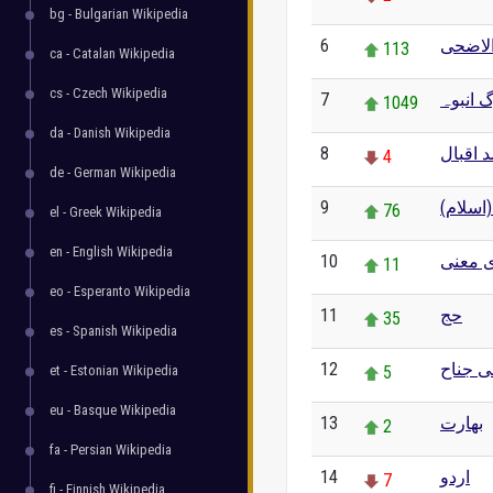
bg - Bulgarian Wikipedia
6
الاضحی
113
ca - Catalan Wikipedia
cs - Czech Wikipedia
7
 انبوہ
1049
da - Danish Wikipedia
8
 اقبال
4
de - German Wikipedia
9
 (اسلام
76
el - Greek Wikipedia
en - English Wikipedia
10
 معنی
11
eo - Esperanto Wikipedia
11
حج
35
es - Spanish Wikipedia
12
ی جناح
et - Estonian Wikipedia
5
eu - Basque Wikipedia
13
بھارت
2
fa - Persian Wikipedia
14
اردو
7
fi - Finnish Wikipedia