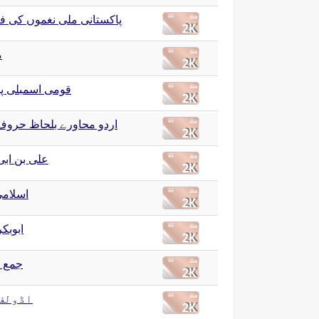
پاکستانی ملی نغموں کی 
م
قومی اسمبلی پ
اردو محاورے بلحاظ حرو
علی بن اب
اسلامی
ابوبک
جمع )
اڈولف