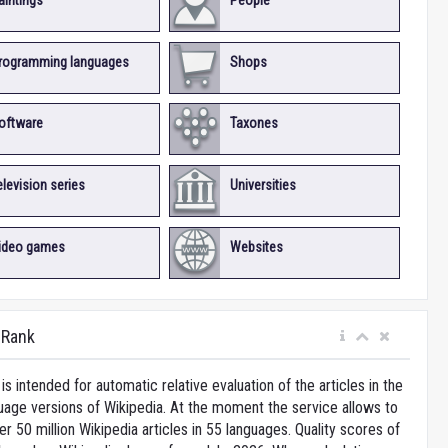
aintings
People
rogramming languages
Shops
oftware
Taxones
elevision series
Universities
ideo games
Websites
iRank
is intended for automatic relative evaluation of the articles in the
uage versions of Wikipedia. At the moment the service allows to
 50 million Wikipedia articles in 55 languages. Quality scores of