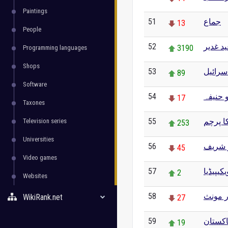
Paintings
51
جماع
13
People
52
د غدیر
3190
Programming languages
Shops
53
سرائیل
89
Software
54
و حنیفہ
17
Taxones
55
ا پرچم
Television series
253
Universities
56
ز شریف
45
Video games
57
یکیپیڈیا
2
Websites
58
ر مونث
WikiRank.net
27
59
کستان
19