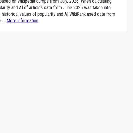
e based on Wikipedia dumps from July, 2026. When calculating
larity and AI of articles data from June 2026 was taken into
 historical values of popularity and AI WikiRank used data from
6...
More information