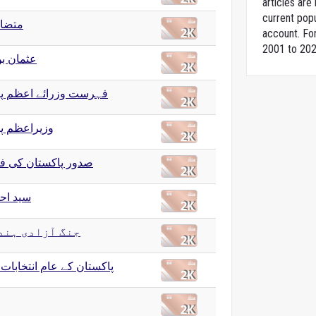
articles ar
current popu
متضاد
account. For
2001 to 202
عثمان ب
فہرست وزرائے اعظم پا
وزیراعظم پ
صدور پاکستان کی 
سید اح
جنگ آزادی ہند 1857
پاکستان کے عام انتخابات، 2018