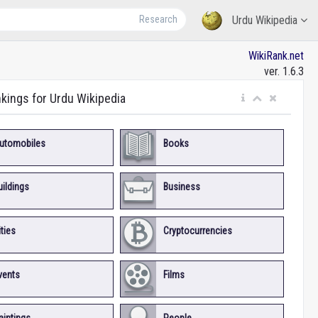
Research
Urdu Wikipedia
WikiRank.net
ver. 1.6.3
nkings for Urdu Wikipedia
utomobiles
Books
uildings
Business
ities
Cryptocurrencies
vents
Films