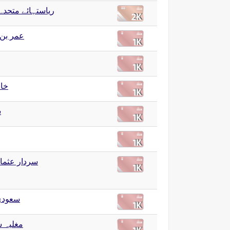
ریاستہائے متحدہ 
عمر بن
خان
ش
سردار عثمان
سعودی
مغلیہ 