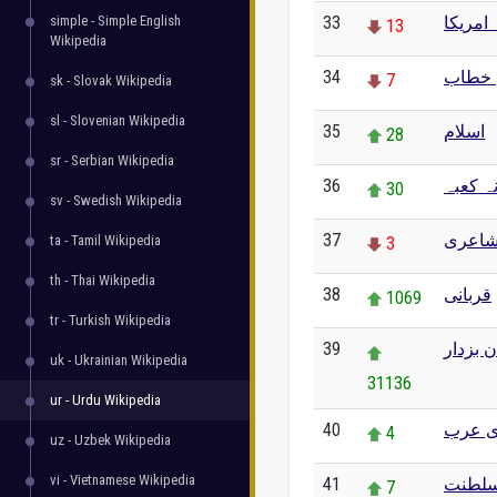
simple - Simple English
33
امریکا
13
Wikipedia
34
 خطاب
7
sk - Slovak Wikipedia
sl - Slovenian Wikipedia
35
اسلام
28
sr - Serbian Wikipedia
36
ہ کعبہ
30
sv - Swedish Wikipedia
37
اعری
ta - Tamil Wikipedia
3
th - Thai Wikipedia
38
قربانی
1069
tr - Turkish Wikipedia
39
 بزدار
uk - Ukrainian Wikipedia
31136
ur - Urdu Wikipedia
40
 عرب
4
uz - Uzbek Wikipedia
vi - Vietnamese Wikipedia
41
سلطنت
7