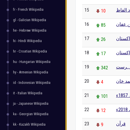
fr - French Wikipedia
15
 الفاظ
10
gl - Galician Wikipedia
16
ن عفان
85
he - Hebrew Wikipedia
17
کستان
26
hi - Hindi Wikipedia
hr - Croatian Wikipedia
18
اکستان
17
hu - Hungarian Wikipedia
19
فہرست
342
hy - Armenian Wikipedia
20
مد خان
4
id - Indonesian Wikipedia
it - Italian Wikipedia
21
ء
101
ja - Japanese Wikipedia
22
ء
12
ka - Georgian Wikipedia
23
قرآن
9
kk - Kazakh Wikipedia