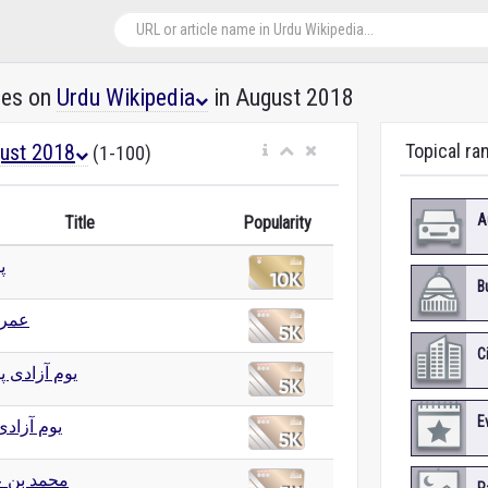
les on
Urdu Wikipedia
in August 2018
ust 2018
Topical ra
(1-100)
A
Title
Popularity
پ
B
عمرا
C
یوم آزادی پ
E
یوم آزادی
محمد بن عب