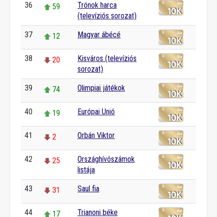
36
Trónok harca
59
(televíziós sorozat)
37
Magyar ábécé
12
38
Kisváros (televíziós
20
sorozat)
39
Olimpiai játékok
74
40
Európai Unió
19
41
Orbán Viktor
2
42
Országhívószámok
25
listája
43
Saul fia
31
44
Trianoni béke
17