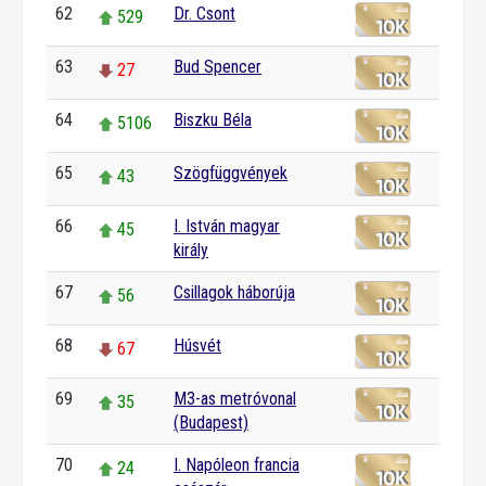
62
Dr. Csont
529
63
Bud Spencer
27
64
Biszku Béla
5106
65
Szögfüggvények
43
66
I. István magyar
45
király
67
Csillagok háborúja
56
68
Húsvét
67
69
M3-as metróvonal
35
(Budapest)
70
I. Napóleon francia
24