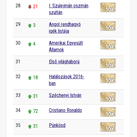
28
I. Szulejmán oszmán
21
szultán
29
Angol rendhagyó
3
igék listája
30
Amerikai Egyesült
4
Államok
31
Első világháború
0
32
Halálozások 2016-
18
ban
33
Széchenyi István
31
34
Cristiano Ronaldo
72
35
Pünkösd
31