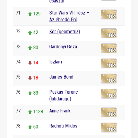
császár
71
Star Wars VII. rész –
129
Az ébredő Erő
72
Kör (geometria)
42
73
Gárdonyi Géza
80
74
Iszlám
14
75
James Bond
18
76
Puskás Ferenc
83
(labdarúgó)
77
Anne Frank
1138
78
Radnóti Miklós
60