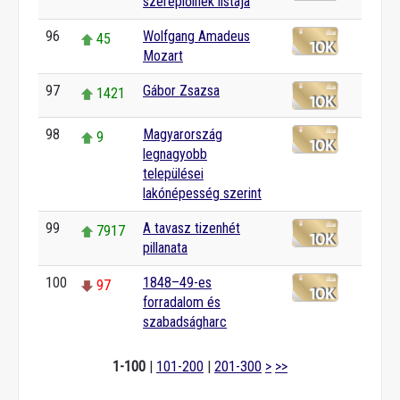
szereplőinek listája
96
Wolfgang Amadeus
45
Mozart
97
Gábor Zsazsa
1421
98
Magyarország
9
legnagyobb
települései
lakónépesség szerint
99
A tavasz tizenhét
7917
pillanata
100
1848–49-es
97
forradalom és
szabadságharc
1-100
|
101-200
|
201-300
>
>>