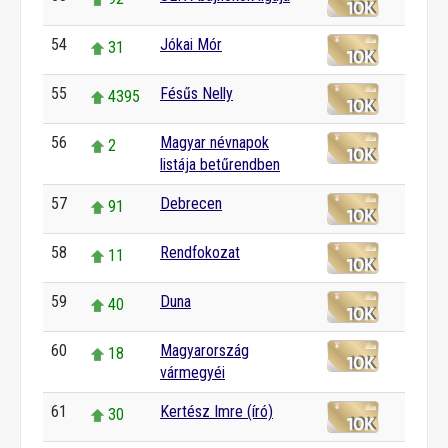
54
Jókai Mór
31
55
Fésűs Nelly
4395
56
Magyar névnapok
2
listája betűrendben
57
Debrecen
91
58
Rendfokozat
11
59
Duna
40
60
Magyarország
18
vármegyéi
61
Kertész Imre (író)
30