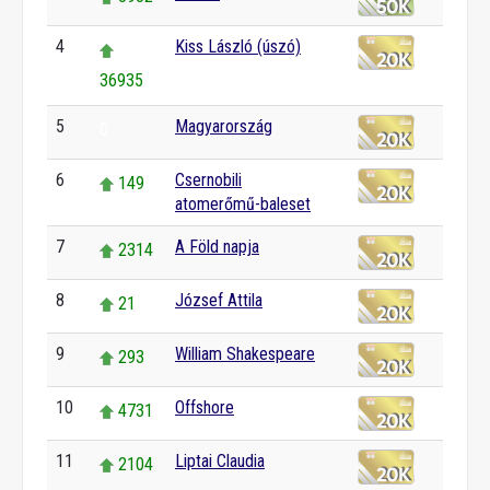
4
Kiss László (úszó)
36935
5
Magyarország
0
6
Csernobili
149
atomerőmű-baleset
7
A Föld napja
2314
8
József Attila
21
9
William Shakespeare
293
10
Offshore
4731
11
Liptai Claudia
2104