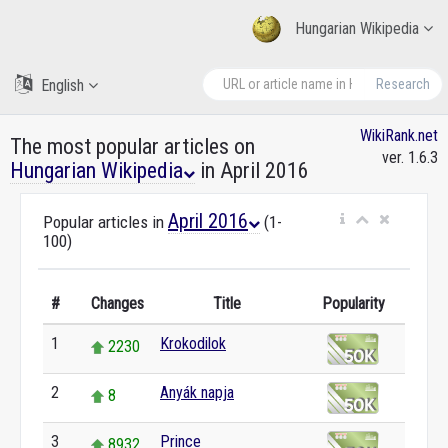
Hungarian Wikipedia
English
Research
WikiRank.net
The most popular articles on
ver. 1.6.3
Hungarian Wikipedia
in April 2016
April 2016
Popular articles in
(1-
100)
#
Changes
Title
Popularity
1
Krokodilok
2230
2
Anyák napja
8
3
Prince
8932