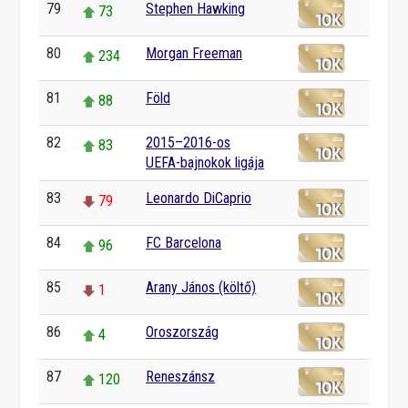
79
Stephen Hawking
73
80
Morgan Freeman
234
81
Föld
88
82
2015–2016-os
83
UEFA-bajnokok ligája
83
Leonardo DiCaprio
79
84
FC Barcelona
96
85
Arany János (költő)
1
86
Oroszország
4
87
Reneszánsz
120