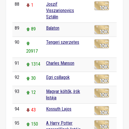
88
Joszif
1
Visszarionovics
Sztálin
89
Balaton
89
90
Tengeri szerzetes
20917
91
Charles Manson
1314
92
Egri csillagok
30
93
Magyar költők, írók
12
listája
94
Kossuth Lajos
43
95
A Harry Potter
150