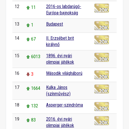
12
2016-os labdarúgó-
11
Európa-bajnokság
13
Budapest
1
14
II. Erzsébet brit
67
királynő
15
1896. évi nyári
6013
olimpiai játékok
16
Második világháború
3
17
Kulka János
1664
(színművész)
18
Asperger-szindróma
132
19
2016. évi nyári
83
olimpiai játékok