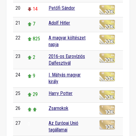
20
Petőfi Sándor
14
21
Adolf Hitler
7
22
A magyar költészet
825
napja
23
2016-os Eurovíziós
2
Dalfesztivál
24
I. Mátyás magyar
9
király
25
Harry Potter
29
26
Zsarnokok
27
Az Európai Unió
0
tagállamai