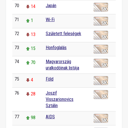
70
Japán
14
71
Wi-Fi
1
72
Született feleségek
13
73
Honfoglalás
15
74
Magyarország
70
uralkodóinak listája
75
Föld
4
76
Joszif
28
Visszarionovics
Sztálin
77
AIDS
98