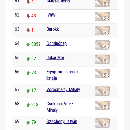
61
Magyar nyelv
4
62
IWiW
43
63
Barokk
1
64
Dominónap
8859
65
Jókai Mór
32
66
Egyiptomi istenek
73
listája
67
Vörösmarty Mihály
17
68
Csokonai Vitéz
213
Mihály
69
Széchenyi István
79