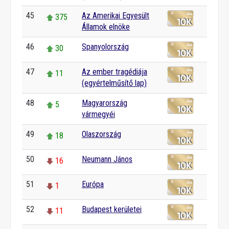
45
Az Amerikai Egyesült
375
Államok elnöke
46
Spanyolország
30
47
Az ember tragédiája
11
(egyértelműsítő lap)
48
Magyarország
5
vármegyéi
49
Olaszország
18
50
Neumann János
16
51
Európa
1
52
Budapest kerületei
11