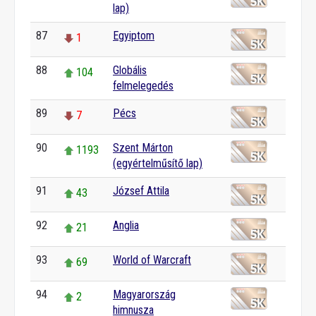
lap)
87
Egyiptom
1
88
Globális
104
felmelegedés
89
Pécs
7
90
Szent Márton
1193
(egyértelműsítő lap)
91
József Attila
43
92
Anglia
21
93
World of Warcraft
69
94
Magyarország
2
himnusza