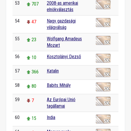
53
2008-as amerikai
707
elnökválasztás
54
Nagy gazdasági
47
világválság
55
Wolfgang Amadeus
23
Mozart
56
Kosztolányi Dezső
10
57
Katalin
366
58
Babits Mihály
80
59
Az Európai Unió
7
tagállamai
60
India
15