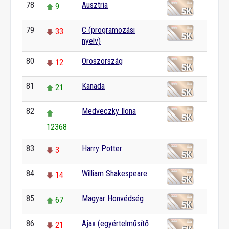
78
Ausztria
9
79
C (programozási
33
nyelv)
80
Oroszország
12
81
Kanada
21
82
Medveczky Ilona
12368
83
Harry Potter
3
84
William Shakespeare
14
85
Magyar Honvédség
67
86
Ajax (egyértelműsítő
21