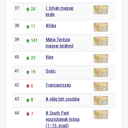
37
I. István magyar
24
király
38
Afrika
11
39
Mária Terézia
141
magyar királynő
40
Kína
23
41
Svájc
19
42
Franciaország
6
43
A világ hét csodája
8
44
A South Park
7
epizódjainak listája
(1–15. évad)