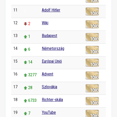
11
Adolf Hitler
0
12
Wiki
2
13
Budapest
1
14
Németország
6
15
Európai Unió
14
16
Advent
3277
17
Szlovákia
28
18
Richter-skála
6733
19
YouTube
7