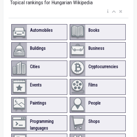
Topical rankings for Hungarian Wikipedia
Automobiles
Books
Buildings
Business
Cities
Cryptocurrencies
Events
Films
Paintings
People
Programming
Shops
languages