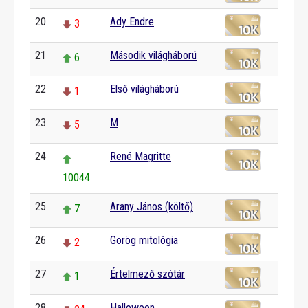
20
Ady Endre
3
21
Második világháború
6
22
Első világháború
1
23
M
5
24
René Magritte
10044
25
Arany János (költő)
7
26
Görög mitológia
2
27
Értelmező szótár
1
28
Halloween