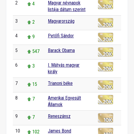
2
Magyar névnapok
4
listája dátum szerint
3
Magyarország
2
4
Petőfi Sándor
9
5
Barack Obama
547
6
I. Mátyás magyar
3
király
7
Trianoni béke
15
8
Amerikai Egyesült
7
Államok
9
Reneszánsz
7
10
James Bond
102