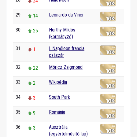
24
29
Leonardo da Vinci
14
30
Horthy Miklós
25
(kormányzó)
31
I. Napóleon francia
1
császár
32
Móricz Zsigmond
22
33
Wikipédia
2
34
South Park
3
35
Románia
9
36
Ausztrália
3
(egyértelműsítő lap)