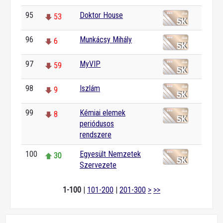
95
Doktor House
53
96
Munkácsy Mihály
6
97
MyVIP
59
98
Iszlám
9
99
Kémiai elemek
8
periódusos
rendszere
100
Egyesült Nemzetek
30
Szervezete
1-100
|
101-200
|
201-300
>
>>