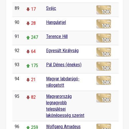
89
Svájc
17
90
Hangulatjel
28
91
Terence Hill
247
92
Egyesült Királyság
64
93
Pál Dénes (énekes)
175
94
Magyar labdarúgó-
21
válogatott
95
Magyarország
82
legnagyobb
települései
lakónépesség szerint
96
Wolfgang Amadeus
259