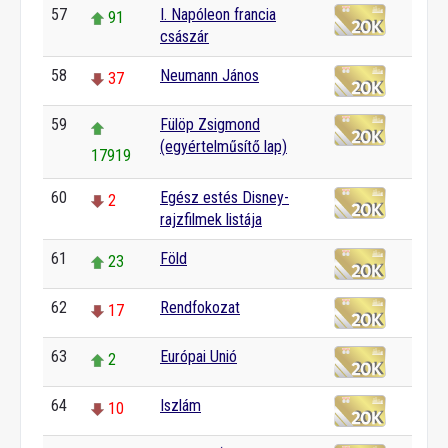
57
I. Napóleon francia
91
császár
58
Neumann János
37
59
Fülöp Zsigmond
(egyértelműsítő lap)
17919
60
Egész estés Disney-
2
rajzfilmek listája
61
Föld
23
62
Rendfokozat
17
63
Európai Unió
2
64
Iszlám
10