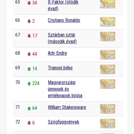
65
X-Faktor (ötödik
34
évad)
66
Cristiano Ronaldo
2
67
Sztárban sztár
17
(második évad)
68
Ady Endre
44
69
Trianoni béke
14
70
Magyarországi
224
ünnepek és
emléknapok listája
71
William Shakespeare
64
72
Szögfüggvények
6