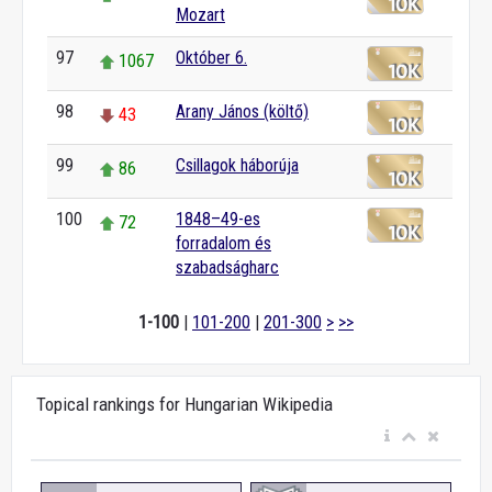
Mozart
97
Október 6.
1067
98
Arany János (költő)
43
99
Csillagok háborúja
86
100
1848–49-es
72
forradalom és
szabadságharc
1-100
|
101-200
|
201-300
>
>>
Topical rankings for Hungarian Wikipedia