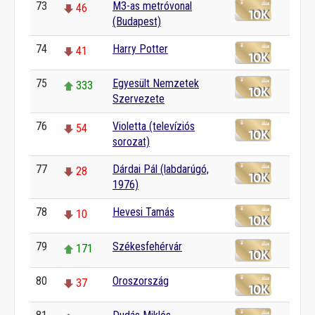
73
M3-as metróvonal
46
(Budapest)
74
Harry Potter
41
75
Egyesült Nemzetek
333
Szervezete
76
Violetta (televíziós
54
sorozat)
77
Dárdai Pál (labdarúgó,
28
1976)
78
Hevesi Tamás
10
79
Székesfehérvár
171
80
Oroszország
37