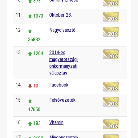
873
11
Október 23.
1070
12
Nagyolvasztó
36882
13
2014-es
1204
magyarországi
önkormányzati
választás
14
Facebook
10
15
Felsővezeték
17650
16
Vitamin
183
17
Mindenszentek