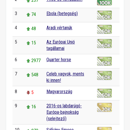
237
3
Ebola (betegség)
74
4
Aradi vértanúk
48
5
Az Európai Unió
15
tagállamai
6
Quarter horse
2977
7
Celeb vagyok, ments
548
ki innen!
8
Magyarország
5
9
2016-os labdarúgó-
16
Európa-bajnokság
(selejtező)
10
Sáfrány Emese