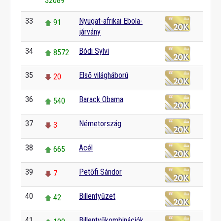
32089
33
Nyugat-afrikai Ebola-
91
járvány
34
Bódi Sylvi
8572
35
Első világháború
20
36
Barack Obama
540
37
Németország
3
38
Acél
665
39
Petőfi Sándor
7
40
Billentyűzet
42
41
Billentyűkombinációk