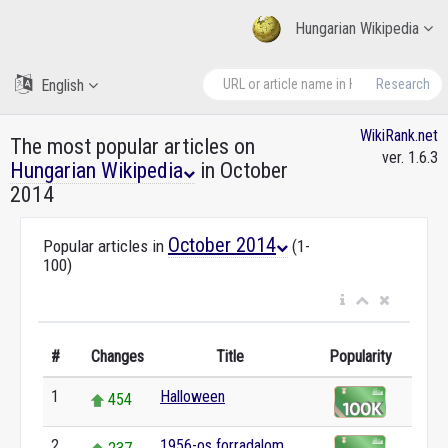
Hungarian Wikipedia
English
Research
WikiRank.net
The most popular articles on
ver. 1.6.3
Hungarian Wikipedia
in October
2014
October 2014
Popular articles in
(1-
100)
#
Changes
Title
Popularity
1
Halloween
454
2
1956-os forradalom