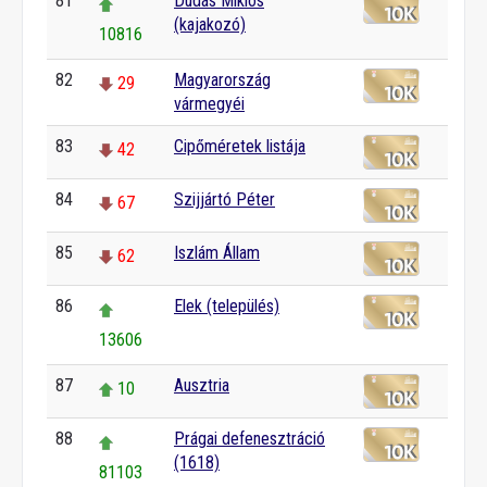
81
Dudás Miklós
(kajakozó)
10816
82
Magyarország
29
vármegyéi
83
Cipőméretek listája
42
84
Szijjártó Péter
67
85
Iszlám Állam
62
86
Elek (település)
13606
87
Ausztria
10
88
Prágai defenesztráció
(1618)
81103