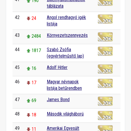
190
táblázata
42
Angol rendhagyó igék
24
listája
43
Környezetszennyezés
2484
44
Szabó Zsófia
1817
(egyértelműsítő lap)
45
Adolf Hitler
16
46
Magyar névnapok
17
listája betűrendben
47
James Bond
69
48
Második világháború
18
49
Amerikai Egyesült
11