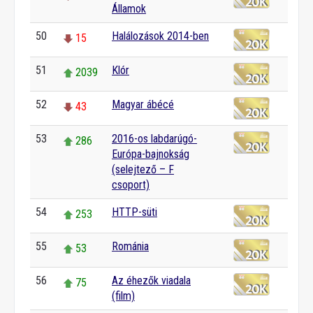
Államok
50
Halálozások 2014-ben
15
51
Klór
2039
52
Magyar ábécé
43
53
2016-os labdarúgó-
286
Európa-bajnokság
(selejtező – F
csoport)
54
HTTP-süti
253
55
Románia
53
56
Az éhezők viadala
75
(film)