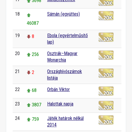
3698
18
Sámán (együttes)
46087
19
Ebola (egyértelműsítő
8
lap)
20
Osztrák–Magyar
256
Monarchia
21
Országhívószámok
2
listája
22
Orbán Viktor
68
23
Halottak napja
3807
24
Játék határok nélkül
759
2014