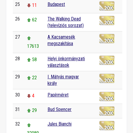
25
Budapest
11
26
The Walking Dead
62
(televíziós sorozat)
27
A Kacsamesék
megszakítása
17613
28
Helyi önkormányzati
58
választások
29
I. Mátyás magyar
22
király
30
Papírméret
4
31
Bud Spencer
29
32
Jules Bianchi