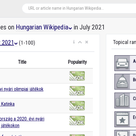
les on
Hungarian Wikipedia
in July 2021
y 2021
Topical ra
(1-100)
A
Title
Popularity
B
i nyári olimpiai játékok
C
Katinka
E
rszág a 2020. évi nyári
i játékokon