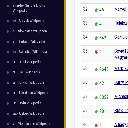
simple - Simple English
32
Marvel
45
Wikipedia
sk - Slovak Wikipedia
33
Halálo
4
sl - Slovenian Wikipedia
34
Gianlui
842
sr - Serbian Wikipedia
35
Covid19
9
sv - Swedish Wikipedia
Magyar
ta - Tamil Wikipedia
36
Mark Z
2643
th - Thai Wikipedia
37
Harry P
tr - Turkish Wikipedia
42
uk - Ukrainian Wikipedia
38
Michael
6359
ur - Urdu Wikipedia
39
RMS Ti
281
uz - Uzbek Wikipedia
vi - Vietnamese Wikipedia
40
A nagy 
1