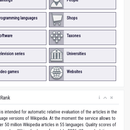
aintings
People
rogramming languages
Shops
oftware
Taxones
elevision series
Universities
ideo games
Websites
iRank
is intended for automatic relative evaluation of the articles in the
uage versions of Wikipedia. At the moment the service allows to
 50 million Wikipedia articles in 55 languages. Quality scores of