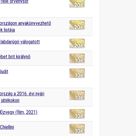
féle örvénysor
országon anyakönyvezhető
k listája
labdarúgó-válogatott
ébet brit királynő
udit
rszág a 2016. évi nyári
i játékokon
Özvegy (film, 2021)
Chiellini