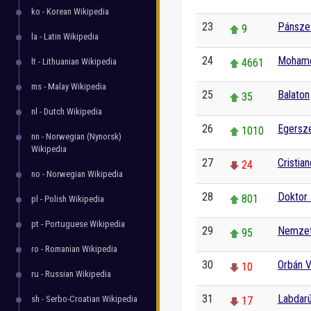
ko - Korean Wikipedia
23
Pánszex
9
la - Latin Wikipedia
24
Mohame
lt - Lithuanian Wikipedia
4661
ms - Malay Wikipedia
25
Balaton
35
nl - Dutch Wikipedia
26
Egersze
1010
nn - Norwegian (Nynorsk)
Wikipedia
27
Cristia
24
no - Norwegian Wikipedia
28
Doktor 
801
pl - Polish Wikipedia
pt - Portuguese Wikipedia
29
Nemzetk
95
ro - Romanian Wikipedia
30
Orbán V
10
ru - Russian Wikipedia
31
Labdarú
sh - Serbo-Croatian Wikipedia
17