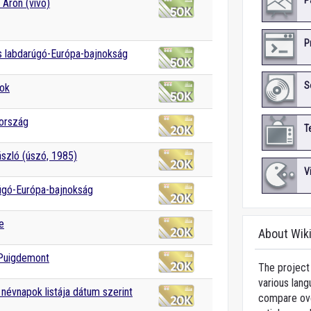
P
 Áron (vívó)
P
 labdarúgó-Európa-bajnokság
S
ok
ország
T
szló (úszó, 1985)
V
úgó-Európa-bajnokság
e
About Wik
 Puigdemont
The project 
various lang
névnapok listája dátum szerint
compare over