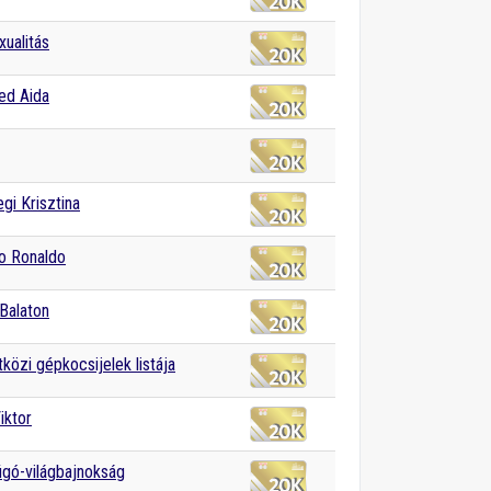
ualitás
d Aida
gi Krisztina
no Ronaldo
Balaton
özi gépkocsijelek listája
iktor
gó-világbajnokság