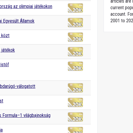
articles ar
rszág az olimpiai játékokon
current popu
account. For
2001 to 202
i Egyesült Államok
 közt
i játékok
istóf
abdarúgó-válogatott
st
 Formula–1 világbajnokság
ia