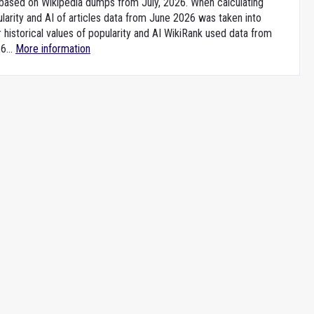
e based on Wikipedia dumps from July, 2026. When calculating
larity and AI of articles data from June 2026 was taken into
 historical values of popularity and AI WikiRank used data from
6...
More information