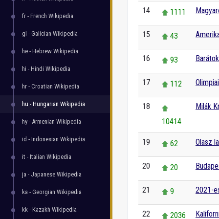
14
Magyaro
1111
fr - French Wikipedia
gl - Galician Wikipedia
15
Amerika
43
he - Hebrew Wikipedia
16
Barátok
93
hi - Hindi Wikipedia
17
Olimpia
112
hr - Croatian Wikipedia
hu - Hungarian Wikipedia
18
Milák Kr
10414
hy - Armenian Wikipedia
id - Indonesian Wikipedia
19
Olasz l
62
it - Italian Wikipedia
20
Budape
20
ja - Japanese Wikipedia
21
2021-es
9
ka - Georgian Wikipedia
kk - Kazakh Wikipedia
22
Kaliforn
2036