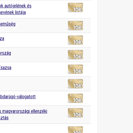
k autójelének és
vének listája
neműség
éza
ország
Zsazsa
abdarúgó-válogatott
 magyarországi ellenzéki
sztás