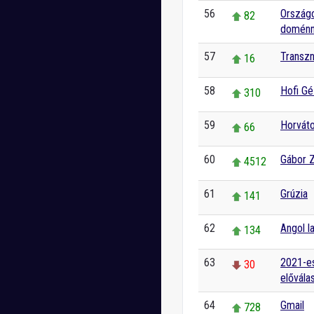
56
Országo
82
doménne
57
Transz
16
58
Hofi G
310
59
Horvát
66
60
Gábor 
4512
61
Grúzia
141
62
Angol l
134
63
2021-es
30
elővála
64
Gmail
728