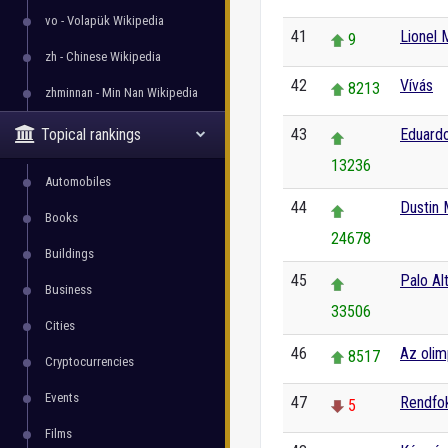
vo - Volapük Wikipedia
41
Lionel 
9
zh - Chinese Wikipedia
42
Vívás
8213
zhminnan - Min Nan Wikipedia
Topical rankings
43
Eduardo
13236
Automobiles
44
Dustin 
Books
24678
Buildings
45
Palo Alt
Business
33506
Cities
46
Az olim
8517
Cryptocurrencies
Events
47
Rendfo
5
Films