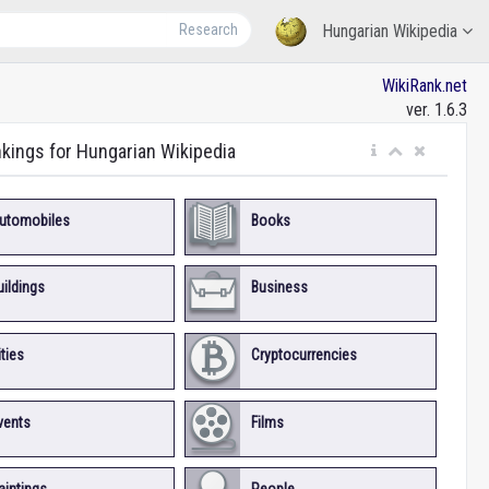
Research
Hungarian Wikipedia
WikiRank.net
ver. 1.6.3
nkings for Hungarian Wikipedia
utomobiles
Books
uildings
Business
ities
Cryptocurrencies
vents
Films