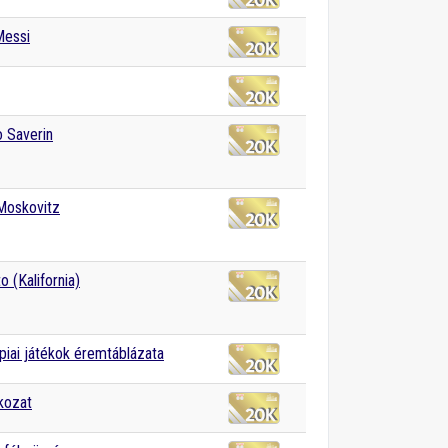
Messi
 Saverin
Moskovitz
o (Kalifornia)
piai játékok éremtáblázata
kozat