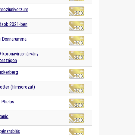
-moziuniverzum
zások 2021-ben
gi Donnarumma
-koronavírus-járvány
országon
uckerberg
otter (filmsorozat)
 Phelps
tanic
pénzrablás