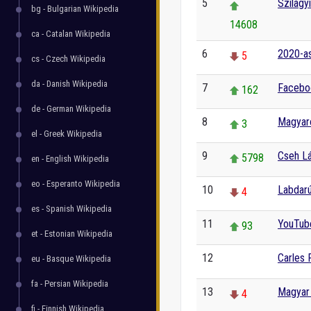
5
Szilágyi
bg - Bulgarian Wikipedia
14608
ca - Catalan Wikipedia
6
2020-as
5
cs - Czech Wikipedia
da - Danish Wikipedia
7
Facebo
162
de - German Wikipedia
8
Magyar
3
el - Greek Wikipedia
9
Cseh Lá
5798
en - English Wikipedia
eo - Esperanto Wikipedia
10
Labdar
4
es - Spanish Wikipedia
11
YouTub
93
et - Estonian Wikipedia
12
Carles
eu - Basque Wikipedia
0
fa - Persian Wikipedia
13
Magyar 
4
fi - Finnish Wikipedia