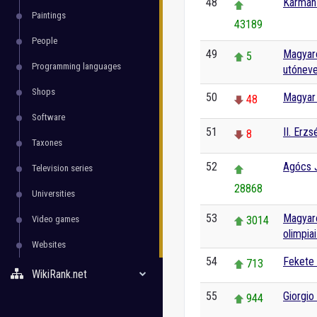
48
Kármán-
Paintings
43189
People
49
Magyar
5
Programming languages
utóneve
Shops
50
Magyar 
48
Software
51
II. Erzs
8
Taxones
52
Agócs J
Television series
28868
Universities
53
Magyaro
Video games
3014
olimpia
Websites
54
Fekete 
713
WikiRank.net
55
Giorgio 
944