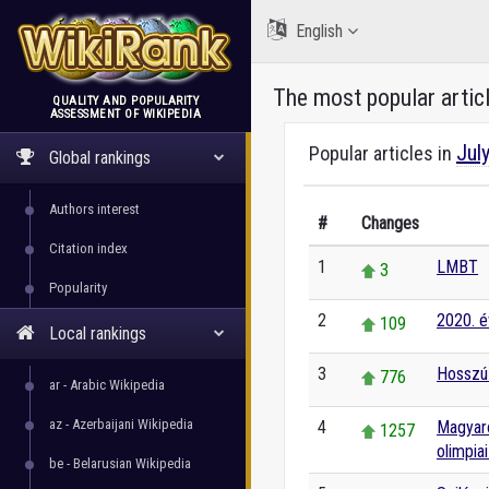
English
The most popular artic
QUALITY AND POPULARITY
ASSESSMENT OF WIKIPEDIA
WikiRank
Jul
Popular articles in
Global rankings
Authors interest
#
Changes
Citation index
1
LMBT
3
Popularity
2
2020. év
109
Local rankings
3
Hosszú 
776
ar - Arabic Wikipedia
az - Azerbaijani Wikipedia
4
Magyaro
1257
olimpia
be - Belarusian Wikipedia