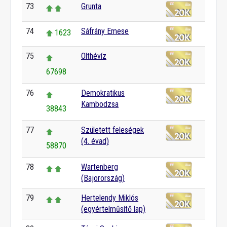
73
Grunta
74
Sáfrány Emese
1623
75
Olthévíz
67698
76
Demokratikus
Kambodzsa
38843
77
Született feleségek
(4. évad)
58870
78
Wartenberg
(Bajorország)
79
Hertelendy Miklós
(egyértelműsítő lap)