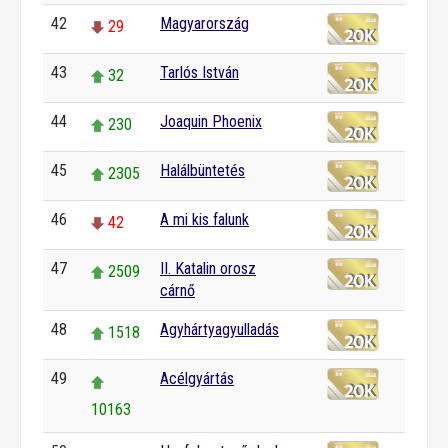
42
Magyarország
29
43
Tarlós István
32
44
Joaquin Phoenix
230
45
Halálbüntetés
2305
46
A mi kis falunk
42
47
II. Katalin orosz
2509
cárnő
48
Agyhártyagyulladás
1518
49
Acélgyártás
10163