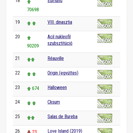
18
Edmund
70698
19
VIII. dinasztia
20
Acil nukleofil
szubsztitúció
90209
21
Réauville
22
Origin (együttes)
23
Halloween
674
24
Cksum
25
Salas de Bureba
26
Love Island (2019)
23