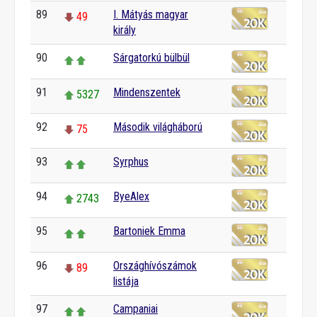
89
I. Mátyás magyar
49
király
90
Sárgatorkú bülbül
91
Mindenszentek
5327
92
Második világháború
75
93
Syrphus
94
ByeAlex
2743
95
Bartoniek Emma
96
Országhívószámok
89
listája
97
Campaniai