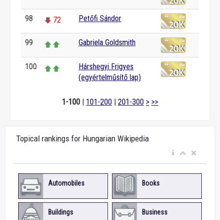
98
Petőfi Sándor
72
99
Gabriela Goldsmith
100
Hárshegyi Frigyes
(egyértelműsítő lap)
1-100
|
101-200
|
201-300
>
>>
Topical rankings for Hungarian Wikipedia
Automobiles
Books
Buildings
Business