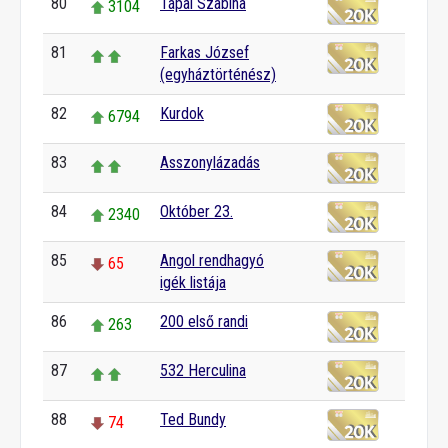
80
Tápai Szabina
3104
81
Farkas József
(egyháztörténész)
82
Kurdok
6794
83
Asszonylázadás
84
Október 23.
2340
85
Angol rendhagyó
65
igék listája
86
200 első randi
263
87
532 Herculina
88
Ted Bundy
74