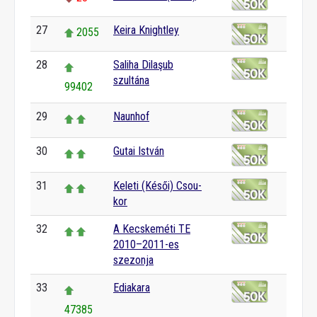
27
Keira Knightley
2055
28
Saliha Dilaşub
szultána
99402
29
Naunhof
30
Gutai István
31
Keleti (Késői) Csou-
kor
32
A Kecskeméti TE
2010–2011-es
szezonja
33
Ediakara
47385