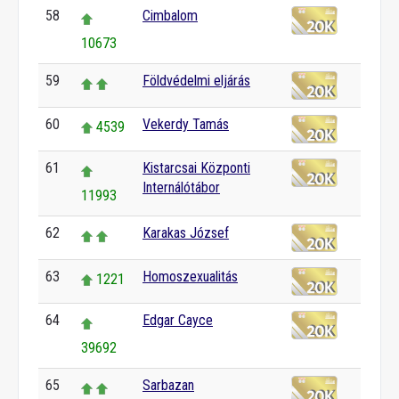
58
Cimbalom
10673
59
Földvédelmi eljárás
60
Vekerdy Tamás
4539
61
Kistarcsai Központi
Internálótábor
11993
62
Karakas József
63
Homoszexualitás
1221
64
Edgar Cayce
39692
65
Sarbazan