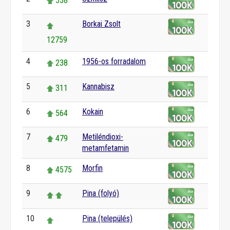
558
3
Borkai Zsolt
12759
4
1956-os forradalom
238
5
Kannabisz
311
6
Kokain
564
7
Metiléndioxi-
479
metamfetamin
8
Morfin
4575
9
Pina (folyó)
10
Pina (település)