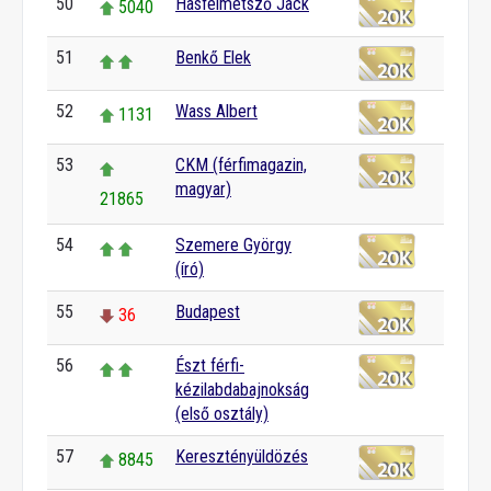
50
Hasfelmetsző Jack
5040
51
Benkő Elek
52
Wass Albert
1131
53
CKM (férfimagazin,
magyar)
21865
54
Szemere György
(író)
55
Budapest
36
56
Észt férfi-
kézilabdabajnokság
(első osztály)
57
Keresztényüldözés
8845