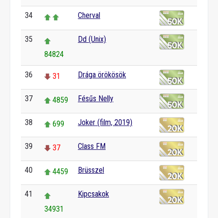
34
Cherval
35
Dd (Unix)
84824
36
Drága örökösök
31
37
Fésűs Nelly
4859
38
Joker (film, 2019)
699
39
Class FM
37
40
Brüsszel
4459
41
Kipcsakok
34931