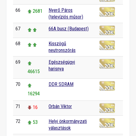
66
Nyerő Páros
2681
(televíziós műsor)
67
66A busz (Budapest)
68
Kisszögű
neutronszórás
69
Egészségügyi
harisnya
46615
70
DDR SDRAM
16294
71
Orbán Viktor
16
72
Helyi önkormányzati
53
választások