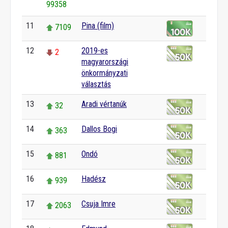
99358
11
Pina (film)
7109
12
2019-es
2
magyarországi
önkormányzati
választás
13
Aradi vértanúk
32
14
Dallos Bogi
363
15
Ondó
881
16
Hadész
939
17
Csuja Imre
2063