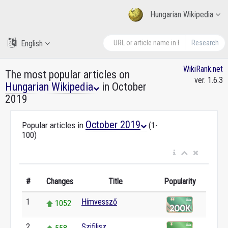
Hungarian Wikipedia
English
Research
WikiRank.net
The most popular articles on
ver. 1.6.3
Hungarian Wikipedia
in October
2019
October 2019
Popular articles in
(1-
100)
#
Changes
Title
Popularity
1
Hímvessző
1052
2
Szifilisz