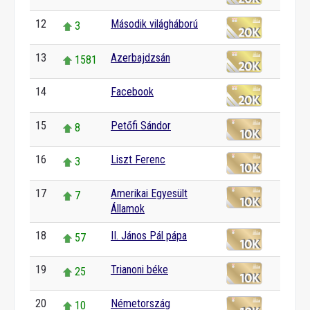
12
Második világháború
3
13
Azerbajdzsán
1581
14
Facebook
0
15
Petőfi Sándor
8
16
Liszt Ferenc
3
17
Amerikai Egyesült
7
Államok
18
II. János Pál pápa
57
19
Trianoni béke
25
20
Németország
10