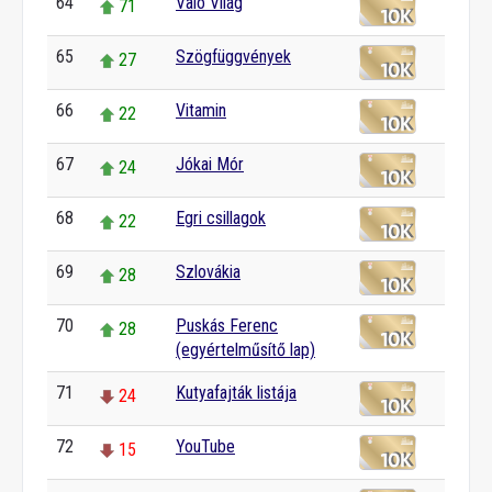
64
Való Világ
71
65
Szögfüggvények
27
66
Vitamin
22
67
Jókai Mór
24
68
Egri csillagok
22
69
Szlovákia
28
70
Puskás Ferenc
28
(egyértelműsítő lap)
71
Kutyafajták listája
24
72
YouTube
15