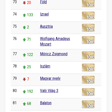
73
Föld
20
74
Izrael
133
75
Ausztria
2
76
Wolfgang Amadeus
71
Mozart
77
Móricz Zsigmond
122
78
Iszlám
25
79
Magyar nyelv
7
80
Való Világ 3
192
81
Balaton
68