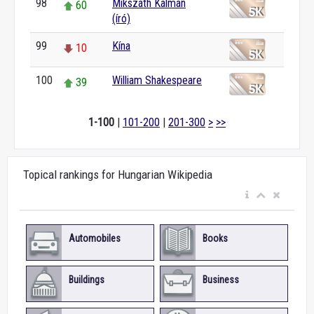
98
Mikszáth Kálmán
60
(író)
99
Kína
10
100
William Shakespeare
39
1-100
|
101-200
|
201-300
>
>>
Topical rankings for Hungarian Wikipedia
Automobiles
Books
Buildings
Business