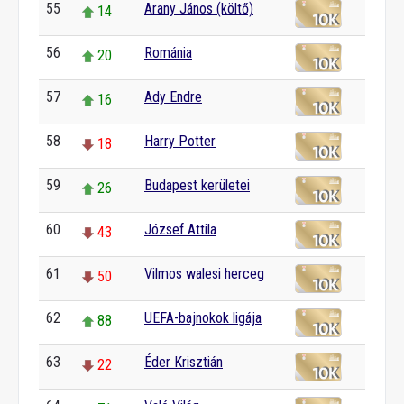
55
Arany János (költő)
14
56
Románia
20
57
Ady Endre
16
58
Harry Potter
18
59
Budapest kerületei
26
60
József Attila
43
61
Vilmos walesi herceg
50
62
UEFA-bajnokok ligája
88
63
Éder Krisztián
22