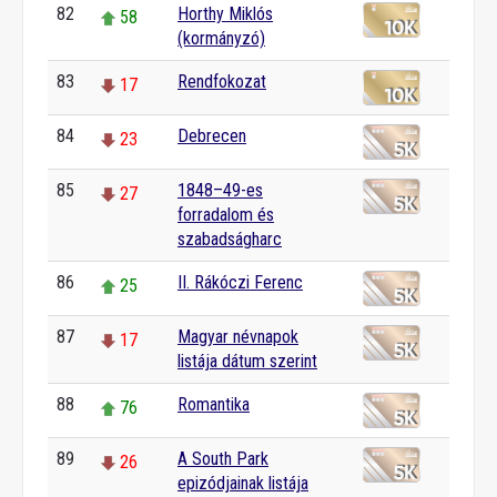
82
Horthy Miklós
58
(kormányzó)
83
Rendfokozat
17
84
Debrecen
23
85
1848–49-es
27
forradalom és
szabadságharc
86
II. Rákóczi Ferenc
25
87
Magyar névnapok
17
listája dátum szerint
88
Romantika
76
89
A South Park
26
epizódjainak listája