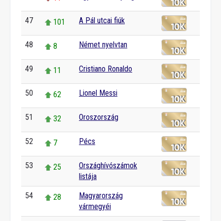
47
A Pál utcai fiúk
101
48
Német nyelvtan
8
49
Cristiano Ronaldo
11
50
Lionel Messi
62
51
Oroszország
32
52
Pécs
7
53
Országhívószámok
25
listája
54
Magyarország
28
vármegyéi