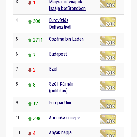
3
Magyar névnapok
1
listája betűrendben
4
Eurovíziós
306
Dalfesztivál
5
Oszáma bin Láden
2711
6
Budapest
7
7
Ezel
2
8
Széll Kálmán
8
(politikus)
9
Európai Unió
12
10
A munka ünnepe
398
11
Anyák napja
4