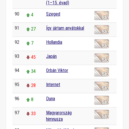
(1–15. évad)
90
Szeged
4
91
Így jártam anyátokkal
27
92
Hollandia
7
93
Japán
45
94
Orbán Viktor
34
95
Internet
28
96
Duna
8
97
Magyarország
33
himnusza