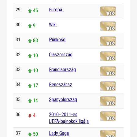
29
Európa
45
30
Wiki
9
31
Pünkösd
83
32
Olaszország
10
33
Franciaország
10
34
Reneszánsz
17
35
Spanyolország
14
36
2010–2011-es
4
UEFA-bajnokok ligája
37
Lady Gaga
50