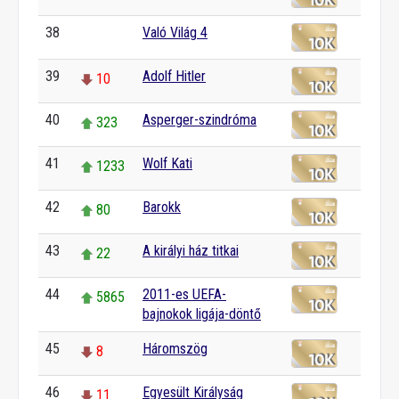
38
Való Világ 4
0
39
Adolf Hitler
10
40
Asperger-szindróma
323
41
Wolf Kati
1233
42
Barokk
80
43
A királyi ház titkai
22
44
2011-es UEFA-
5865
bajnokok ligája-döntő
45
Háromszög
8
46
Egyesült Királyság
11