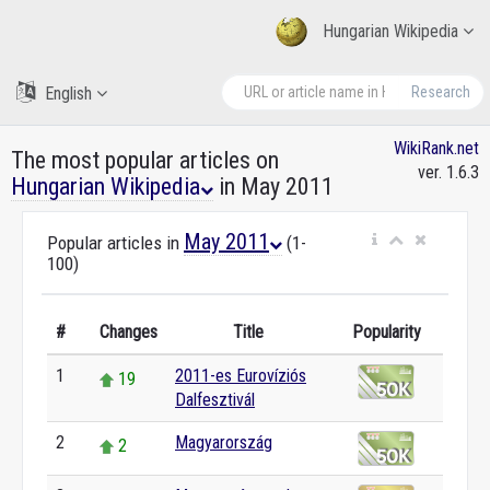
Hungarian Wikipedia
English
Research
WikiRank.net
The most popular articles on
ver. 1.6.3
Hungarian Wikipedia
in May 2011
May 2011
Popular articles in
(1-
100)
#
Changes
Title
Popularity
1
2011-es Eurovíziós
19
Dalfesztivál
2
Magyarország
2