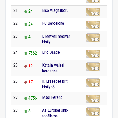
21
Első világháború
24
22
FC Barcelona
24
23
I. Mátyás magyar
4
király
24
Eric Saade
7562
25
Katalin walesi
19
hercegné
26
II. Erzsébet brit
17
királynő
27
Mádl Ferenc
4756
28
Az Európai Unió
8
tagállamai