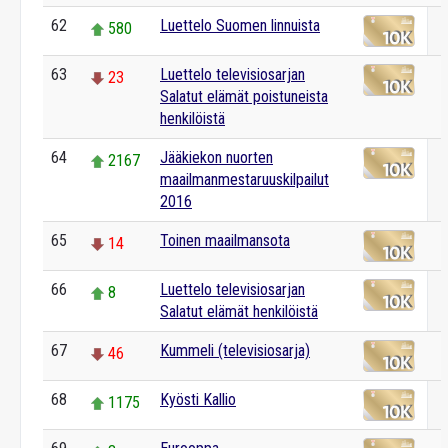
62
Luettelo Suomen linnuista
580
63
Luettelo televisiosarjan
23
Salatut elämät poistuneista
henkilöistä
64
Jääkiekon nuorten
2167
maailmanmestaruuskilpailut
2016
65
Toinen maailmansota
14
66
Luettelo televisiosarjan
8
Salatut elämät henkilöistä
67
Kummeli (televisiosarja)
46
68
Kyösti Kallio
1175