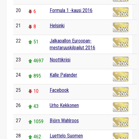
20
Formula 1 -kausi 2016
6
21
Helsinki
8
22
Jalkapallon Euroopan-
51
mestaruuskilpailut 2016
23
Noottikriisi
4697
24
Kalle Palander
895
25
Facebook
10
26
Urho Kekkonen
43
27
Björn Wahlroos
1059
28
Luettelo Suomen
462