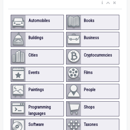
Automobiles
Books
Buildings
Business
Cities
Cryptocurrencies
Events
Films
Paintings
People
Programming
Shops
languages
Software
Taxones