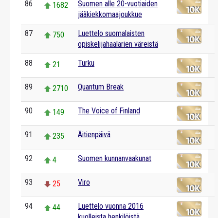
86
Suomen alle 20-vuotiaiden
1682
jääkiekkomaajoukkue
87
Luettelo suomalaisten
750
opiskelijahaalarien väreistä
88
Turku
21
89
Quantum Break
2710
90
The Voice of Finland
149
91
Äitienpäivä
235
92
Suomen kunnanvaakunat
4
93
Viro
25
94
Luettelo vuonna 2016
44
kuolleista henkilöistä