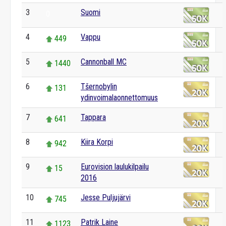
3
Suomi
0
4
Vappu
449
5
Cannonball MC
1440
6
Tšernobylin
131
ydinvoimalaonnettomuus
7
Tappara
641
8
Kiira Korpi
942
9
Eurovision laulukilpailu
15
2016
10
Jesse Puljujärvi
745
11
Patrik Laine
1123