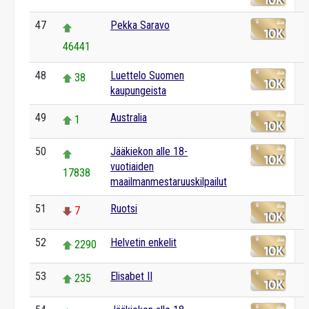
47
Pekka Saravo
46441
48
Luettelo Suomen
38
kaupungeista
49
Australia
1
50
Jääkiekon alle 18-
vuotiaiden
17838
maailmanmestaruuskilpailut
51
Ruotsi
7
52
Helvetin enkelit
2290
53
Elisabet II
235