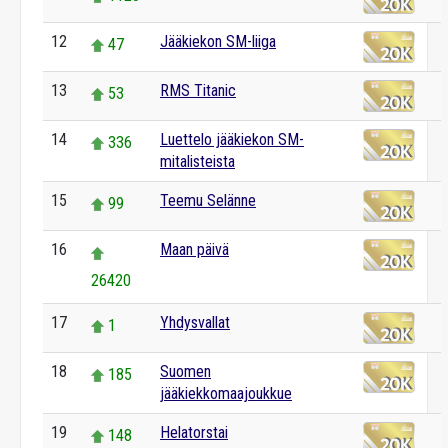
12
Jääkiekon SM-liiga
47
13
RMS Titanic
53
14
Luettelo jääkiekon SM-
336
mitalisteista
15
Teemu Selänne
99
16
Maan päivä
26420
17
Yhdysvallat
1
18
Suomen
185
jääkiekkomaajoukkue
19
Helatorstai
148