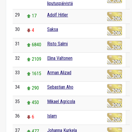
liputuspäivistä
29
Adolf Hitler
17
30
Saksa
4
31
Risto Salmi
6840
32
Elina Valtonen
2109
33
Arman Alizad
1615
34
Sebastian Aho
290
35
Mikael Agricola
450
36
Islam
6
37
Johanna Kurkela
477