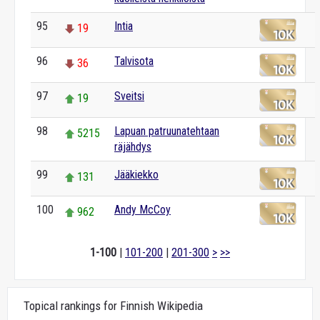
95
Intia
19
96
Talvisota
36
97
Sveitsi
19
98
Lapuan patruunatehtaan
5215
räjähdys
99
Jääkiekko
131
100
Andy McCoy
962
1-100
|
101-200
|
201-300
>
>>
Topical rankings for Finnish Wikipedia