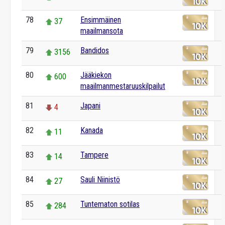
78
Ensimmäinen
37
maailmansota
79
Bandidos
3156
80
Jääkiekon
600
maailmanmestaruuskilpailut
81
Japani
4
82
Kanada
11
83
Tampere
14
84
Sauli Niinistö
27
85
Tuntematon sotilas
284