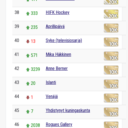
38
HIFK Hockey
333
39
Aprillipäivä
235
40
Syke (televisiosarja)
13
41
Mika Häkkinen
571
42
Anne Berner
3239
43
Islanti
20
44
Venäjä
1
45
Yhdistynyt kuningaskunta
7
46
Rogues Gallery
2038