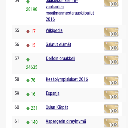
54
Jääkiekon alle 18-
vuotiaiden
28198
maailmanmestaruuskilpailut
2016
55
Wikipedia
17
56
Salatut elämät
15
57
Delfoin oraakkeli
24635
58
Kesäolympialaiset 2016
78
59
Espanja
16
60
Oulun Kärpät
231
61
Aspergerin oireyhtymä
140