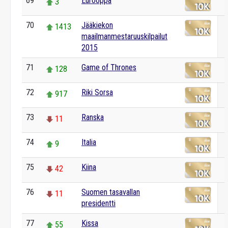
69
Eurooppa
3
70
Jääkiekon
1413
maailmanmestaruuskilpailut
2015
71
Game of Thrones
128
72
Riki Sorsa
917
73
Ranska
11
74
Italia
9
75
Kiina
42
76
Suomen tasavallan
11
presidentti
77
Kissa
55