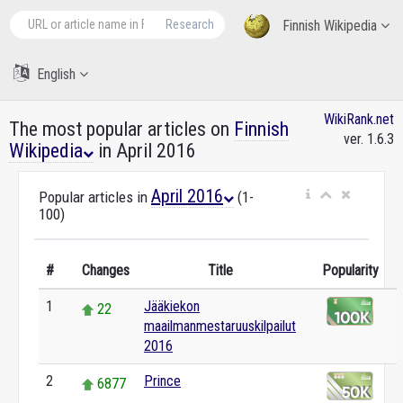
Research
Finnish Wikipedia
English
WikiRank.net
The most popular articles on
Finnish
ver. 1.6.3
Wikipedia
in April 2016
April 2016
Popular articles in
(1-
100)
#
Changes
Title
Popularity
1
Jääkiekon
22
maailmanmestaruuskilpailut
2016
2
Prince
6877