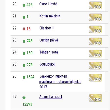
20
Simo Häyhä
446
21
Kotiin takaisin
1
22
Elisabet II
16
23
Lucian päivä
748
24
Tähtien sota
150
25
Joulupukki
278
26
Jääkiekon nuorten
1624
maailmanmestaruuskilpailut
2017
27
Adam Lambert
12293