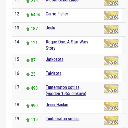
275
12
Carrie Fisher
6494
13
Joulu
187
14
Rogue One: A Star Wars
121
Story
15
Jatkosota
87
16
Talvisota
23
17
Tuntematon sotilas
493
(vuoden 1955 elokuva)
18
Jenni Haukio
990
19
Tuntematon sotilas
119