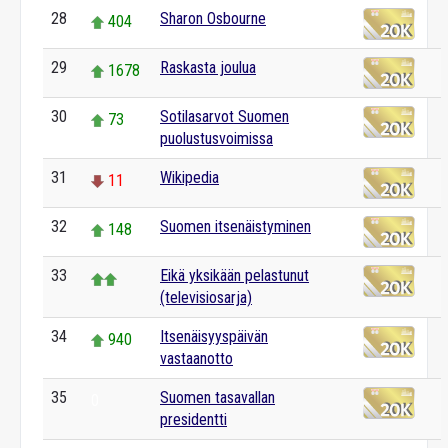
28
Sharon Osbourne
404
29
Raskasta joulua
1678
30
Sotilasarvot Suomen
73
puolustusvoimissa
31
Wikipedia
11
32
Suomen itsenäistyminen
148
33
Eikä yksikään pelastunut
(televisiosarja)
34
Itsenäisyyspäivän
940
vastaanotto
35
Suomen tasavallan
0
presidentti