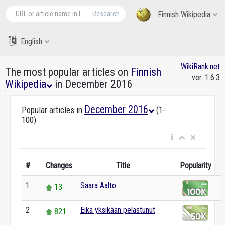
Research
Finnish Wikipedia
English
WikiRank.net
The most popular articles on
Finnish
ver. 1.6.3
Wikipedia
in December 2016
December 2016
Popular articles in
(1-
100)
#
Changes
Title
Popularity
1
Saara Aalto
13
2
Eikä yksikään pelastunut
821