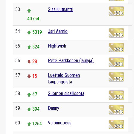
53
Sissiluutnantti
40754
54
Jari Aarnio
5319
55
Nightwish
524
56
Pete Parkkonen (laulaja)
28
57
Luettelo Suomen
15
kaupungeista
58
Suomen sisällissota
47
59
Danny
394
60
Valonnopeus
1264