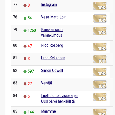
77
Instagram
8
78
Vesa-Matti Loiri
84
79
Ranskan suuri
1260
vallankumous
80
Nico Rosberg
47
81
Urho Kekkonen
3
82
Simon Cowell
597
83
Venäjä
27
84
Luettelo televisiosarjan
5
Uusi päivä henkilöistä
85
Maamme
144