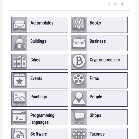
Automobiles
Books
Buildings
Business
Cities
Cryptocurrencies
Events
Films
Paintings
People
Programming
Shops
languages
Software
Taxones