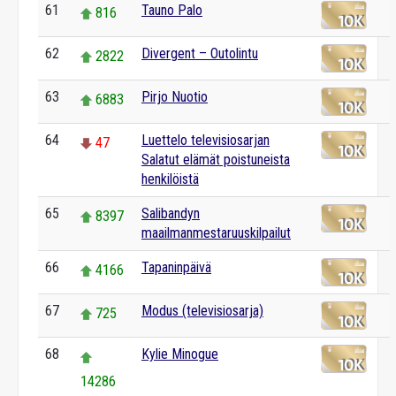
61
Tauno Palo
816
62
Divergent – Outolintu
2822
63
Pirjo Nuotio
6883
64
Luettelo televisiosarjan
47
Salatut elämät poistuneista
henkilöistä
65
Salibandyn
8397
maailmanmestaruuskilpailut
66
Tapaninpäivä
4166
67
Modus (televisiosarja)
725
68
Kylie Minogue
14286