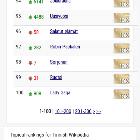
94
Joulurauha
5141
95
Uusivuosi
4488
96
Salatut elämät
58
97
Robin Packalen
282
98
Sorjonen
7
99
Ruotsi
31
100
Lady Gaga
808
1-100
|
101-200
|
201-300
>
>>
Topical rankings for Finnish Wikipedia