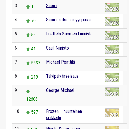
3
Suomi
1
4
Suomen itsenäisyyspäivä
70
5
Luettelo Suomen kunnista
55
6
Sauli Niinistö
41
7
Michael Penttilä
5537
8
Talvipäivänseisaus
219
9
George Michael
12608
10
Frozen – huurteinen
597
seikkailu
11
Nicole Scherzinger