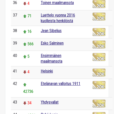
36
Toinen maailmansota
4
37
Luettelo vuonna 2016
71
kuolleista henkilöistä
38
Jean Sibelius
16
39
Esko Salminen
566
40
Ensimmäinen
5
maailmansota
41
Helsinki
4
42
Etelänavan valloitus 1911
42736
43
Yhdysvallat
34