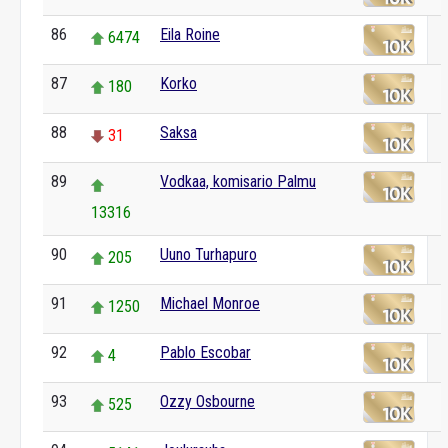
86
Eila Roine
6474
87
Korko
180
88
Saksa
31
89
Vodkaa, komisario Palmu
13316
90
Uuno Turhapuro
205
91
Michael Monroe
1250
92
Pablo Escobar
4
93
Ozzy Osbourne
525