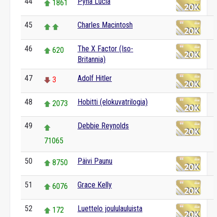
44
Pyhä Lucia
1861
45
Charles Macintosh
46
The X Factor (Iso-
620
Britannia)
47
Adolf Hitler
3
48
Hobitti (elokuvatrilogia)
2073
49
Debbie Reynolds
71065
50
Päivi Paunu
8750
51
Grace Kelly
6076
52
Luettelo joululauluista
172