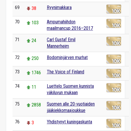
69
Ryynimakkara
38
70
Ampumahiihdon
103
maailmancup 2016–2017
71
Carl Gustaf Emil
24
Mannerheim
72
Bodominjärven murhat
250
73
The Voice of Finland
1746
74
Luettelo Suomen kunnista
11
väkiluvun mukaan
75
Suomen alle 20-vuotiaiden
2858
jääkiekkomaajoukkue
76
Yhdistynyt kuningaskunta
3