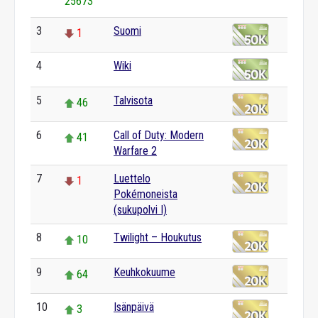
25673
3
Suomi
1
4
Wiki
0
5
Talvisota
46
6
Call of Duty: Modern
41
Warfare 2
7
Luettelo
1
Pokémoneista
(sukupolvi I)
8
Twilight – Houkutus
10
9
Keuhkokuume
64
10
Isänpäivä
3