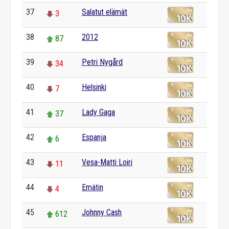
37
Salatut elämät
3
38
2012
87
39
Petri Nygård
34
40
Helsinki
7
41
Lady Gaga
37
42
Espanja
6
43
Vesa-Matti Loiri
11
44
Emätin
4
45
Johnny Cash
612