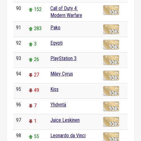
90
Call of Duty 4:
152
Modern Warfare
91
Pako
283
92
Egypti
3
93
PlayStation 3
26
94
Miley Cyrus
27
95
Kiss
49
96
Yhdyntä
7
97
Juice Leskinen
1
98
Leonardo da Vinci
55