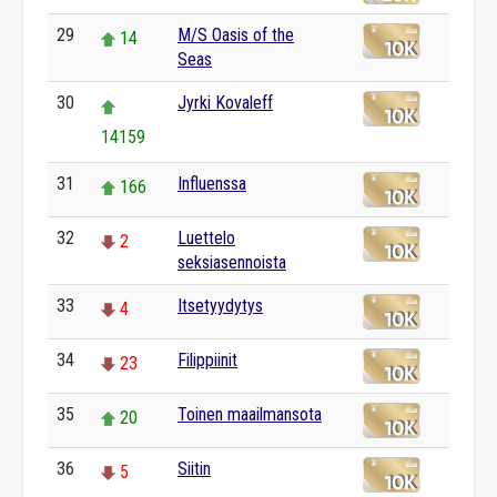
29
M/S Oasis of the
14
Seas
30
Jyrki Kovaleff
14159
31
Influenssa
166
32
Luettelo
2
seksiasennoista
33
Itsetyydytys
4
34
Filippiinit
23
35
Toinen maailmansota
20
36
Siitin
5