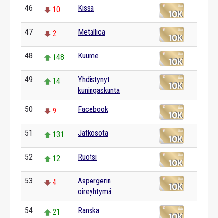
46
Kissa
10
47
Metallica
2
48
Kuume
148
49
Yhdistynyt
14
kuningaskunta
50
Facebook
9
51
Jatkosota
131
52
Ruotsi
12
53
Aspergerin
4
oireyhtymä
54
Ranska
21