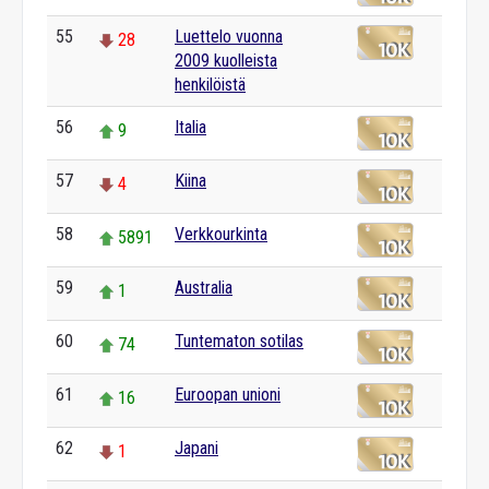
55
Luettelo vuonna
28
2009 kuolleista
henkilöistä
56
Italia
9
57
Kiina
4
58
Verkkourkinta
5891
59
Australia
1
60
Tuntematon sotilas
74
61
Euroopan unioni
16
62
Japani
1