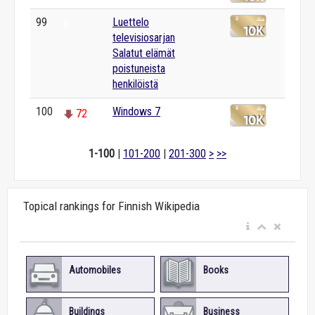
99
Luettelo
0
televisiosarjan
Salatut elämät
poistuneista
henkilöistä
100
Windows 7
72
1-100
|
101-200
|
201-300
>
>>
Topical rankings for Finnish Wikipedia
Automobiles
Books
Buildings
Business