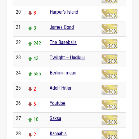
20
Harper’s Island
8
21
James Bond
3
22
The Baseballs
242
23
Twilight – Uusikuu
43
24
Berliinin muuri
555
25
Adolf Hitler
2
26
Youtube
5
27
Saksa
10
28
Kannabis
2