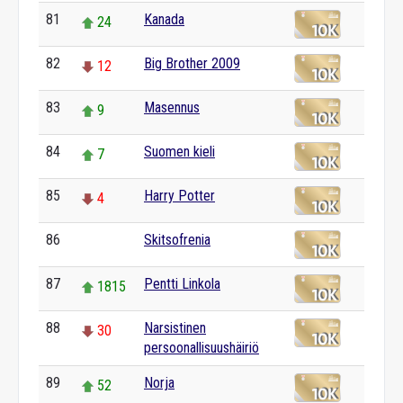
81
Kanada
24
82
Big Brother 2009
12
83
Masennus
9
84
Suomen kieli
7
85
Harry Potter
4
86
Skitsofrenia
0
87
Pentti Linkola
1815
88
Narsistinen
30
persoonallisuushäiriö
89
Norja
52