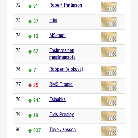
72
Robert Pattinson
91
73
Intia
37
74
MS-tauti
10
75
Ensimmäinen
62
maailmansota
76
Rööperi (elokuva)
7
77
RMS Titanic
25
78
Esinahka
943
79
Elvis Presley
19
80
Tove Jansson
207