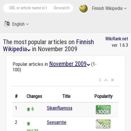
Research
Finnish Wikipedia
English
WikiRank.net
The most popular articles on
Finnish
ver. 1.6.3
Wikipedia
in November 2009
November 2009
Popular articles in
(1-
100)
#
Changes
Title
Popularity
1
Sikainfluenssa
6
2
Seesamtie