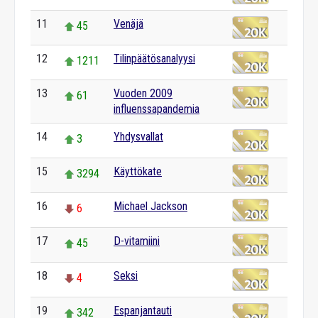
11
Venäjä
45
12
Tilinpäätösanalyysi
1211
13
Vuoden 2009
61
influenssapandemia
14
Yhdysvallat
3
15
Käyttökate
3294
16
Michael Jackson
6
17
D-vitamiini
45
18
Seksi
4
19
Espanjantauti
342