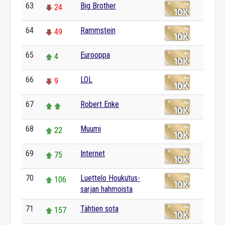
63
Big Brother
24
64
Rammstein
49
65
Eurooppa
4
66
LOL
9
67
Robert Enke
68
Muumi
22
69
Internet
75
70
Luettelo Houkutus-
106
sarjan hahmoista
71
Tähtien sota
157