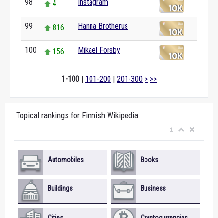
98
Instagram
4
99
Hanna Brotherus
816
100
Mikael Forsby
156
1-100
|
101-200
|
201-300
>
>>
Topical rankings for Finnish Wikipedia
Automobiles
Books
Buildings
Business
Cities
Cryptocurrencies