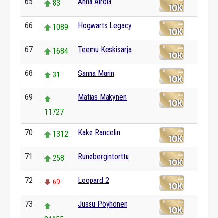
65
Anna Airola
83
66
Hogwarts Legacy
1089
67
Teemu Keskisarja
1684
68
Sanna Marin
31
69
Matias Mäkynen
11727
70
Kake Randelin
1312
71
Runebergintorttu
258
72
Leopard 2
69
73
Jussu Pöyhönen