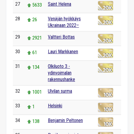
27
Saint Helena
5633
28
Venäjän hyökkäys
26
Ukrainaan 2022–
29
Valtteri Bottas
2921
30
Lauri Markkanen
61
31
Olkiluoto 3 -
134
ydinvoimalan
rakennushanke
32
Ulvilan surma
1001
33
Helsinki
1
34
Benjamin Peltonen
138