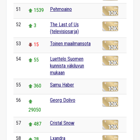
51
Pehmoaino
1539
52
The Last of Us
3
(televisiosarja)
53
Toinen maailmansota
15
54
Luettelo Suomen
55
kunnista väkiluvun
mukaan
55
Samu Haber
360
56
Georg Dolivo
29050
57
Cristal Snow
487
58
Lxandra
28