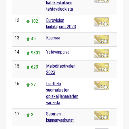
hätäkeskuksen
tehtäväluokista
12
Eurovision
102
laulukilpailu 2023
13
Kuumaa
49
14
Ystävänpäivä
9301
15
Melodifestivalen
623
2023
16
Luettelo
27
suomalaisten
opiskelijahaalarien
väreistä
17
Suomen
3
kunnanvaakunat