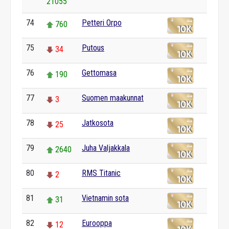
21055
74
Petteri Orpo
760
75
Putous
34
76
Gettomasa
190
77
Suomen maakunnat
3
78
Jatkosota
25
79
Juha Valjakkala
2640
80
RMS Titanic
2
81
Vietnamin sota
31
82
Eurooppa
12