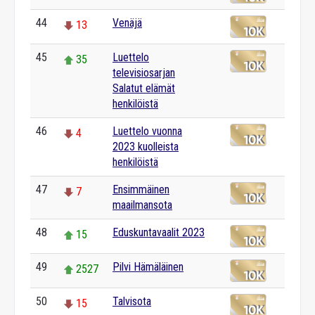
44
Venäjä
13
45
Luettelo
35
televisiosarjan
Salatut elämät
henkilöistä
46
Luettelo vuonna
4
2023 kuolleista
henkilöistä
47
Ensimmäinen
7
maailmansota
48
Eduskuntavaalit 2023
15
49
Pilvi Hämäläinen
2527
50
Talvisota
15