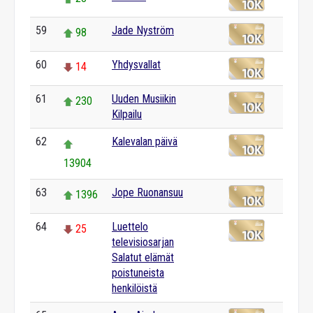
59
Jade Nyström
98
60
Yhdysvallat
14
61
Uuden Musiikin
230
Kilpailu
62
Kalevalan päivä
13904
63
Jope Ruonansuu
1396
64
Luettelo
25
televisiosarjan
Salatut elämät
poistuneista
henkilöistä