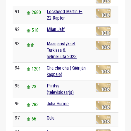
91
Lockheed Martin F-
2680
22 Raptor
92
Milan Jaff
518
93
Maanjäristykset
Turkissa 6.
helmikuuta 2023
94
Cha cha cha (Käärijän
1201
kappale)
95
Piiritys
23
(televisiosarja)
96
Juha Hurme
283
97
Oulu
66