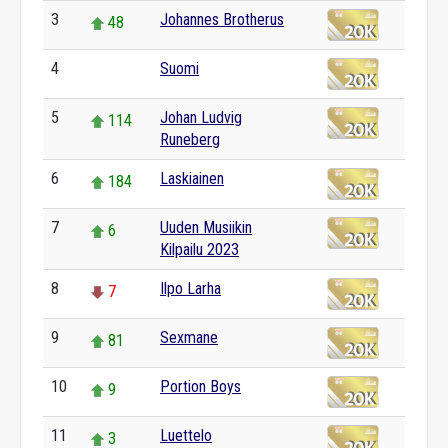
3
Johannes Brotherus
48
4
Suomi
0
5
Johan Ludvig
114
Runeberg
6
Laskiainen
184
7
Uuden Musiikin
6
Kilpailu 2023
8
Ilpo Larha
7
9
Sexmane
81
10
Portion Boys
9
11
Luettelo
3