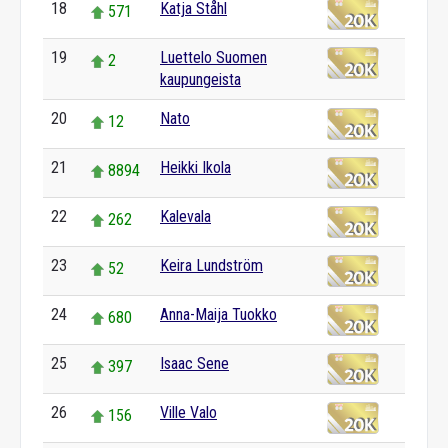
18
Katja Ståhl
571
19
Luettelo Suomen
2
kaupungeista
20
Nato
12
21
Heikki Ikola
8894
22
Kalevala
262
23
Keira Lundström
52
24
Anna-Maija Tuokko
680
25
Isaac Sene
397
26
Ville Valo
156