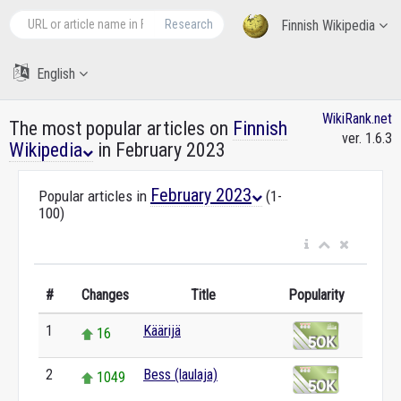
Research
Finnish Wikipedia
English
WikiRank.net
The most popular articles on
Finnish
ver. 1.6.3
Wikipedia
in February 2023
February 2023
Popular articles in
(1-
100)
#
Changes
Title
Popularity
1
Käärijä
16
2
Bess (laulaja)
1049