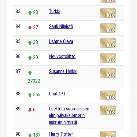
83
Turkki
28
84
Sauli Niinistö
27
85
Ushma Olava
38
86
Neuvostoliitto
20
87
Susanna Heikki
27022
88
ChatGPT
565
89
Luettelo suomalaisen
6
nimipäiväkalenterin
naisten nimistä
90
Harry Potter
187