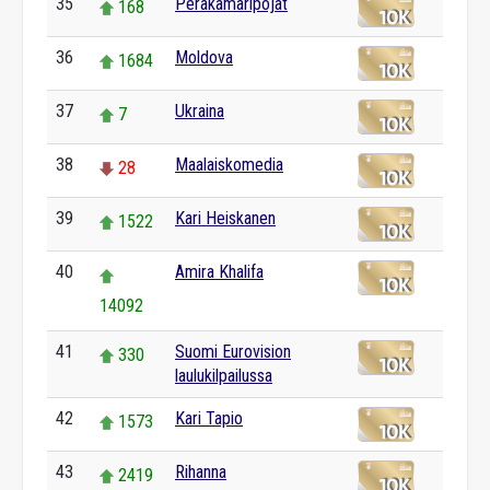
35
Peräkamaripojat
168
36
Moldova
1684
37
Ukraina
7
38
Maalaiskomedia
28
39
Kari Heiskanen
1522
40
Amira Khalifa
14092
41
Suomi Eurovision
330
laulukilpailussa
42
Kari Tapio
1573
43
Rihanna
2419