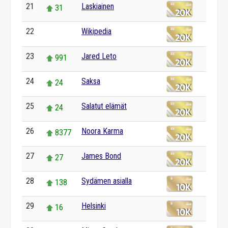
21
Laskiainen
31
22
Wikipedia
0
23
Jared Leto
991
24
Saksa
24
25
Salatut elämät
24
26
Noora Karma
8377
27
James Bond
27
28
Sydämen asialla
138
29
Helsinki
16