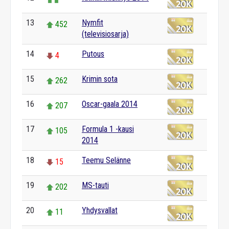
13
Nymfit
452
(televisiosarja)
14
Putous
4
15
Krimin sota
262
16
Oscar-gaala 2014
207
17
Formula 1 -kausi
105
2014
18
Teemu Selänne
15
19
MS-tauti
202
20
Yhdysvallat
11