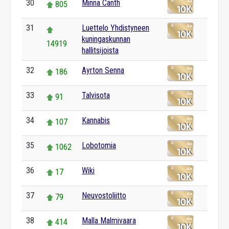
30
Minna Canth
805
31
Luettelo Yhdistyneen
kuningaskunnan
14919
hallitsijoista
32
Ayrton Senna
186
33
Talvisota
91
34
Kannabis
107
35
Lobotomia
1062
36
Wiki
17
37
Neuvostoliitto
79
38
Malla Malmivaara
414