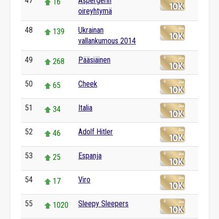
47
Aspergerin
16
oireyhtymä
48
Ukrainan
139
vallankumous 2014
49
Pääsiäinen
268
50
Cheek
65
51
Italia
34
52
Adolf Hitler
46
53
Espanja
25
54
Viro
17
55
Sleepy Sleepers
1020