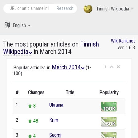
Research
Finnish Wikipedia
English
WikiRank.net
The most popular articles on
Finnish
ver. 1.6.3
Wikipedia
in March 2014
March 2014
Popular articles in
(1-
100)
#
Changes
Title
Popularity
1
Ukraina
8
2
Krim
48
3
Suomi
4