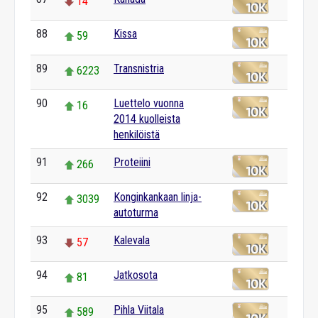
14
88
Kissa
59
89
Transnistria
6223
90
Luettelo vuonna
16
2014 kuolleista
henkilöistä
91
Proteiini
266
92
Konginkankaan linja-
3039
autoturma
93
Kalevala
57
94
Jatkosota
81
95
Pihla Viitala
589