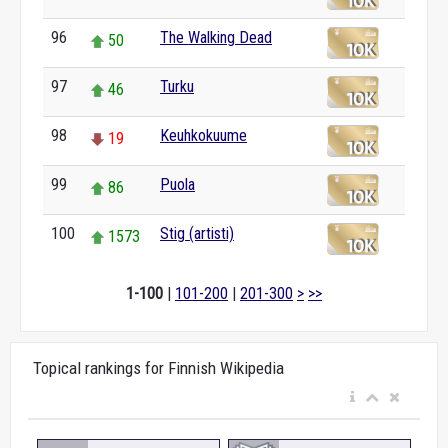
96
The Walking Dead
50
97
Turku
46
98
Keuhkokuume
19
99
Puola
86
100
Stig (artisti)
1573
1-100
|
101-200
|
201-300
>
>>
Topical rankings for Finnish Wikipedia