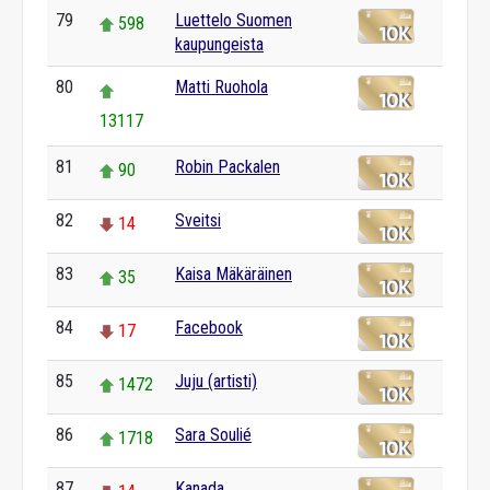
79
Luettelo Suomen
598
kaupungeista
80
Matti Ruohola
13117
81
Robin Packalen
90
82
Sveitsi
14
83
Kaisa Mäkäräinen
35
84
Facebook
17
85
Juju (artisti)
1472
86
Sara Soulié
1718
87
Kanada