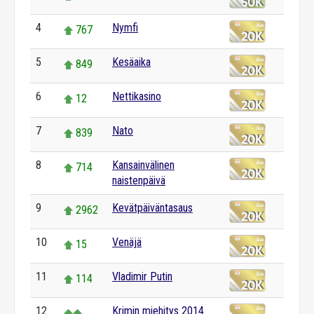
4
Nymfi
767
5
Kesäaika
849
6
Nettikasino
12
7
Nato
839
8
Kansainvälinen
714
naistenpäivä
9
Kevätpäiväntasaus
2962
10
Venäjä
15
11
Vladimir Putin
114
12
Krimin miehitys 2014