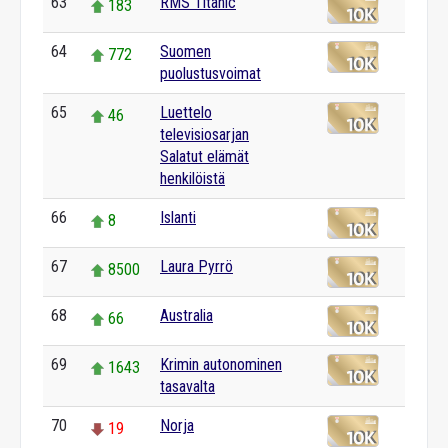
63
RMS Titanic
183
64
Suomen
772
puolustusvoimat
65
Luettelo
46
televisiosarjan
Salatut elämät
henkilöistä
66
Islanti
8
67
Laura Pyrrö
8500
68
Australia
66
69
Krimin autonominen
1643
tasavalta
70
Norja
19