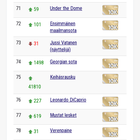
71
Under the Dome
59
72
Ensimmäinen
101
maailmansota
73
Jussi Vatanen
31
(näyttelijä)
74
Georgian sota
1498
75
Keihäsrausku
41810
76
Leonardo DiCaprio
227
77
Mustat lesket
619
78
Verenpaine
31