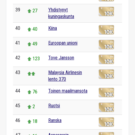
39
Yhdistynyt
27
kuningaskunta
40
Kiina
40
41
Euroopan unioni
49
42
Tove Jansson
123
43
Malaysia Airlinesin
lento 370
44
Toinen maailmansota
76
45
Ruotsi
2
46
Ranska
18