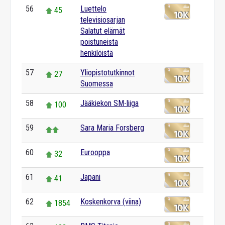
56
Luettelo
45
televisiosarjan
Salatut elämät
poistuneista
henkilöistä
57
Yliopistotutkinnot
27
Suomessa
58
Jääkiekon SM-liiga
100
59
Sara Maria Forsberg
60
Eurooppa
32
61
Japani
41
62
Koskenkorva (viina)
1854