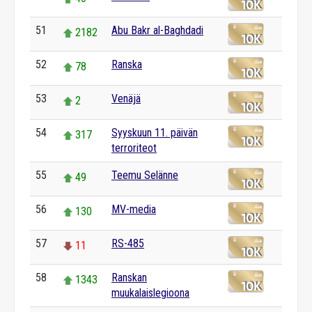
51
Abu Bakr al-Baghdadi
2182
52
Ranska
78
53
Venäjä
2
54
Syyskuun 11. päivän
317
terroriteot
55
Teemu Selänne
49
56
MV-media
130
57
RS-485
11
58
Ranskan
1343
muukalaislegioona