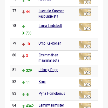
77
Luettelo Suomen
44
kaupungeista
78
Laura Lindstedt
31733
79
Urho Kekkonen
10
80
Ensimmäinen
3
maailmansota
81
Johnny Depp
329
82
Kiina
11
83
Pyhä Homobonus
84
Lemmy Kilmister
4342