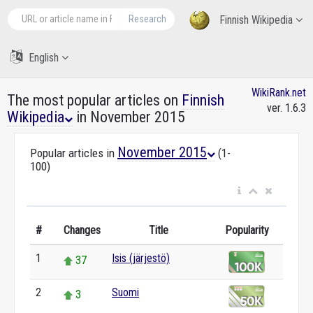
Research
Finnish Wikipedia
English
WikiRank.net
The most popular articles on
Finnish
ver. 1.6.3
Wikipedia
in November 2015
November 2015
Popular articles in
(1-
100)
#
Changes
Title
Popularity
1
Isis (järjestö)
37
2
Suomi
3