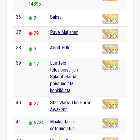
14895
36
Saksa
9
37
Pave Maijanen
29
38
Adolf Hitler
3
39
Luettelo
17
televisiosarjan
Salatut elämät
poistuneista
henkilöistä
40
Star Wars: The Force
27
Awakens
41
Maakunta- ja
5724
soteuudistus