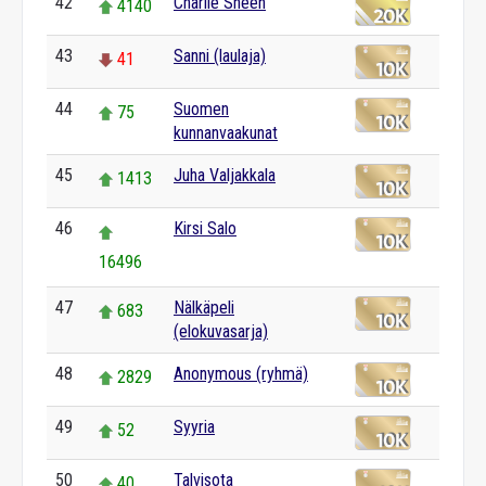
42
Charlie Sheen
4140
43
Sanni (laulaja)
41
44
Suomen
75
kunnanvaakunat
45
Juha Valjakkala
1413
46
Kirsi Salo
16496
47
Nälkäpeli
683
(elokuvasarja)
48
Anonymous (ryhmä)
2829
49
Syyria
52
50
Talvisota
40