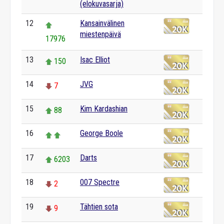
(elokuvasarja)
12
Kansainvälinen
miestenpäivä
17976
13
Isac Elliot
150
14
JVG
7
15
Kim Kardashian
88
16
George Boole
17
Darts
6203
18
007 Spectre
2
19
Tähtien sota
9