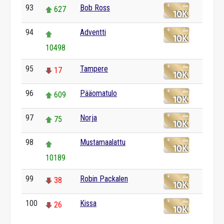
93
Bob Ross
627
94
Adventti
10498
95
Tampere
17
96
Pääomatulo
609
97
Norja
75
98
Mustamaalattu
10189
99
Robin Packalen
38
100
Kissa
26