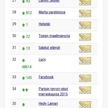
27
Caitlyn Jenner
93
28
Murha paratiisissa
812
29
Helsinki
1
30
Toinen maailmansota
22
31
Salatut elämät
13
32
Lucy
48614
33
Facebook
145
34
Pariisin terrori-iskut
marraskuussa 2015
35
Hedy Lamarr