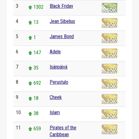
3
Black Friday
1302
4
Jean Sibelius
13
5
James Bond
1
6
Adele
147
7
Isänpäivä
35
8
Perustulo
692
9
Cheek
18
10
Islam
38
11
Pirates of the
659
Caribbean