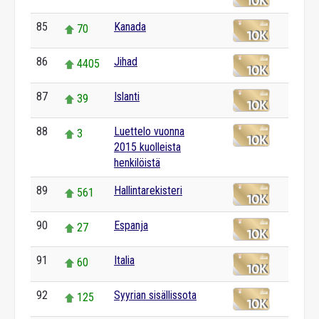
85
Kanada
70
86
Jihad
4405
87
Islanti
39
88
Luettelo vuonna
3
2015 kuolleista
henkilöistä
89
Hallintarekisteri
561
90
Espanja
27
91
Italia
60
92
Syyrian sisällissota
125