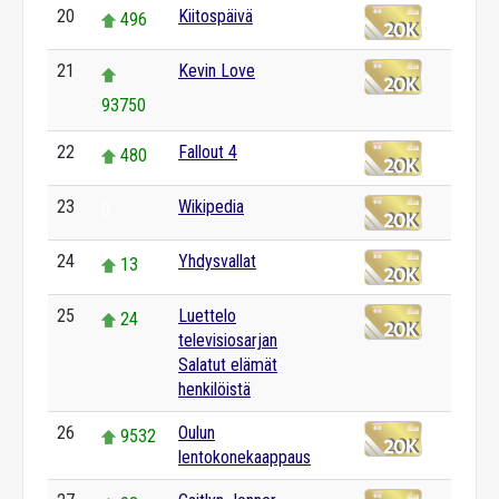
20
Kiitospäivä
496
21
Kevin Love
93750
22
Fallout 4
480
23
Wikipedia
0
24
Yhdysvallat
13
25
Luettelo
24
televisiosarjan
Salatut elämät
henkilöistä
26
Oulun
9532
lentokonekaappaus