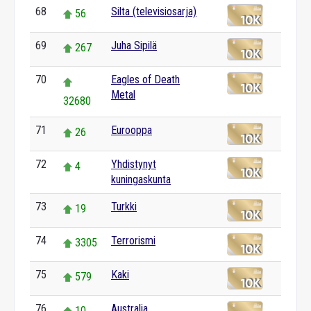
68
Silta (televisiosarja)
56
69
Juha Sipilä
267
70
Eagles of Death
Metal
32680
71
Eurooppa
26
72
Yhdistynyt
4
kuningaskunta
73
Turkki
19
74
Terrorismi
3305
75
Kaki
579
76
Australia
10