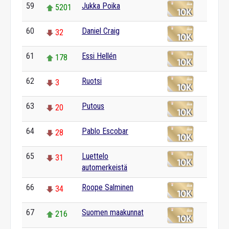
59
Jukka Poika
5201
60
Daniel Craig
32
61
Essi Hellén
178
62
Ruotsi
3
63
Putous
20
64
Pablo Escobar
28
65
Luettelo
31
automerkeistä
66
Roope Salminen
34
67
Suomen maakunnat
216