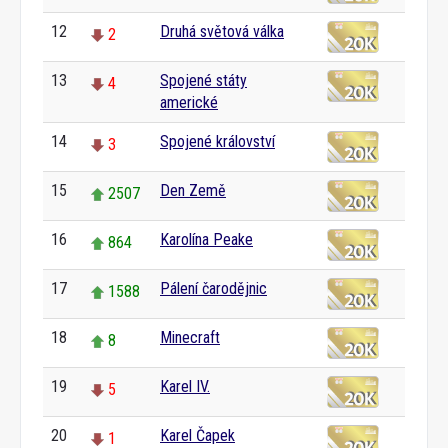
12
Druhá světová válka
2
13
Spojené státy
4
americké
14
Spojené království
3
15
Den Země
2507
16
Karolína Peake
864
17
Pálení čarodějnic
1588
18
Minecraft
8
19
Karel IV.
5
20
Karel Čapek
1