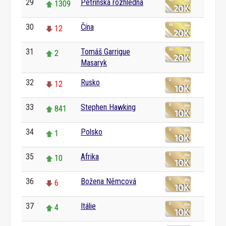
29
Petřínská rozhledna
1309
30
Čína
12
31
Tomáš Garrigue
2
Masaryk
32
Rusko
12
33
Stephen Hawking
841
34
Polsko
1
35
Afrika
10
36
Božena Němcová
6
37
Itálie
4