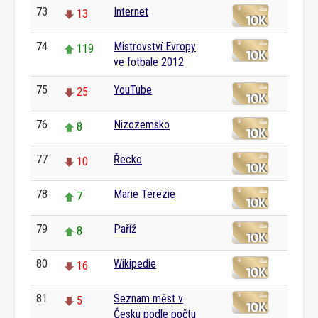
73
Internet
13
74
Mistrovství Evropy
119
ve fotbale 2012
75
YouTube
25
76
Nizozemsko
8
77
Řecko
10
78
Marie Terezie
7
79
Paříž
8
80
Wikipedie
16
81
Seznam měst v
5
Česku podle počtu