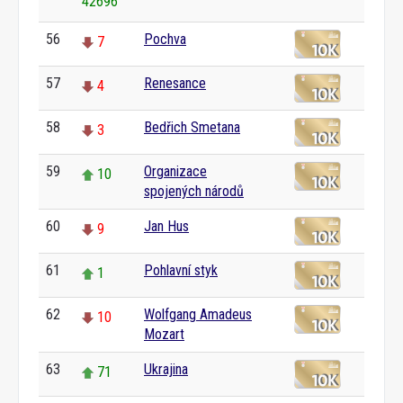
42696
56
Pochva
7
57
Renesance
4
58
Bedřich Smetana
3
59
Organizace
10
spojených národů
60
Jan Hus
9
61
Pohlavní styk
1
62
Wolfgang Amadeus
10
Mozart
63
Ukrajina
71