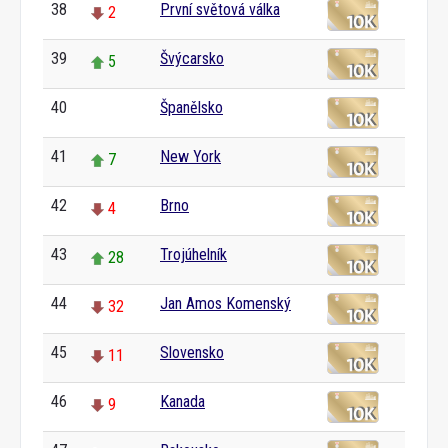
38
První světová válka
2
39
Švýcarsko
5
40
Španělsko
0
41
New York
7
42
Brno
4
43
Trojúhelník
28
44
Jan Amos Komenský
32
45
Slovensko
11
46
Kanada
9