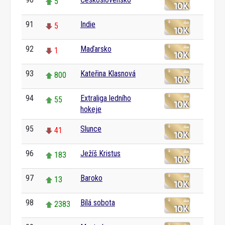
5
91
Indie
5
92
Maďarsko
1
93
Kateřina Klasnová
800
94
Extraliga ledního
55
hokeje
95
Slunce
41
96
Ježíš Kristus
183
97
Baroko
13
98
Bílá sobota
2383