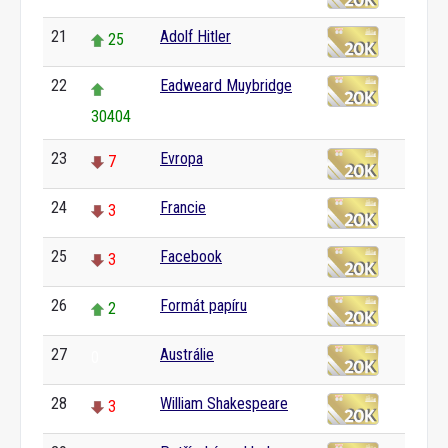
21
Adolf Hitler
25
22
Eadweard Muybridge
30404
23
Evropa
7
24
Francie
3
25
Facebook
3
26
Formát papíru
2
27
Austrálie
0
28
William Shakespeare
3