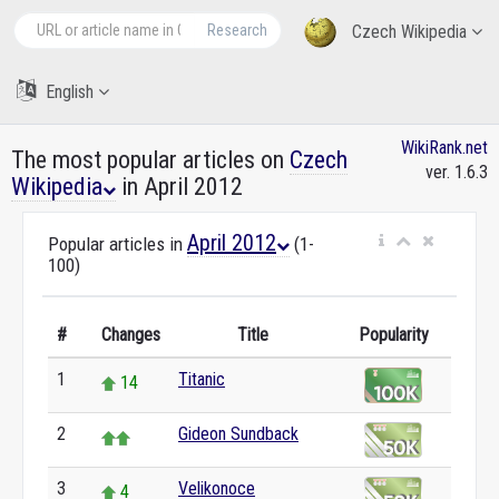
Research
Czech Wikipedia
English
WikiRank.net
The most popular articles on
Czech
ver. 1.6.3
Wikipedia
in April 2012
April 2012
Popular articles in
(1-
100)
#
Changes
Title
Popularity
1
Titanic
14
2
Gideon Sundback
3
Velikonoce
4