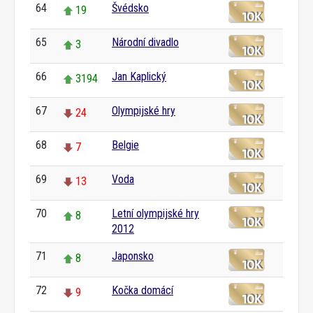
64
Švédsko
19
65
Národní divadlo
3
66
Jan Kaplický
3194
67
Olympijské hry
24
68
Belgie
7
69
Voda
13
70
Letní olympijské hry
8
2012
71
Japonsko
8
72
Kočka domácí
9