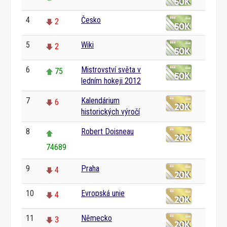
4
Česko
2
5
Wiki
2
6
Mistrovství světa v
75
ledním hokeji 2012
7
Kalendárium
6
historických výročí
8
Robert Doisneau
74689
9
Praha
4
10
Evropská unie
4
11
Německo
3