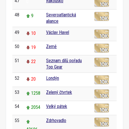
47
Rakousko
0
48
Severoatlantická
9
aliance
49
Václav Havel
10
50
Země
19
51
Seznam dílů pořadu
22
Top Gear
52
Londýn
20
53
Zelený čtvrtek
1258
54
Velký pátek
2054
55
Zdrhovadlo