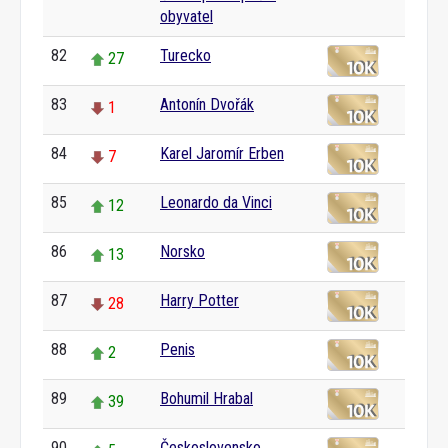
obyvatel
82
Turecko
27
83
Antonín Dvořák
1
84
Karel Jaromír Erben
7
85
Leonardo da Vinci
12
86
Norsko
13
87
Harry Potter
28
88
Penis
2
89
Bohumil Hrabal
39
90
Československo