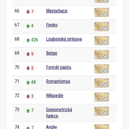
66
Masturbace
7
67
Finsko
4
68
Lisabonská smlouva
426
69
Belgie
9
70
Formát papíru
3
71
Romantismus
48
72
Wikipedie
3
73
Goniometrická
7
funkce
74
Anglie
7