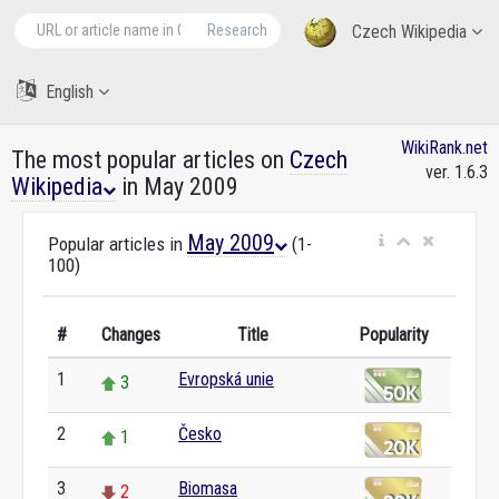
Research
Czech Wikipedia
English
WikiRank.net
The most popular articles on
Czech
ver. 1.6.3
Wikipedia
in May 2009
May 2009
Popular articles in
(1-
100)
#
Changes
Title
Popularity
1
Evropská unie
3
2
Česko
1
3
Biomasa
2