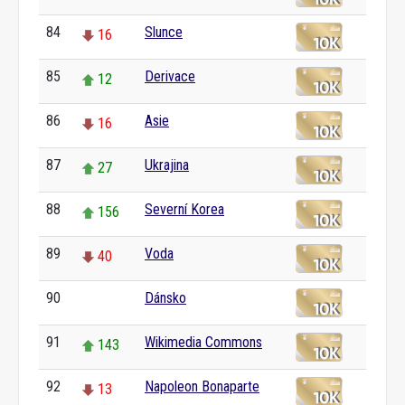
84
Slunce
16
85
Derivace
12
86
Asie
16
87
Ukrajina
27
88
Severní Korea
156
89
Voda
40
90
Dánsko
0
91
Wikimedia Commons
143
92
Napoleon Bonaparte
13