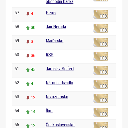
obchodní banka
57
Penis
4
58
Jan Neruda
30
59
Maďarsko
3
60
RSS
36
61
Jaroslav Seifert
45
62
Národní divadlo
4
63
Nizozemsko
12
64
Řím
14
65
Československo
12