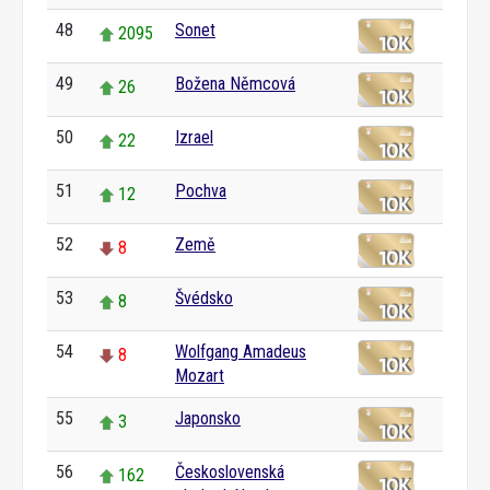
48
Sonet
2095
49
Božena Němcová
26
50
Izrael
22
51
Pochva
12
52
Země
8
53
Švédsko
8
54
Wolfgang Amadeus
8
Mozart
55
Japonsko
3
56
Československá
162