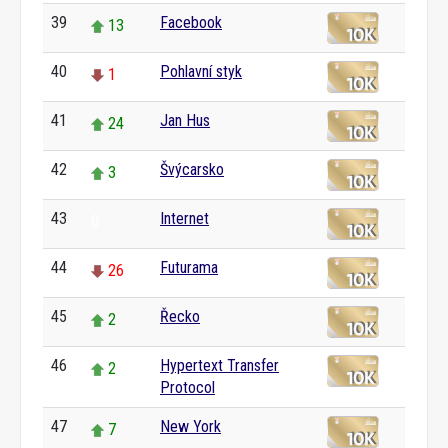
39
Facebook
13
40
Pohlavní styk
1
41
Jan Hus
24
42
Švýcarsko
3
43
Internet
0
44
Futurama
26
45
Řecko
2
46
Hypertext Transfer
2
Protocol
47
New York
7