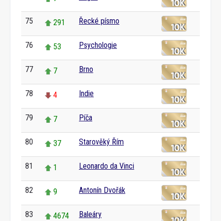
75
Řecké písmo
291
76
Psychologie
53
77
Brno
7
78
Indie
4
79
Píča
7
80
Starověký Řím
37
81
Leonardo da Vinci
1
82
Antonín Dvořák
9
83
Baleáry
4674