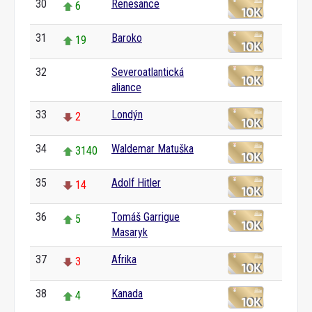
30
Renesance
6
31
Baroko
19
32
Severoatlantická
0
aliance
33
Londýn
2
34
Waldemar Matuška
3140
35
Adolf Hitler
14
36
Tomáš Garrigue
5
Masaryk
37
Afrika
3
38
Kanada
4