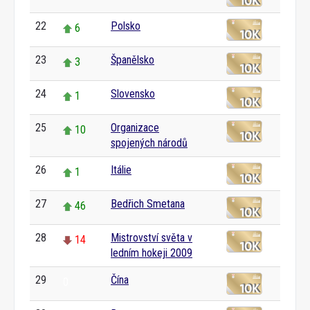
22
Polsko
6
23
Španělsko
3
24
Slovensko
1
25
Organizace
10
spojených národů
26
Itálie
1
27
Bedřich Smetana
46
28
Mistrovství světa v
14
ledním hokeji 2009
29
Čína
0