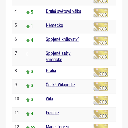
4
Druhá světová válka
5
5
Německo
1
6
Spojené království
4
7
Spojené státy
0
americké
8
Praha
3
9
Česká Wikipedie
3
10
Wiki
3
11
Francie
4
12
Marie Terezie
52