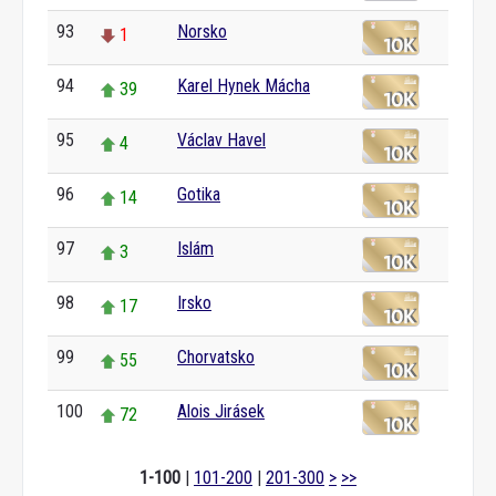
93
Norsko
1
94
Karel Hynek Mácha
39
95
Václav Havel
4
96
Gotika
14
97
Islám
3
98
Irsko
17
99
Chorvatsko
55
100
Alois Jirásek
72
1-100
|
101-200
|
201-300
>
>>