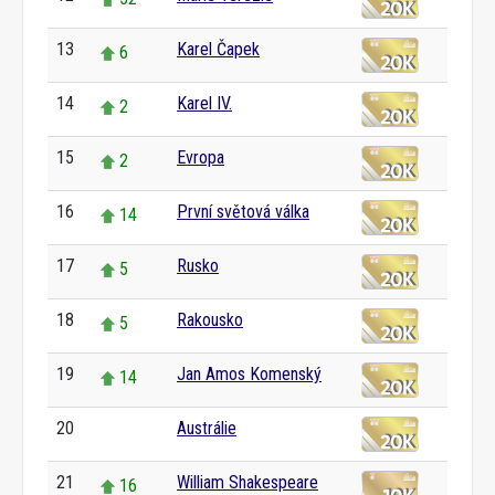
13
Karel Čapek
6
14
Karel IV.
2
15
Evropa
2
16
První světová válka
14
17
Rusko
5
18
Rakousko
5
19
Jan Amos Komenský
14
20
Austrálie
0
21
William Shakespeare
16