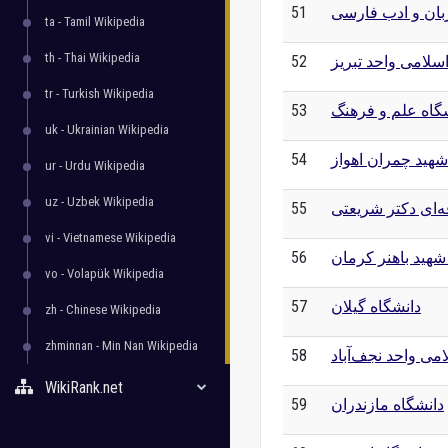
بان و ادب فارسی
51
ta - Tamil Wikipedia
th - Thai Wikipedia
اسلامی واحد تبریز
52
tr - Turkish Wikipedia
گاه علم و فرهنگ
53
uk - Ukrainian Wikipedia
شهید چمران اهواز
54
ur - Urdu Wikipedia
uz - Uzbek Wikipedia
‌ای دکتر شریعتی
55
vi - Vietnamese Wikipedia
شهید باهنر کرمان
56
vo - Volapük Wikipedia
دانشگاه گیلان
57
zh - Chinese Wikipedia
zhminnan - Min Nan Wikipedia
امی واحد نجف‌آباد
58
WikiRank.net
دانشگاه مازندران
59