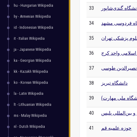
hu - Hungarian Wikipedia
نشگاه گندی‌شاپور
33
hy - Armenian Wikipedia
اه فردوسی مشهد
34
id - Indonesian Wikipedia
لوم پزشکی تهران
35
it - Italian Wikipedia
ja - Japanese Wikipedia
 اسلامی واحد کرج
36
ka - Georgian Wikipedia
 نصیرالدین طوسی
37
kk - Kazakh Wikipedia
دانشگاه تبریز
38
ko - Korean Wikipedia
la - Latin Wikipedia
شگاه ملی مهارت)
39
lt - Lithuanian Wikipedia
و بین‌المللی پلیس
40
ms - Malay Wikipedia
nl - Dutch Wikipedia
حوزه علمیه قم
41