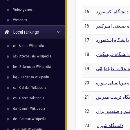
Video games
دانشگاه آکسفورد
15
Websites
ه صنعتی امیرکبیر
16
Local rankings
دانشگاه استنفورد
17
ar - Arabic Wikipedia
دانشگاه فرهنگیان
18
az - Azerbaijani Wikipedia
be - Belarusian Wikipedia
ه علامه طباطبائی
19
bg - Bulgarian Wikipedia
ه بین‌المللی سوره
20
ca - Catalan Wikipedia
گاه تربیت مدرس
21
cs - Czech Wikipedia
da - Danish Wikipedia
لم و صنعت ایران
22
de - German Wikipedia
دانشگاه شیراز
23
el - Greek Wikipedia