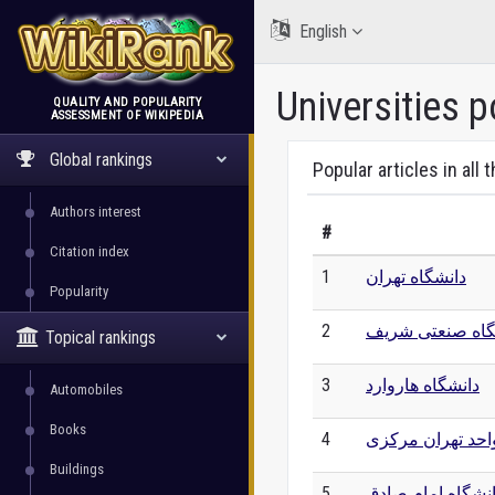
English
Universities p
QUALITY AND POPULARITY
ASSESSMENT OF WIKIPEDIA
WikiRank
Global rankings
Popular articles in all 
Authors interest
#
Citation index
دانشگاه تهران
1
Popularity
گاه صنعتی شریف
2
Topical rankings
دانشگاه هاروارد
3
Automobiles
Books
واحد تهران مرکزی
4
Buildings
نشگاه امام صادق
5