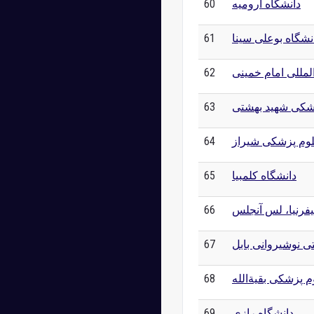
دانشگاه ارومیه
60
نشگاه بوعلی سینا
61
المللی امام خمینی
62
زشکی شهید بهشتی
63
لوم پزشکی شیراز
64
دانشگاه کلمبیا
65
یفرنیا، لس آنجلس
66
ی نوشیروانی بابل
67
م پزشکی بقیةالله
68
دانشگاه رازی
69