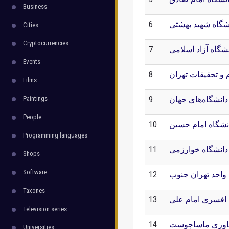
Business
شگاه شهید بهشتی
6
Cities
Cryptocurrencies
شگاه آزاد اسلامی
7
Events
 و تحقیقات تهران
8
Films
 دانشگاه‌های جهان
9
Paintings
People
نشگاه امام حسین
10
Programming languages
دانشگاه خوارزمی
11
Shops
Software
 واحد تهران جنوب
12
Taxones
 افسری امام علی
13
Television series
اوری ماساچوست
14
Universities