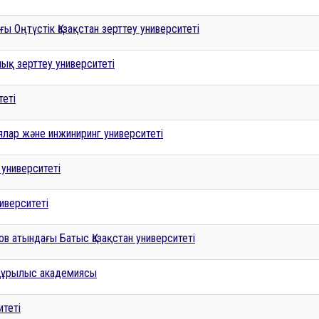
ы Оңтүстік Қазақстан зерттеу университеті
лық зерттеу университеті
теті
ялар және инжиниринг университеті
 университеті
иверситеті
в атындағы Батыс Қазақстан университеті
-құрылыс академиясы
теті