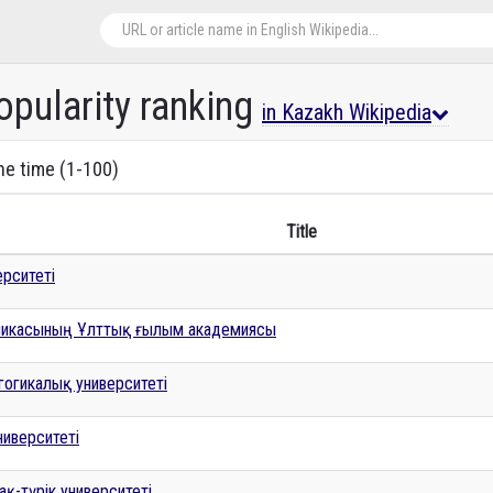
opularity ranking
in Kazakh Wikipedia
the time (1-100)
Title
ерситеті
бликасының Ұлттық ғылым академиясы
агогикалық университеті
ниверситеті
қ-түрік университеті