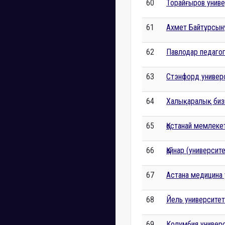
60
Торайғыров униве
61
Ахмет Байтұрсынұ
62
Павлодар педагог
63
Стэнфорд универс
64
Халықаралық бизн
65
Қостанай мемлеке
66
Қайнар (университе
67
Астана медицина 
68
Йель университет
69
Колумбия универс