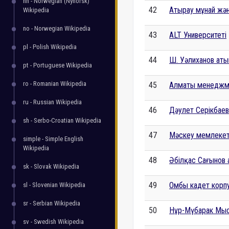
nn - Norwegian (Nynorsk)
42
Атырау мұнай жән
Wikipedia
no - Norwegian Wikipedia
43
ALT Университеті
pl - Polish Wikipedia
44
Ш. Уәлиханов аты
pt - Portuguese Wikipedia
ro - Romanian Wikipedia
45
Алматы менеджме
ru - Russian Wikipedia
46
Дәулет Серікбаев
sh - Serbo-Croatian Wikipedia
47
Мәскеу мемлекетт
simple - Simple English
Wikipedia
48
Әбілқас Сағынов 
sk - Slovak Wikipedia
49
Омбы кадет корп
sl - Slovenian Wikipedia
sr - Serbian Wikipedia
50
Нұр-Мүбарак Мыс
sv - Swedish Wikipedia