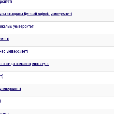
рситеті
лы атындағы Қостанай өңірлік университеті
икалық университеті
итеті
ес университеті
ттік педагогикалық институты
т)
университеті
і
итеті