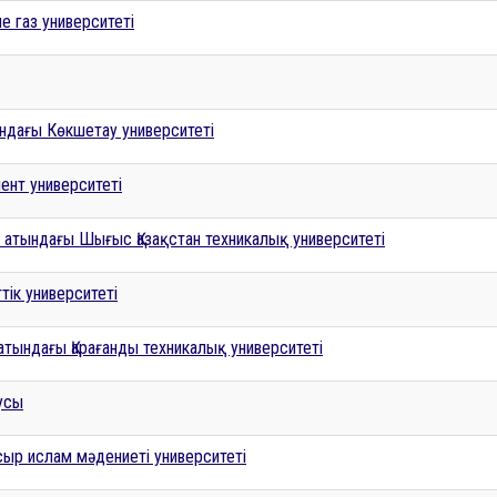
е газ университеті
ндағы Көкшетау университеті
нт университеті
 атындағы Шығыс Қазақстан техникалық университеті
ік университеті
атындағы Қарағанды техникалық университеті
усы
ыр ислам мәдениеті университеті