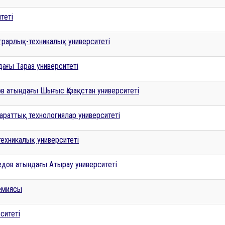
теті
аграрлық-техникалық университеті
дағы Тараз университеті
 атындағы Шығыс Қазақстан университеті
раттық технологиялар университеті
техникалық университеті
дов атындағы Атырау университеті
емиясы
ситеті