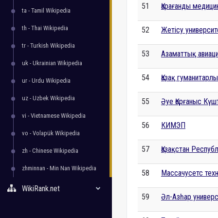
51
Қарағанды медици
ta - Tamil Wikipedia
th - Thai Wikipedia
52
Жетісу университ
tr - Turkish Wikipedia
53
Азаматтық авиац
uk - Ukrainian Wikipedia
54
Қазақ гуманитарлы
ur - Urdu Wikipedia
uz - Uzbek Wikipedia
55
Әуе Қорғаныс Күш
vi - Vietnamese Wikipedia
56
КИМЭП
vo - Volapük Wikipedia
57
Қазақстан Респуб
zh - Chinese Wikipedia
zhminnan - Min Nan Wikipedia
58
Массачусетс тех
WikiRank.net
59
Әл-Азһар универс