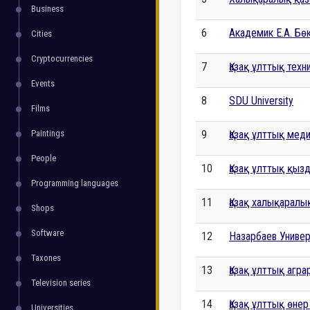
Business
6
Академик Е.А. Бө
Cities
Cryptocurrencies
7
Қазақ ұлттық техн
Events
8
SDU University
Films
Paintings
9
Қазақ ұлттық меди
People
10
Қазақ ұлттық қыз
Programming languages
11
Қазақ халықаралы
Shops
Software
12
Назарбаев Универ
Taxones
13
Қазақ ұлттық агра
Television series
14
Қазақ ұлттық өне
Universities