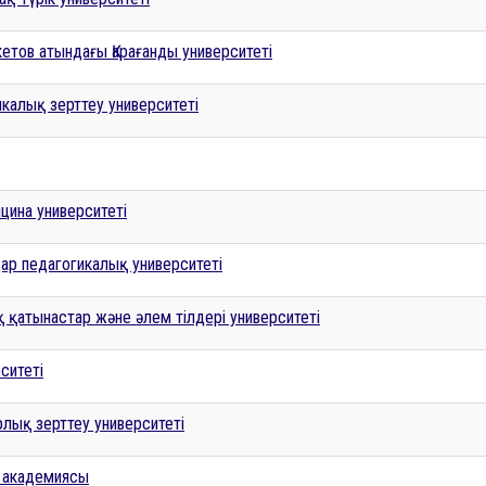
кетов атындағы Қарағанды университеті
икалық зерттеу университеті
цина университеті
дар педагогикалық университеті
қ қатынастар және әлем тілдері университеті
ситеті
рлық зерттеу университеті
р академиясы