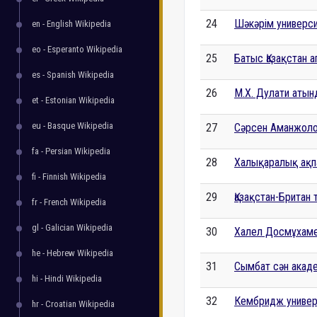
24
Шәкәрім универси
en - English Wikipedia
eo - Esperanto Wikipedia
25
Батыс Қазақстан 
es - Spanish Wikipedia
26
М.Х. Дулати атын
et - Estonian Wikipedia
eu - Basque Wikipedia
27
Сәрсен Аманжолов
fa - Persian Wikipedia
28
Халықаралық ақпа
fi - Finnish Wikipedia
29
Қазақстан-Британ 
fr - French Wikipedia
gl - Galician Wikipedia
30
Халел Досмұхаме
he - Hebrew Wikipedia
31
Сымбат сән акад
hi - Hindi Wikipedia
32
Кембридж универ
hr - Croatian Wikipedia