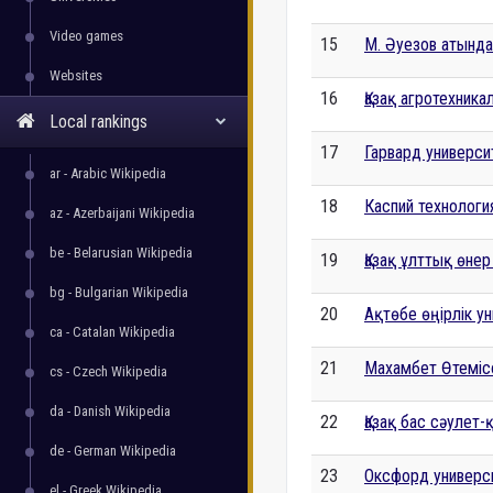
Video games
15
М. Әуезов атындағ
Websites
16
Қазақ агротехника
Local rankings
17
Гарвард универси
ar - Arabic Wikipedia
18
Каспий технологи
az - Azerbaijani Wikipedia
be - Belarusian Wikipedia
19
Қазақ ұлттық өнер
bg - Bulgarian Wikipedia
20
Ақтөбе өңірлік ун
ca - Catalan Wikipedia
21
Махамбет Өтемісо
cs - Czech Wikipedia
da - Danish Wikipedia
22
Қазақ бас сәулет
de - German Wikipedia
23
Оксфорд универси
el - Greek Wikipedia