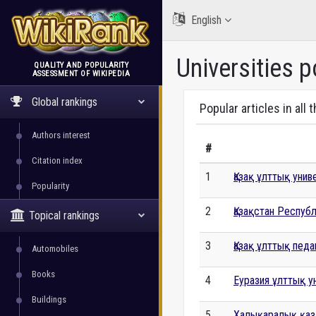
English
Universities p
QUALITY AND POPULARITY
ASSESSMENT OF WIKIPEDIA
WikiRank
Global rankings
Popular articles in all 
Authors interest
#
Citation index
1
Қазақ ұлттық унив
Popularity
2
Қазақстан Респу
Topical rankings
3
Қазақ ұлттық пед
Automobiles
Books
4
Еуразия ұлттық у
Buildings
5
Халықаралық қаза