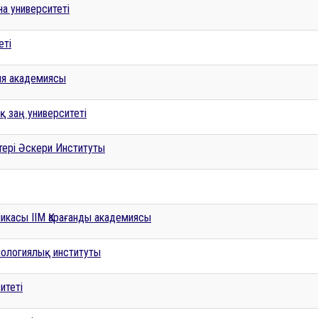
на университеті
еті
ия академиясы
қ заң университеті
тері Әскери Институты
ликасы ІІМ Қарағанды академиясы
нологиялық институты
итеті