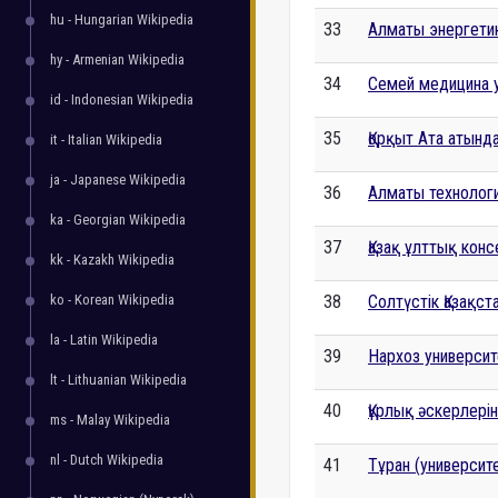
hu - Hungarian Wikipedia
33
Алматы энергетик
hy - Armenian Wikipedia
34
Семей медицина у
id - Indonesian Wikipedia
35
Қорқыт Ата атынд
it - Italian Wikipedia
ja - Japanese Wikipedia
36
Алматы технологи
ka - Georgian Wikipedia
37
Қазақ ұлттық кон
kk - Kazakh Wikipedia
ko - Korean Wikipedia
38
Солтүстік Қазақст
la - Latin Wikipedia
39
Нархоз университ
lt - Lithuanian Wikipedia
40
Құрлық әскерлері
ms - Malay Wikipedia
nl - Dutch Wikipedia
41
Тұран (университ