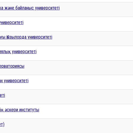
а және байланыс университеті
ниверситеті
ағы Қызылорда университеті
ялық университеті
серваториясы
ан университеті
еті
нің әскери институты
ет)