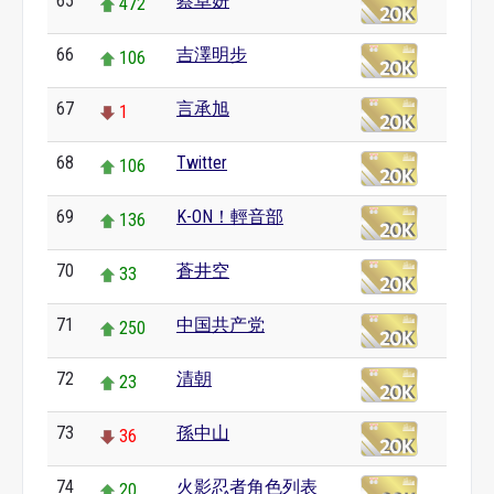
65
蔡卓妍
472
66
吉澤明步
106
67
言承旭
1
68
Twitter
106
69
K-ON！輕音部
136
70
蒼井空
33
71
中国共产党
250
72
清朝
23
73
孫中山
36
74
火影忍者角色列表
20