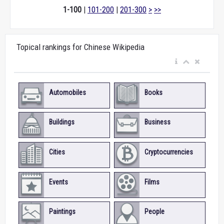
1-100
|
101-200
|
201-300
>
>>
Topical rankings for Chinese Wikipedia
Automobiles
Books
Buildings
Business
Cities
Cryptocurrencies
Events
Films
Paintings
People