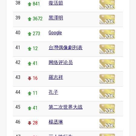
38
復活節
841
39
黑澤明
3672
40
Google
273
41
台灣偶像劇列表
12
42
网络评论员
41
43
羅志祥
16
44
孔子
11
45
第二次世界大战
41
46
楊丞琳
28