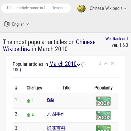
Research
Chinese Wikipedia
English
WikiRank.net
The most popular articles on
Chinese
ver. 1.6.3
Wikipedia
in March 2010
March 2010
Popular articles in
(1-
100)
#
Changes
Title
Popularity
1
Wiki
1
2
六四事件
4
3
维基百科
0