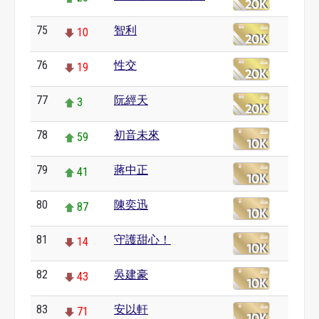
75
智利
10
76
性交
19
77
阮經天
3
78
初音未來
59
79
蔣中正
41
80
陳奕迅
87
81
守護甜心！
14
82
吳建豪
43
83
安以軒
71