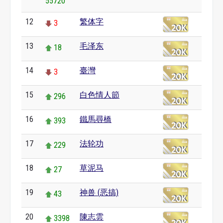
55720
12
繁体字
3
13
毛泽东
18
14
臺灣
3
15
白色情人節
296
16
鐵馬尋橋
393
17
法轮功
229
18
草泥马
27
19
神兽 (恶搞)
43
20
陳志雲
3398