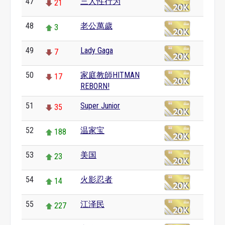
47
三人性行为
21
48
老公萬歲
3
49
Lady Gaga
7
50
家庭教師HITMAN
17
REBORN!
51
Super Junior
35
52
温家宝
188
53
美国
23
54
火影忍者
14
55
江泽民
227