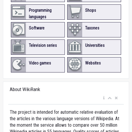
Programming
Shops
languages
Software
Taxones
Television series
Universities
Video games
Websites
About WikiRank
The project is intended for automatic relative evaluation of
the articles in the various language versions of Wikipedia. At
the moment the service allows to compare over 50 million
Wikipedia articles in 55 languages. Quality scores of articles