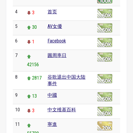
4
首页
3
5
AV女優
30
6
Facebook
1
7
圓周率日
42156
8
谷歌退出中国大陆
2817
事件
9
中國
13
10
中文维基百科
3
11
寧進