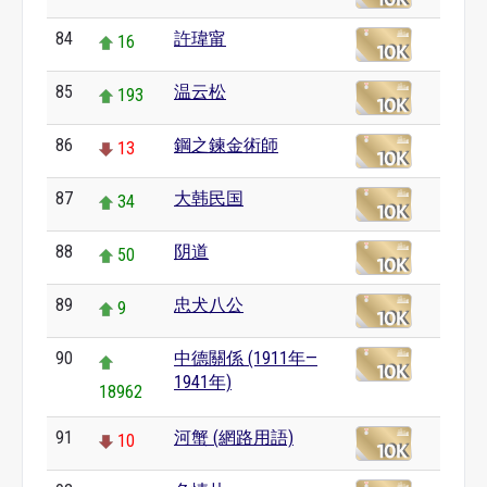
84
許瑋甯
16
85
温云松
193
86
鋼之鍊金術師
13
87
大韩民国
34
88
阴道
50
89
忠犬八公
9
90
中德關係 (1911年—
1941年)
18962
91
河蟹 (網路用語)
10