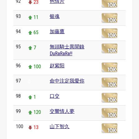
92
色情片
23
93
银魂
11
94
加藤鷹
65
95
無頭騎士異聞錄
7
DuRaRaRa!!
96
赵紫阳
100
97
命中注定我愛你
0
98
口交
1
99
交響情人夢
120
100
山下智久
13