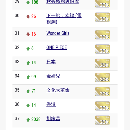
29
秋香怒點唐伯虎
188
30
下一站，幸福 (電
26
視劇)
31
Wonder Girls
16
32
ONE PIECE
6
33
日本
14
34
金妍兒
99
35
文化大革命
71
36
香港
14
37
劉家昌
2038