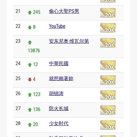
21
偷心大聖PS男
245
22
YouTube
8
23
安东尼奥·维瓦尔第
13876
24
中華民國
12
25
就想賴著妳
4
26
胡锦涛
123
27
防火长城
136
28
少女时代
20