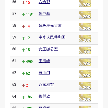
56
六合彩
15
57
鄭中基
1184
58
超級星光大道
14
59
中华人民共和国
12
60
女王辦公室
18
61
王清峰
4984
62
自由门
62
63
72家租客
2
64
鄧麗欣
186