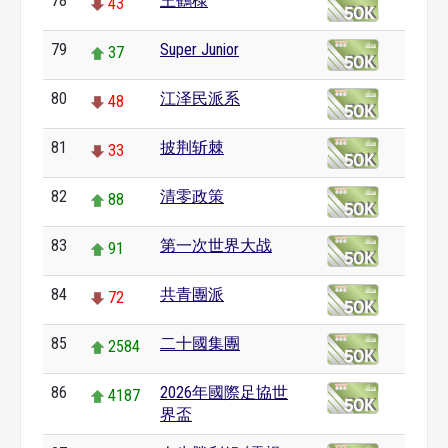
78
王鶴棣
43
79
Super Junior
37
80
江泽民派系
48
81
披荆斩棘
33
82
清零政策
88
83
第一次世界大战
91
84
共青團派
72
85
二十國集團
2584
86
2026年國際足協世
4187
界盃