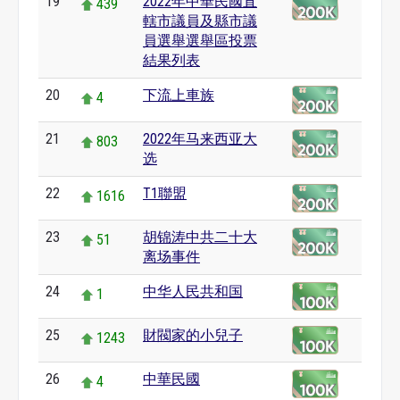
19
2022年中華民國直
439
轄市議員及縣市議
員選舉選舉區投票
結果列表
20
下流上車族
4
21
2022年马来西亚大
803
选
22
T1聯盟
1616
23
胡锦涛中共二十大
51
离场事件
24
中华人民共和国
1
25
財閥家的小兒子
1243
26
中華民國
4