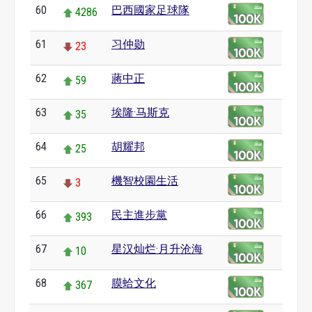
60
巴西國家足球隊
4286
61
习仲勋
23
62
蔣中正
59
63
埃隆·马斯克
35
64
胡耀邦
25
65
機智校園生活
3
66
民主進步黨
393
67
星汉灿烂·月升沧海
10
68
膜蛤文化
367