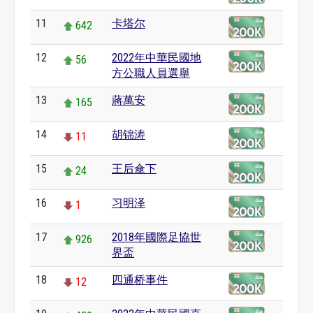
11
卡塔尔
642
12
2022年中華民國地
56
方公職人員選舉
13
蔣萬安
165
14
胡锦涛
11
15
王后傘下
24
16
习明泽
1
17
2018年國際足協世
926
界盃
18
四通桥事件
12