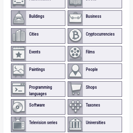
Buildings
Business
Cities
Cryptocurrencies
Events
Films
Paintings
People
Programming
Shops
languages
Software
Taxones
Television series
Universities