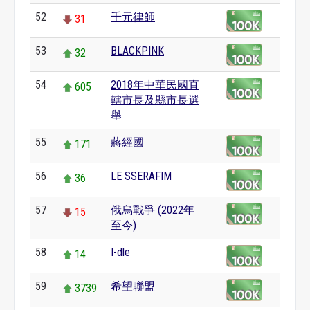
52
千元律師
31
53
BLACKPINK
32
54
2018年中華民國直
605
轄市長及縣市長選
舉
55
蔣經國
171
56
LE SSERAFIM
36
57
俄烏戰爭 (2022年
15
至今)
58
I-dle
14
59
希望聯盟
3739