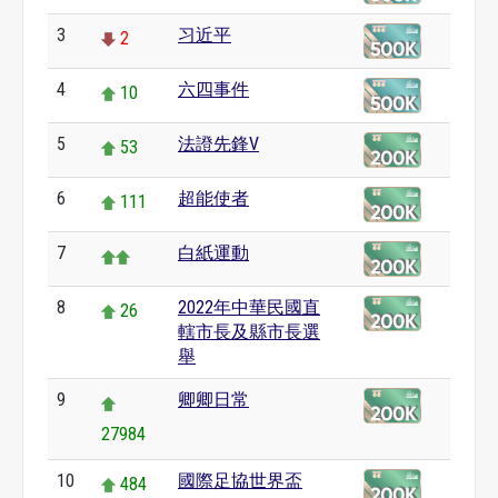
3
习近平
2
4
六四事件
10
5
法證先鋒V
53
6
超能使者
111
7
白紙運動
8
2022年中華民國直
26
轄市長及縣市長選
舉
9
卿卿日常
27984
10
國際足協世界盃
484