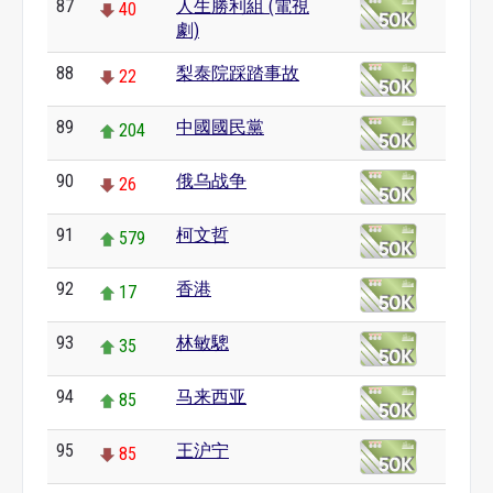
87
人生勝利組 (電視
40
劇)
88
梨泰院踩踏事故
22
89
中國國民黨
204
90
俄乌战争
26
91
柯文哲
579
92
香港
17
93
林敏驄
35
94
马来西亚
85
95
王沪宁
85