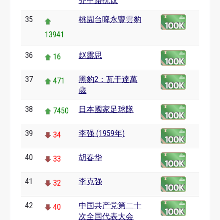
齐中路抗议
35
桃園台啤永豐雲豹
13941
36
赵露思
16
37
黑豹2：瓦干達萬
471
歲
38
日本國家足球隊
7450
39
李强 (1959年)
34
40
胡春华
33
41
李克强
32
42
中国共产党第二十
40
次全国代表大会