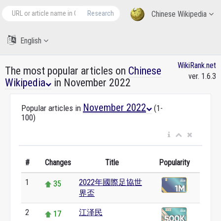
Research
Chinese Wikipedia
English
WikiRank.net
The most popular articles on
Chinese
ver. 1.6.3
Wikipedia
in November 2022
November 2022
Popular articles in
(1-
100)
#
Changes
Title
Popularity
1
2022年國際足協世
35
界盃
2
江泽民
17