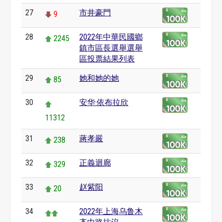
27
市井豪門
9
28
2022年中華民國鄉
2245
鎮市區長選舉選舉
區投票結果列表
29
她和她的她
85
30
安华·依布拉欣
11312
31
蔣孝嚴
238
32
正義迴廊
329
33
赵紫阳
20
34
2022年上海乌鲁木