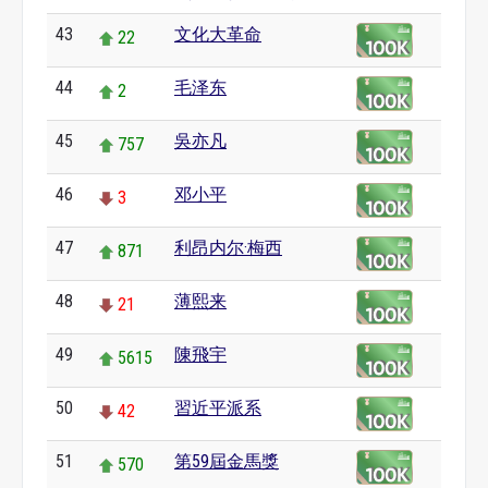
43
文化大革命
22
44
毛泽东
2
45
吳亦凡
757
46
邓小平
3
47
利昂内尔·梅西
871
48
薄熙来
21
49
陳飛宇
5615
50
習近平派系
42
51
第59屆金馬獎
570