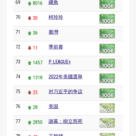
69
繩角
8016
70
柯玲玲
30
71
臺灣
36
72
季前賽
11
73
P. LEAGUE+
1457
74
2022年美國選舉
1318
75
对习近平的争议
25
76
美国
28
77
謝幕：樹立而死
2850