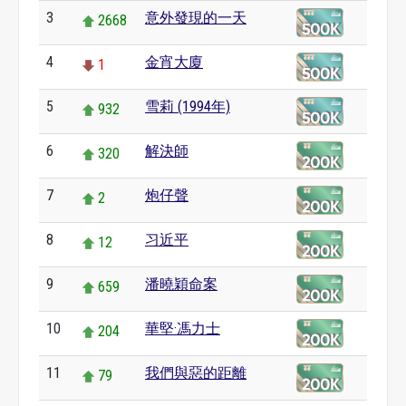
3
意外發現的一天
2668
4
金宵大廈
1
5
雪莉 (1994年)
932
6
解決師
320
7
炮仔聲
2
8
习近平
12
9
潘曉穎命案
659
10
華堅·馮力士
204
11
我們與惡的距離
79