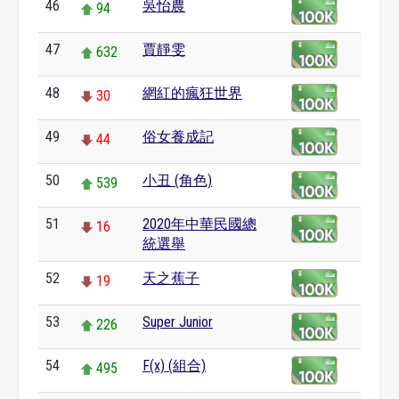
46
吳怡農
94
47
賈靜雯
632
48
網紅的瘋狂世界
30
49
俗女養成記
44
50
小丑 (角色)
539
51
2020年中華民國總
16
統選舉
52
天之蕉子
19
53
Super Junior
226
54
F(x) (組合)
495