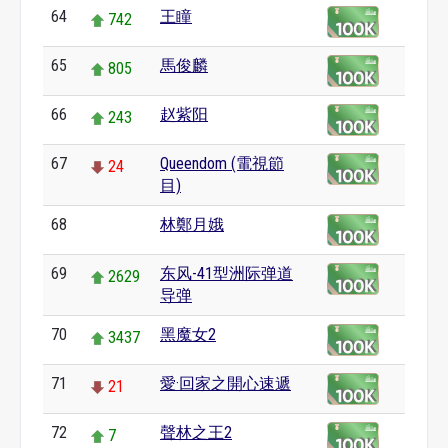
64
王瞳
742
65
馬俊麟
805
66
赵紫阳
243
67
Queendom (電視節
24
目)
68
林鄭月娥
0
69
东风-41型洲际弹道
2629
导弹
70
黑魔女2
3437
71
愛·回家之開心速遞
21
72
聲林之王2
7