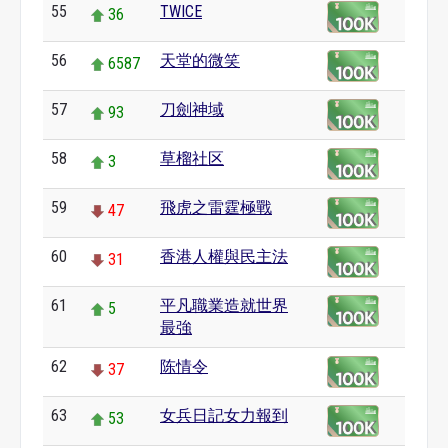
55
TWICE
36
56
天堂的微笑
6587
57
刀劍神域
93
58
草榴社区
3
59
飛虎之雷霆極戰
47
60
香港人權與民主法
31
61
平凡職業造就世界
5
最強
62
陈情令
37
63
女兵日記女力報到
53