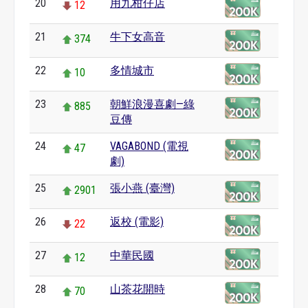
20
用九柑仔店
12
21
牛下女高音
374
22
多情城市
10
23
朝鮮浪漫喜劇—綠
885
豆傳
24
VAGABOND (電視
47
劇)
25
張小燕 (臺灣)
2901
26
返校 (電影)
22
27
中華民國
12
28
山茶花開時
70