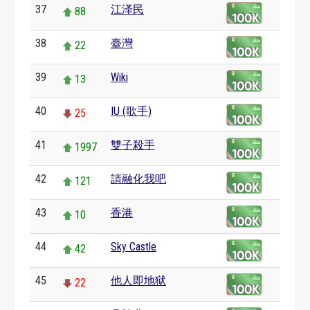
37
江泽民
88
38
臺灣
22
39
Wiki
13
40
IU (歌手)
25
41
雙子殺手
1997
42
請融化我吧
121
43
香港
10
44
Sky Castle
42
45
他人即地狱
22