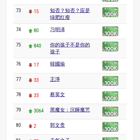
73
知否？知否？应是
15
绿肥红瘦
74
习明泽
80
75
你的孩子不是你的
840
孩子
76
韓國瑜
17
77
王淨
33
78
蔡英文
33
79
黑魔女：沉睡魔咒
3064
80
郭文贵
2