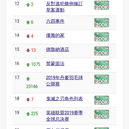
12
反對逃犯條例修訂
2
草案運動
13
六四事件
6
14
優雅的家
4
15
德魯納酒店
13
16
禁蒙面法
1075
17
2019年丹麥羽毛球
公開賽
23146
18
鬼滅之刃角色列表
7
19
英雄联盟2019赛季
225
全球总决赛