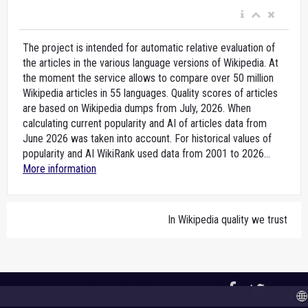
The project is intended for automatic relative evaluation of
the articles in the various language versions of Wikipedia. At
the moment the service allows to compare over 50 million
Wikipedia articles in 55 languages. Quality scores of articles
are based on Wikipedia dumps from July, 2026. When
calculating current popularity and AI of articles data from
June 2026 was taken into account. For historical values of
popularity and AI WikiRank used data from 2001 to 2026...
More information
In Wikipedia quality we trust
2015-2026,
WikiRank.net
, CC BY-SA 4.0
🌐 A n