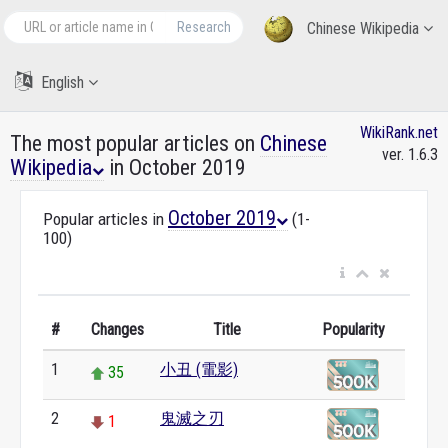
Research
Chinese Wikipedia
English
WikiRank.net
The most popular articles on
Chinese
ver. 1.6.3
Wikipedia
in October 2019
October 2019
Popular articles in
(1-
100)
#
Changes
Title
Popularity
1
小丑 (電影)
35
2
鬼滅之刃
1