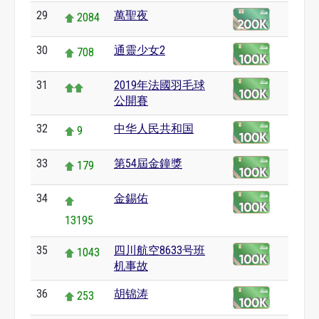
29
萬聖夜
2084
30
通靈少女2
708
31
2019年法國羽毛球
公開賽
32
中华人民共和国
9
33
第54屆金鐘獎
179
34
金錫佑
13195
35
四川航空8633号班
1043
机事故
36
胡锦涛
253