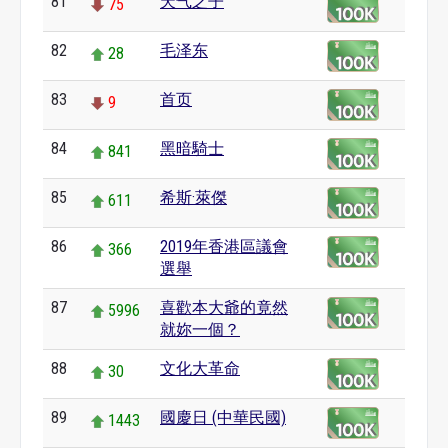
81
天气之子
75
82
毛泽东
28
83
首页
9
84
黑暗騎士
841
85
希斯·萊傑
611
86
2019年香港區議會
366
選舉
87
喜歡本大爺的竟然
5996
就妳一個？
88
文化大革命
30
89
國慶日 (中華民國)
1443