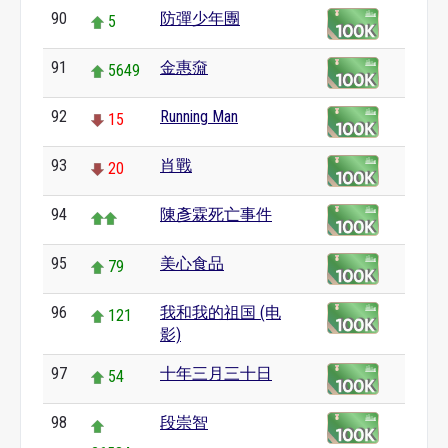
90
防彈少年團
5
91
金惠奫
5649
92
Running Man
15
93
肖戰
20
94
陳彥霖死亡事件
95
美心食品
79
96
我和我的祖国 (电
121
影)
97
十年三月三十日
54
98
段崇智