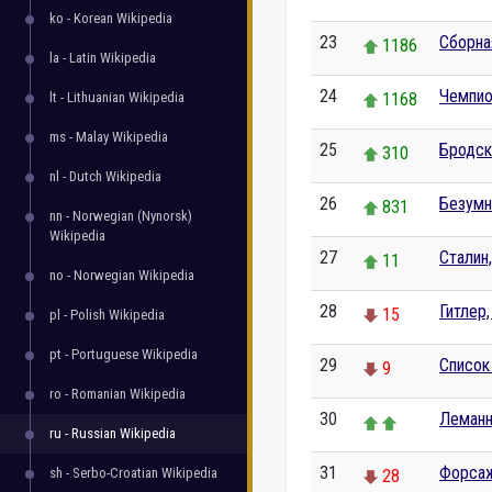
ko - Korean Wikipedia
23
Сборна
1186
la - Latin Wikipedia
24
Чемпио
lt - Lithuanian Wikipedia
1168
ms - Malay Wikipedia
25
Бродск
310
nl - Dutch Wikipedia
26
Безумн
831
nn - Norwegian (Nynorsk)
Wikipedia
27
Сталин
11
no - Norwegian Wikipedia
28
Гитлер
15
pl - Polish Wikipedia
pt - Portuguese Wikipedia
29
Список
9
ro - Romanian Wikipedia
30
Леманн
ru - Russian Wikipedia
31
Форса
sh - Serbo-Croatian Wikipedia
28