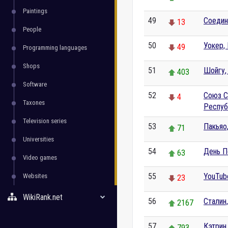
Paintings
49
Соедин
13
People
50
Уокер,
49
Programming languages
Shops
51
Шойгу,
403
Software
52
Союз С
4
Taxones
Респуб
Television series
53
Пакьяо
71
Universities
54
День 
63
Video games
55
YouTub
Websites
23
WikiRank.net
56
Сталин
2167
57
Кэтрин
793