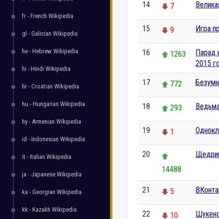
14
Велика
7
fr - French Wikipedia
15
Игра п
9
gl - Galician Wikipedia
he - Hebrew Wikipedia
16
Парад 
1263
2015 г
hi - Hindi Wikipedia
17
Безумн
772
hr - Croatian Wikipedia
hu - Hungarian Wikipedia
18
Ведьма
293
hy - Armenian Wikipedia
19
Однокл
1
id - Indonesian Wikipedia
20
Щедрин
it - Italian Wikipedia
14488
ja - Japanese Wikipedia
21
ВКонта
5
ka - Georgian Wikipedia
kk - Kazakh Wikipedia
22
Шукено
10