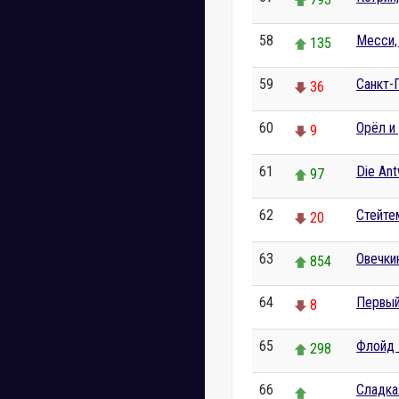
58
Месси,
135
59
Санкт-
36
60
Орёл и
9
61
Die An
97
62
Стейте
20
63
Овечки
854
64
Первый
8
65
Флойд 
298
66
Сладка