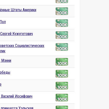
ённые Штаты Америки
 Пол
 Сергей Кужугетович
оветских Социалистических
лик
, Мэнни
Победы
e
, Василий Иосифович
, принцесса Уэльская