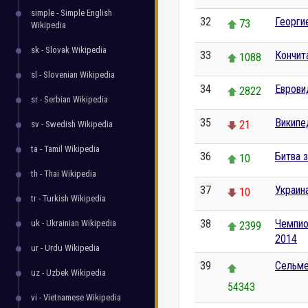
simple - Simple English
32
Георги
73
Wikipedia
sk - Slovak Wikipedia
33
Кончит
1088
sl - Slovenian Wikipedia
34
Еврови
2822
sr - Serbian Wikipedia
35
Википе
21
sv - Swedish Wikipedia
ta - Tamil Wikipedia
36
Битва 
10
th - Thai Wikipedia
37
Украин
10
tr - Turkish Wikipedia
38
Чемпио
uk - Ukrainian Wikipedia
2399
2014
ur - Urdu Wikipedia
39
Сельме
uz - Uzbek Wikipedia
54343
vi - Vietnamese Wikipedia