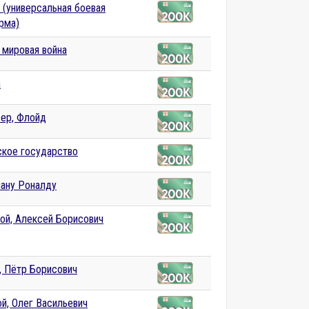
 (универсальная боевая
рма)
 мировая война
а
ер, Флойд
кое государство
ану Роналду
ой, Алексей Борисович
, Пётр Борисович
й, Олег Васильевич