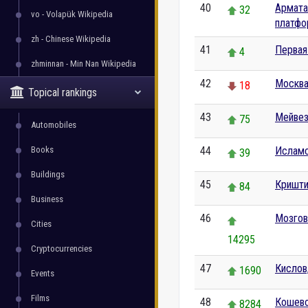
40
Армата
32
vo - Volapük Wikipedia
платфо
zh - Chinese Wikipedia
41
Первая
4
zhminnan - Min Nan Wikipedia
42
Москв
18
Topical rankings
43
Мейвез
75
Automobiles
Books
44
Исламс
39
Buildings
45
Кришти
84
Business
46
Мозгов
Cities
14295
Cryptocurrencies
47
Кислов
1690
Events
Films
48
Кошево
8284