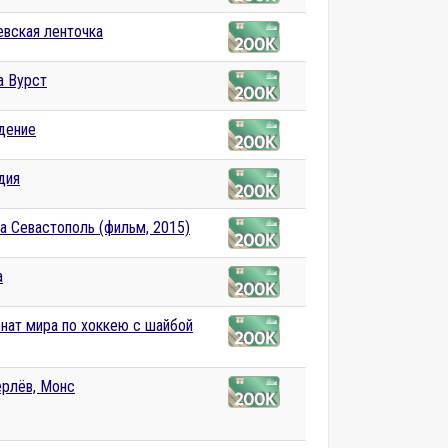
евская ленточка
а Вурст
дение
дия
за Севастополь (фильм, 2015)
а
нат мира по хоккею с шайбой
рлёв, Монс