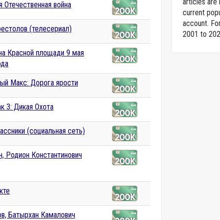
articles ar
я Отечественная война
current popu
account. For
рестолов (телесериал)
2001 to 202
на Красной площади 9 мая
ода
ый Макс: Дорога ярости
к 3: Дикая Охота
ассники (социальная сеть)
, Родион Константинович
кте
в, Батырхан Камалович