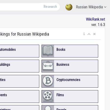
Research
Russian Wikipedia
WikiRank.net
ver. 1.6.3
nkings for Russian Wikipedia
utomobiles
Books
uildings
Business
ities
Cryptocurrencies
vents
Films