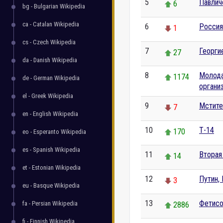
5
Павлич
6
bg - Bulgarian Wikipedia
ca - Catalan Wikipedia
6
Россия
1
cs - Czech Wikipedia
7
Георги
27
da - Danish Wikipedia
8
Молода
1174
de - German Wikipedia
органи
el - Greek Wikipedia
9
Мстите
7
en - English Wikipedia
10
Т-14
170
eo - Esperanto Wikipedia
es - Spanish Wikipedia
11
Вторая
14
et - Estonian Wikipedia
12
Путин,
3
eu - Basque Wikipedia
13
Фетисо
fa - Persian Wikipedia
2886
fi - Finnish Wikipedia