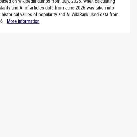
e based on Wikipedia dumps from July, 2026. When calculating
larity and AI of articles data from June 2026 was taken into
 historical values of popularity and AI WikiRank used data from
6...
More information