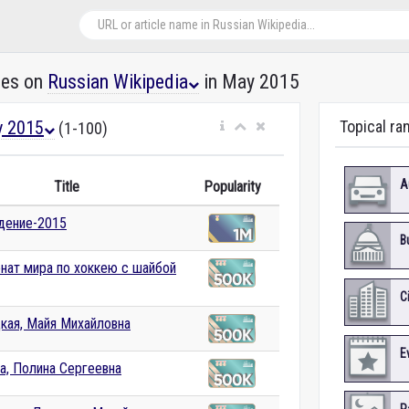
les on
Russian Wikipedia
in May 2015
 2015
Topical ra
(1-100)
A
Title
Popularity
дение-2015
B
нат мира по хоккею с шайбой
C
кая, Майя Михайловна
E
на, Полина Сергеевна