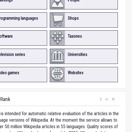
aintings
People
rogramming languages
Shops
oftware
Taxones
elevision series
Universities
ideo games
Websites
iRank
is intended for automatic relative evaluation of the articles in the
uage versions of Wikipedia. At the moment the service allows to
 50 million Wikipedia articles in 55 languages. Quality scores of