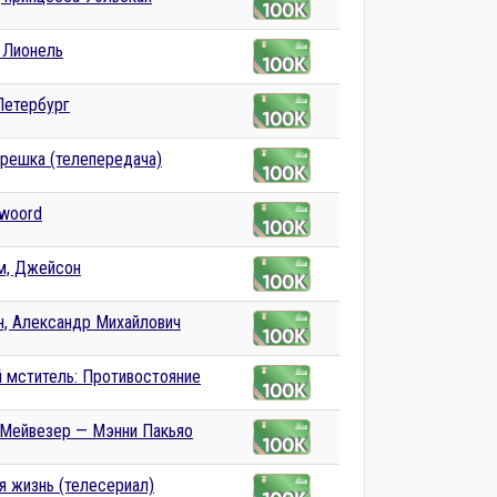
 Лионель
Петербург
 решка (телепередача)
twoord
м, Джейсон
н, Александр Михайлович
 мститель: Противостояние
Мейвезер — Мэнни Пакьяо
я жизнь (телесериал)