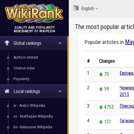
English
The most popular artic
QUALITY AND POPULARITY
ASSESSMENT OF WIKIPEDIA
WikiRank
May
Popular articles in
Global rankings
Authors interest
#
Changes
Citation index
1
Еврови
75
Popularity
2
Чемпио
59
Local rankings
2015
ar - Arabic Wikipedia
3
Плисец
4753
az - Azerbaijani Wikipedia
4
Гагари
151
be - Belarusian Wikipedia