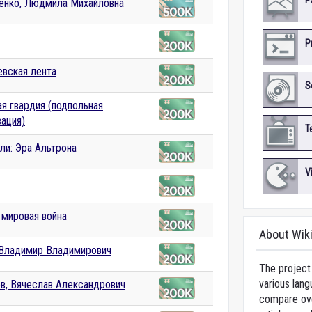
P
енко, Людмила Михайловна
P
евская лента
S
я гвардия (подпольная
зация)
T
ли: Эра Альтрона
V
 мировая война
About Wik
 Владимир Владимирович
The project 
various lang
в, Вячеслав Александрович
compare over