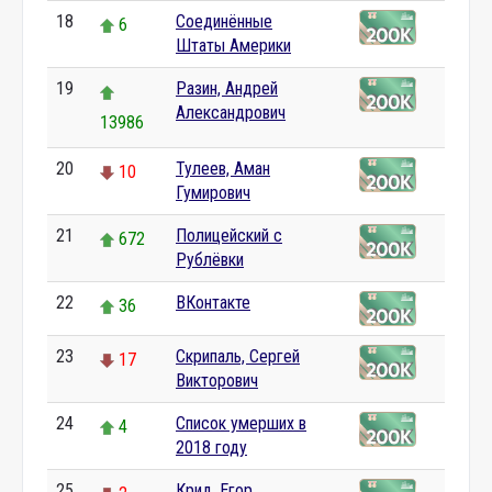
18
Соединённые
6
Штаты Америки
19
Разин, Андрей
Александрович
13986
20
Тулеев, Аман
10
Гумирович
21
Полицейский с
672
Рублёвки
22
ВКонтакте
36
23
Скрипаль, Сергей
17
Викторович
24
Список умерших в
4
2018 году
25
Крид, Егор