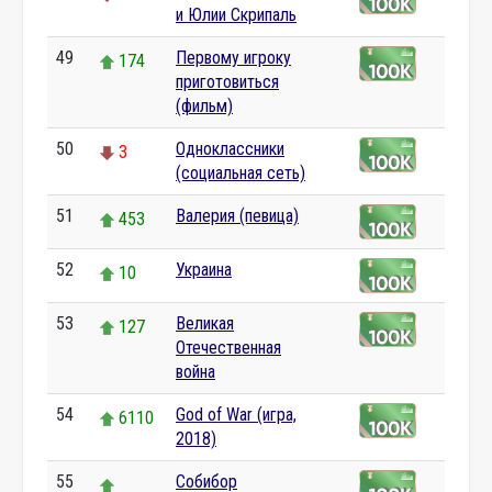
и Юлии Скрипаль
49
Первому игроку
174
приготовиться
(фильм)
50
Одноклассники
3
(социальная сеть)
51
Валерия (певица)
453
52
Украина
10
53
Великая
127
Отечественная
война
54
God of War (игра,
6110
2018)
55
Собибор