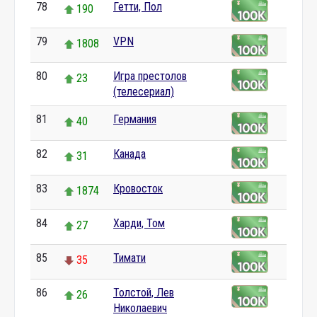
78
Гетти, Пол
190
79
VPN
1808
80
Игра престолов
23
(телесериал)
81
Германия
40
82
Канада
31
83
Кровосток
1874
84
Харди, Том
27
85
Тимати
35
86
Толстой, Лев
26
Николаевич