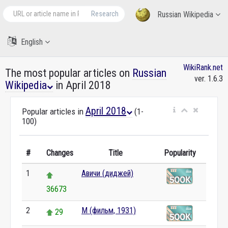
Research
Russian Wikipedia
English
WikiRank.net
The most popular articles on
Russian
ver. 1.6.3
Wikipedia
in April 2018
April 2018
Popular articles in
(1-
100)
#
Changes
Title
Popularity
1
Авичи (диджей)
36673
2
М (фильм, 1931)
29