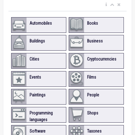
Automobiles
Books
Buildings
Business
Cities
Cryptocurrencies
Events
Films
Paintings
People
Programming
Shops
languages
Software
Taxones