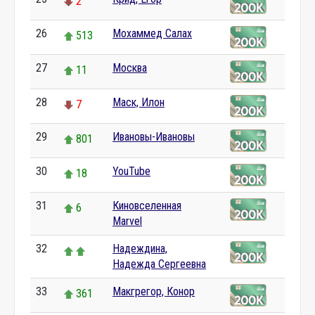
2
26
Мохаммед Салах
513
27
Москва
11
28
Маск, Илон
7
29
Ивановы-Ивановы
801
30
YouTube
18
31
Киновселенная
6
Marvel
32
Надеждина,
Надежда Сергеевна
33
Макгрегор, Конор
361