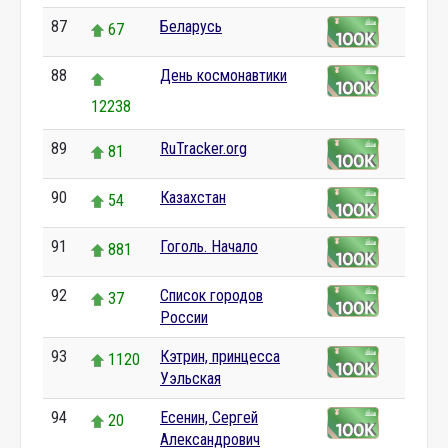
87
Беларусь
67
88
День космонавтики
12238
89
RuTracker.org
81
90
Казахстан
54
91
Гоголь. Начало
881
92
Список городов
37
России
93
Кэтрин, принцесса
1120
Уэльская
94
Есенин, Сергей
20
Александрович