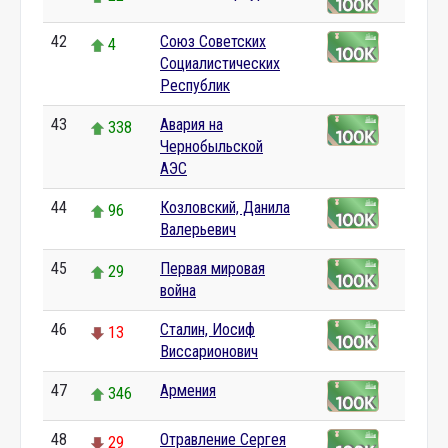
42
Союз Советских
4
Социалистических
Республик
43
Авария на
338
Чернобыльской
АЭС
44
Козловский, Данила
96
Валерьевич
45
Первая мировая
29
война
46
Сталин, Иосиф
13
Виссарионович
47
Армения
346
48
Отравление Сергея
29