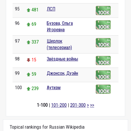
95
ЛСП
481
96
Бузова, Ольга
69
Игоревна
97
Шерлок
337
(телесериал)
98
Звёздные войны
15
99
Джонсон, Дуэйн
59
100
Аутизм
239
1-100
|
101-200
|
201-300
>
>>
Topical rankings for Russian Wikipedia