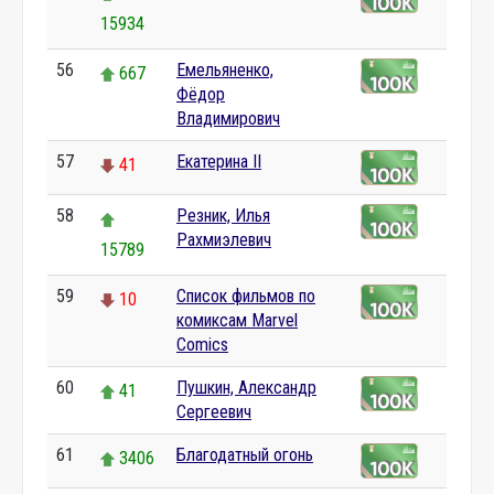
15934
56
Емельяненко,
667
Фёдор
Владимирович
57
Екатерина II
41
58
Резник, Илья
Рахмиэлевич
15789
59
Список фильмов по
10
комиксам Marvel
Comics
60
Пушкин, Александр
41
Сергеевич
61
Благодатный огонь
3406