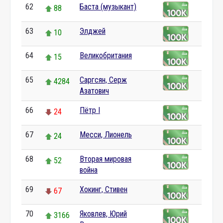
62
Баста (музыкант)
88
63
Элджей
10
64
Великобритания
15
65
Саргсян, Серж
4284
Азатович
66
Пётр I
24
67
Месси, Лионель
24
68
Вторая мировая
52
война
69
Хокинг, Стивен
67
70
Яковлев, Юрий
3166