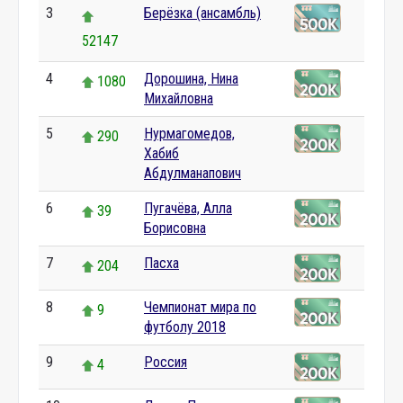
3
Берёзка (ансамбль)
52147
4
Дорошина, Нина
1080
Михайловна
5
Нурмагомедов,
290
Хабиб
Абдулманапович
6
Пугачёва, Алла
39
Борисовна
7
Пасха
204
8
Чемпионат мира по
9
футболу 2018
9
Россия
4