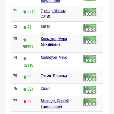
Васильевич
71
Тренер (фильм,
2216
2018)
72
Китай
26
73
Кольцова, Мира
Михайловна
98997
74
Холлоуэй, Макс
12118
75
Трамп, Дональд
59
76
Сирия
821
77
Мавроди, Сергей
66
Пантелеевич