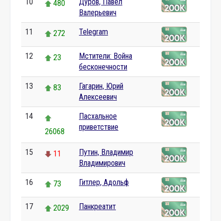
10
Дуров, Павел
480
Валерьевич
11
Telegram
272
12
Мстители: Война
23
бесконечности
13
Гагарин, Юрий
83
Алексеевич
14
Пасхальное
приветствие
26068
15
Путин, Владимир
11
Владимирович
16
Гитлер, Адольф
73
17
Панкреатит
2029