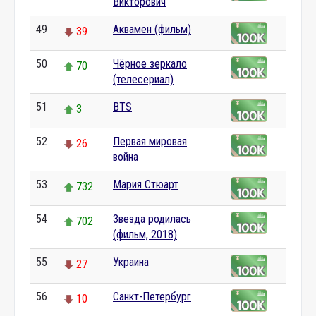
Викторович
49
Аквамен (фильм)
39
50
Чёрное зеркало
70
(телесериал)
51
BTS
3
52
Первая мировая
26
война
53
Мария Стюарт
732
54
Звезда родилась
702
(фильм, 2018)
55
Украина
27
56
Санкт-Петербург
10