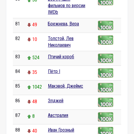
фильмов по версии
IMDb
81
Брежнева, Вера
49
82
Толстой, Лев
10
Николаевич
83
Птичий короб
524
84
Пётр I
35
85
Макэвой, Джеймс
1042
86
Элджей
48
87
Австралия
8
88
Иван Грозный
40