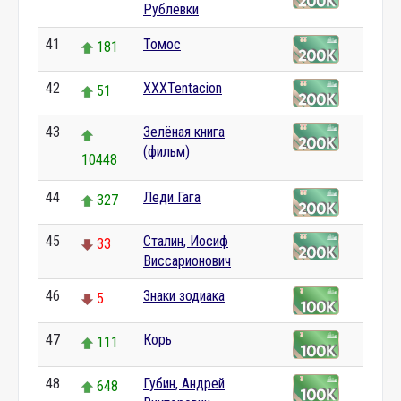
Рублёвки
41
Томос
181
42
XXXTentacion
51
43
Зелёная книга
(фильм)
10448
44
Леди Гага
327
45
Сталин, Иосиф
33
Виссарионович
46
Знаки зодиака
5
47
Корь
111
48
Губин, Андрей
648