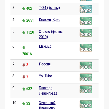
3
Т-34 (фильм)
402
4
Кельми, Крис
2651
5
Стекло (фильм,
1328
2019)
6
Махмуд II
20616
7
Россия
3
8
YouTube
7
9
Блокада
632
Ленинграда
10
Зеленский,
33
Владимир