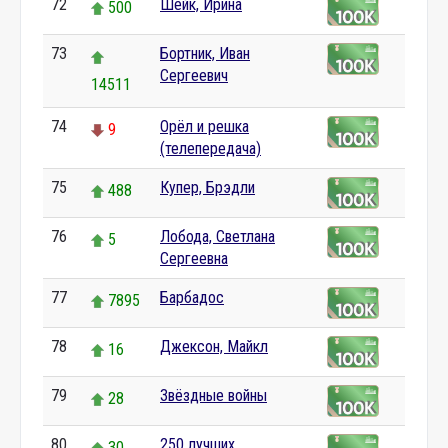
72
Шейк, Ирина
500
73
Бортник, Иван
Сергеевич
14511
74
Орёл и решка
9
(телепередача)
75
Купер, Брэдли
488
76
Лобода, Светлана
5
Сергеевна
77
Барбадос
7895
78
Джексон, Майкл
16
79
Звёздные войны
28
80
250 лучших
30