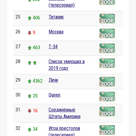
(телесериал)
25
Титаник
406
26
Москва
9
27
Т-34
463
28
Список умерших в
2019 году
29
Личи
4362
30
Queen
20
31
Соединённые
16
Штаты Америки
32
Игра престолов
34
(телесериал)