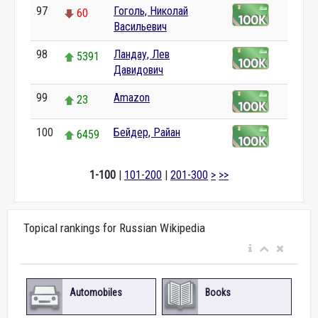
97
Гоголь, Николай
60
Васильевич
98
Ландау, Лев
5391
Давидович
99
Amazon
23
100
Бейдер, Райан
6459
1-100
|
101-200
|
201-300
>
>>
Topical rankings for Russian Wikipedia
Automobiles
Books