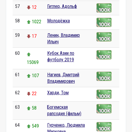
57
Гитлер, Адольф
12
58
Молодёжка
1022
59
Ленин, Владимир
17
Ильич
60
Кубок Азии по
футболу 2019
15069
61
Нагиев, Дмитрий
107
Владимирович
62
Харди, Том
22
63
Богемская
58
рапсодия (фильм)
64
Гурченко, Людмила
549
Марковна