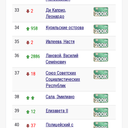
33
Ди Каприо,
2
Леонардо
34
Курильские острова
958
35
Ивлеева, Настя
2
36
Лановой, Василий
2886
Семёнович
37
Союз Советских
18
Социалистических
Республик
38
Сала, Эмилиано
39
Елизавета II
12
40
Полицейский с
37