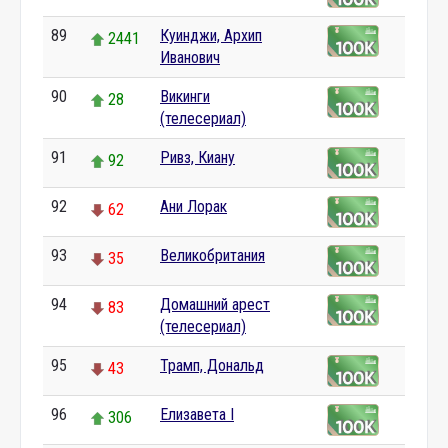
89
Куинджи, Архип
2441
Иванович
90
Викинги
28
(телесериал)
91
Ривз, Киану
92
92
Ани Лорак
62
93
Великобритания
35
94
Домашний арест
83
(телесериал)
95
Трамп, Дональд
43
96
Елизавета I
306