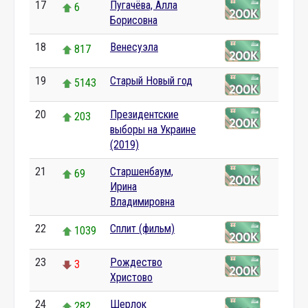
17
Пугачёва, Алла
6
Борисовна
18
Венесуэла
817
19
Старый Новый год
5143
20
Президентские
203
выборы на Украине
(2019)
21
Старшенбаум,
69
Ирина
Владимировна
22
Сплит (фильм)
1039
23
Рождество
3
Христово
24
Шерлок
282