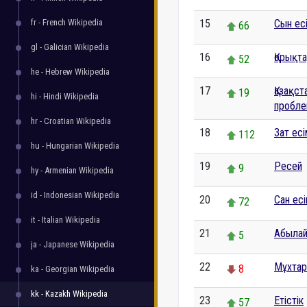
fr - French Wikipedia
15
Сын ес
66
gl - Galician Wikipedia
16
Қорықт
52
he - Hebrew Wikipedia
17
Қазақс
19
hi - Hindi Wikipedia
пробл
hr - Croatian Wikipedia
18
Зат ес
112
hu - Hungarian Wikipedia
19
Ресей
9
hy - Armenian Wikipedia
id - Indonesian Wikipedia
20
Сан ес
72
it - Italian Wikipedia
21
Абылай
5
ja - Japanese Wikipedia
22
Мұхтар
8
ka - Georgian Wikipedia
kk - Kazakh Wikipedia
23
Етістік
57