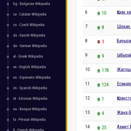
bg - Bulgarian Wikipedia
6
Қазақ х
10
ca - Catalan Wikipedia
cs - Czech Wikipedia
7
Шоқан
8
da - Danish Wikipedia
8
Бауыр
3
de - German Wikipedia
9
Ыбырай
9
el - Greek Wikipedia
en - English Wikipedia
10
Жасуш
178
eo - Esperanto Wikipedia
11
Есімдік
124
es - Spanish Wikipedia
12
Қазақс
et - Estonian Wikipedia
1
eu - Basque Wikipedia
13
Жаңа б
4
fa - Persian Wikipedia
14
Ахмет 
25
fi - Finnish Wikipedia