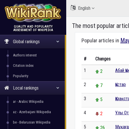
English
The most popular artic
QUALITY AND POPULARITY
ASSESSMENT OF WIKIPEDIA
WikiRank
May
Popular articles in
Global rankings
Authors interest
#
Changes
Citation index
1
Абай Қ
2
Popularity
2
Құстар
7
Local rankings
3
Қазақст
5
ar - Arabic Wikipedia
az - Azerbaijani Wikipedia
4
Ұлы От
2
be - Belarusian Wikipedia
5
Мұқаға
26