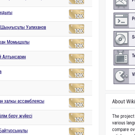
P
андығы
P
 Шыңғысұлы Уәлиханов
S
жан Момышұлы
T
 Алтынсарин
а
V
тан халқы ассамблеясы
About Wik
ілім беру жүйесі
The project 
various lang
compare over
Байтұрсынұлы