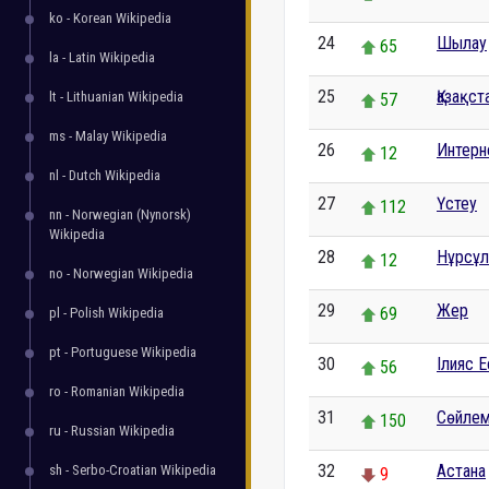
ko - Korean Wikipedia
24
Шылау
65
la - Latin Wikipedia
25
Қазақст
lt - Lithuanian Wikipedia
57
ms - Malay Wikipedia
26
Интерн
12
nl - Dutch Wikipedia
27
Үстеу
112
nn - Norwegian (Nynorsk)
Wikipedia
28
Нұрсұл
12
no - Norwegian Wikipedia
29
Жер
69
pl - Polish Wikipedia
pt - Portuguese Wikipedia
30
Ілияс 
56
ro - Romanian Wikipedia
31
Сөйлем
150
ru - Russian Wikipedia
32
Астана
sh - Serbo-Croatian Wikipedia
9