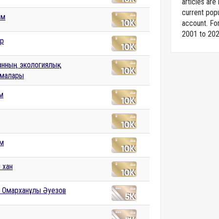
articles ar
current popu
ім
account. For
2001 to 202
ар
танның экологиялық
емалары
ім
ім
 хан
 Омарханұлы Әуезов