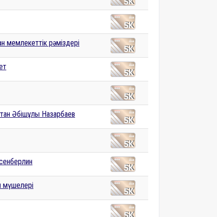
ан мемлекеттік рәміздері
ет
тан Әбішұлы Назарбаев
Есенберлин
 мүшелері