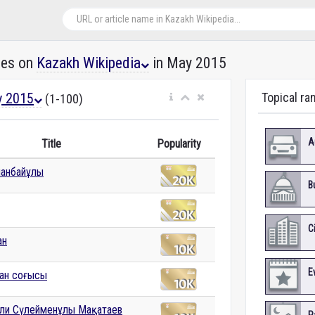
les on
Kazakh Wikipedia
in May 2015
 2015
Topical ra
(1-100)
A
Title
Popularity
ұнанбайұлы
B
C
ан
E
ан соғысы
ли Сүлейменұлы Мақатаев