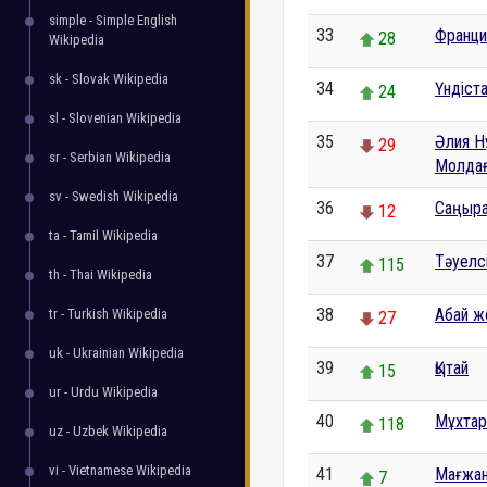
simple - Simple English
33
Франци
28
Wikipedia
sk - Slovak Wikipedia
34
Үндіст
24
sl - Slovenian Wikipedia
35
Әлия 
29
sr - Serbian Wikipedia
Молдағ
sv - Swedish Wikipedia
36
Саңыра
12
ta - Tamil Wikipedia
37
Тәуелс
115
th - Thai Wikipedia
38
Абай ж
tr - Turkish Wikipedia
27
uk - Ukrainian Wikipedia
39
Қытай
15
ur - Urdu Wikipedia
40
Мұхтар
118
uz - Uzbek Wikipedia
vi - Vietnamese Wikipedia
41
Мағжан
7