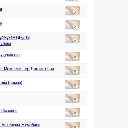
я
ан
Нұрмұхамедқызы
ұлова
уқұлақтар
із Мемлекеттер Достастығы
олы (роман)
 Шаханов
 Бекенұлы Жұмабаев