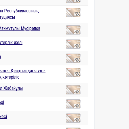
тан Республикасының
туциясы
Махмұтұлы Мүсірепов
терлік желі
ы
ылғы Қазақстандағы ұлт-
 көтеріліс
л Жабайұлы
ері
кесі