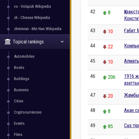
vo - Volapük Wikipedia
42
Қазақс
8
zh - Chinese Wikipedia
Консти
zhminnan - Min Nan Wikipedia
43
Ғабит 
10
Topical rankings
44
Компью
22
Automobiles
45
Алмат
10
Books
46
1916 ж
206
Buildings
азаттық
Business
47
Жамбы
20
Cities
48
Ақан с
8
Cryptocurrencies
Events
49
Сөз тір
85
Films