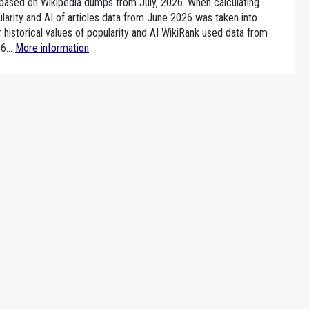
e based on Wikipedia dumps from July, 2026. When calculating
larity and AI of articles data from June 2026 was taken into
 historical values of popularity and AI WikiRank used data from
6...
More information