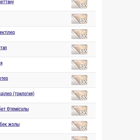
еттану
ектілер
ітап
я
ютер
ділер (трилогия)
ет Өтемісұлы
бек жолы