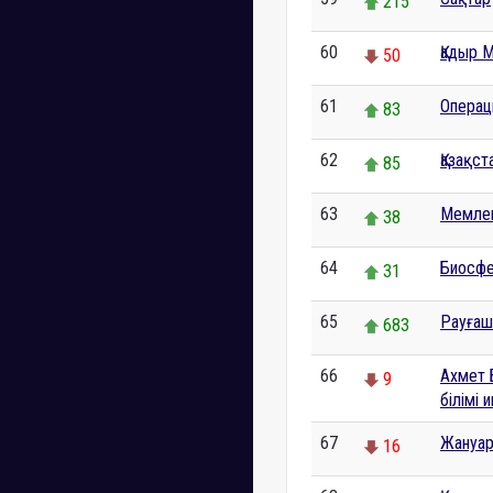
215
60
Қадыр 
50
61
Операц
83
62
Қазақс
85
63
Мемле
38
64
Биосф
31
65
Рауғаш
683
66
Ахмет 
9
білімі 
67
Жануар
16