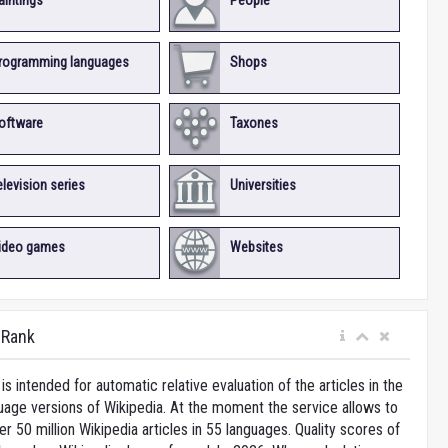
aintings
People
rogramming languages
Shops
oftware
Taxones
elevision series
Universities
ideo games
Websites
iRank
is intended for automatic relative evaluation of the articles in the
uage versions of Wikipedia. At the moment the service allows to
 50 million Wikipedia articles in 55 languages. Quality scores of