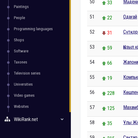
50
Мәдени
33
Paintings
51
Одағай
22
People
Programming languages
52
Сүтқор
31
Shops
53
Қызыл к
59
Software
54
Жапони
Taxones
66
Television series
55
Компь
19
Universities
56
Көшпен
228
Video games
Websites
57
Махамб
125
WikiRank.net
58
Ұлы Жі
35
59
Сақтар