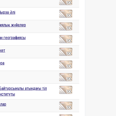
Мырза Әлі
иялық жүйелер
тан географиясы
кет
ера
Байтұрсынұлы атындағы тіл
институты
лар