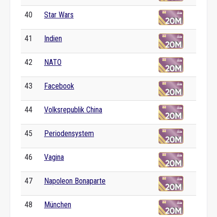
40
Star Wars
41
Indien
42
NATO
43
Facebook
44
Volksrepublik China
45
Periodensystem
46
Vagina
47
Napoleon Bonaparte
48
München