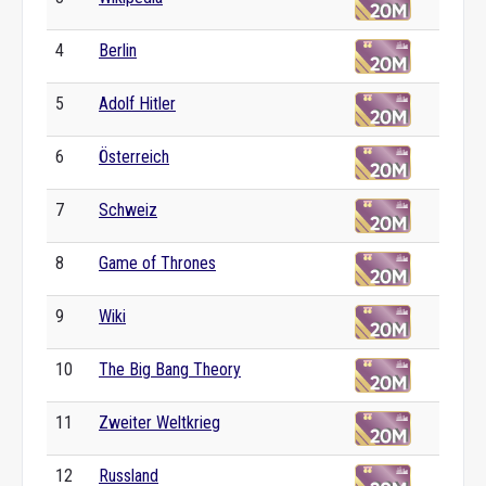
4
Berlin
5
Adolf Hitler
6
Österreich
7
Schweiz
8
Game of Thrones
9
Wiki
10
The Big Bang Theory
11
Zweiter Weltkrieg
12
Russland