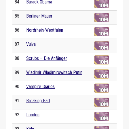
84
Barack Obama
85
Berliner Mauer
86
Nordrhein-Westfalen
87
Vulva
88
Scrubs – Die Anfänger
89
Wladimir Wladimirowitsch Putin
90
Vampire Diaries
91
Breaking Bad
92
London
93
Köln