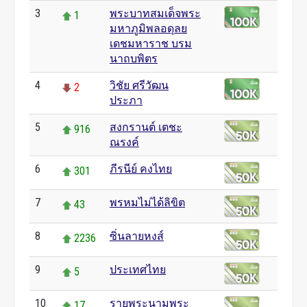
3
พระบาทสมเด็จพระ
1
มหาภูมิพลอดุลย
เดชมหาราช บรม
นาถบพิตร
4
วิชัย ศรีวัฒน
2
ประภา
5
สงกรานต์ เตชะ
916
ณรงค์
6
ภีรนีย์ คงไทย
301
7
พรหมไม่ได้ลิขิต
43
8
ซิ่นลายหงส์
2236
9
ประเทศไทย
5
10
รายพระนามพระ
17