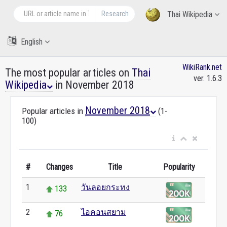
Research
Thai Wikipedia
English
WikiRank.net
The most popular articles on
Thai
ver. 1.6.3
Wikipedia
in November 2018
November 2018
Popular articles in
(1-
100)
#
Changes
Title
Popularity
1
วันลอยกระทง
133
2
ไอคอนสยาม
76