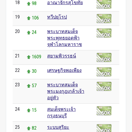
18
อาณาจักรสุโขทัย
98
19
ทวีปยุโรป
106
20
พระบาทสมเด็จ
24
พระพุทธยอดฟ้า
จุฬาโลกมหาราช
21
สยามพิวรรธน์
1609
22
เศรษฐกิจพอเพียง
30
23
พระบาทสมเด็จ
57
พระมงกุฎเกล้าเจ้า
อยู่หัว
24
สมเด็จพระเจ้า
15
กรุงธนบุรี
25
ระบบสุริยะ
82