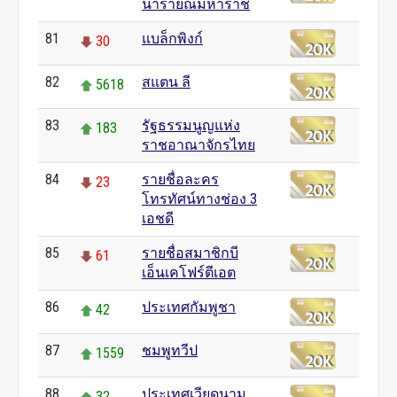
นารายณ์มหาราช
81
แบล็กพิงก์
30
82
สแตน ลี
5618
83
รัฐธรรมนูญแห่ง
183
ราชอาณาจักรไทย
84
รายชื่อละคร
23
โทรทัศน์ทางช่อง 3
เอชดี
85
รายชื่อสมาชิกบี
61
เอ็นเคโฟร์ตีเอต
86
ประเทศกัมพูชา
42
87
ชมพูทวีป
1559
88
ประเทศเวียดนาม
32