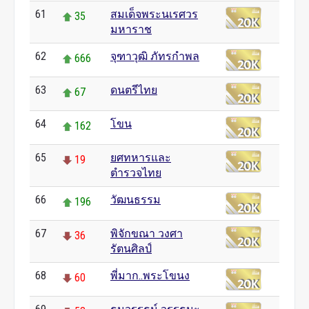
61
สมเด็จพระนเรศวร
35
มหาราช
62
จุฑาวุฒิ ภัทรกำพล
666
63
ดนตรีไทย
67
64
โขน
162
65
ยศทหารและ
19
ตำรวจไทย
66
วัฒนธรรม
196
67
พิจักขณา วงศา
36
รัตนศิลป์
68
พี่มาก..พระโขนง
60