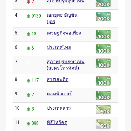
3
สุภาพบุรุษจุฑาเทพ
2
4
เอกยุทธ อัญชัน
9139
บุตร
5
เศรษฐกิจพอเพียง
13
6
ประเทศไทย
6
7
สุภาพบุรุษจุฑาเทพ
0
(ละครโทรทัศน์)
8
สารเสพติด
117
9
คอมพิวเตอร์
7
10
ประเทศลาว
3
11
พิธีไหว้ครู
398