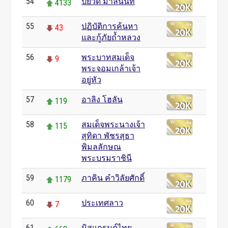
54
ปิยวดี มาลีนนท์
4133
55
ปฏิบัติการค้นหา
43
และกู้ภัยถ้ำหลวง
56
พระบาทสมเด็จ
9
พระจอมเกล้าเจ้า
อยู่หัว
57
อาลิง โฮลัน
119
58
สมเด็จพระนางเจ้า
115
สุทิดา พัชรสุธา
พิมลลักษณ
พระบรมราชินี
59
ภาคิน คำวิลัยศักดิ์
1179
60
ประเทศลาว
7
61
มิสแกรนด์ไทย