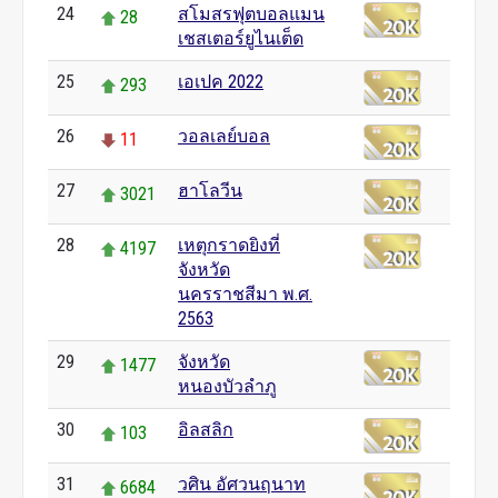
24
สโมสรฟุตบอลแมน
28
เชสเตอร์ยูไนเต็ด
25
เอเปค 2022
293
26
วอลเลย์บอล
11
27
ฮาโลวีน
3021
28
เหตุกราดยิงที่
4197
จังหวัด
นครราชสีมา พ.ศ.
2563
29
จังหวัด
1477
หนองบัวลำภู
30
อิลสลิก
103
31
วศิน อัศวนฤนาท
6684