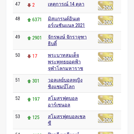
47
เหตุการณ์ 14 ตุลา
2
48
มิสแกรนด์อินเต
6371
อร์เนชันแนล 2021
49
จักรพงษ์ จักราจุฑา
2901
ธิบดิ์
50
พระบาทสมเด็จ
17
พระพุทธยอดฟ้า
จุฬาโลกมหาราช
51
วอลเลย์บอลหญิง
301
ชิงแชมป์โลก
52
สโมสรฟุตบอล
197
อาร์เซนอล
53
สโมสรฟุตบอลเชล
125
ซี