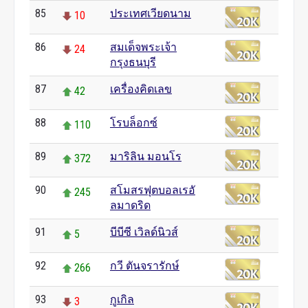
85
ประเทศเวียดนาม
10
86
สมเด็จพระเจ้า
24
กรุงธนบุรี
87
เครื่องคิดเลข
42
88
โรบล็อกซ์
110
89
มาริลิน มอนโร
372
90
สโมสรฟุตบอลเรอั
245
ลมาดริด
91
บีบีซี เวิลด์นิวส์
5
92
กวี ตันจรารักษ์
266
93
กูเกิล
3