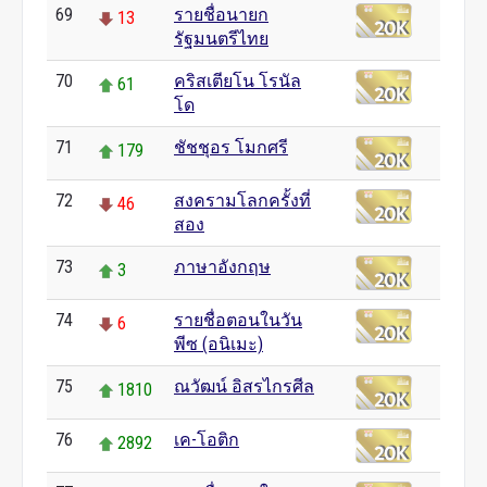
69
รายชื่อนายก
13
รัฐมนตรีไทย
70
คริสเตียโน โรนัล
61
โด
71
ชัชชุอร โมกศรี
179
72
สงครามโลกครั้งที่
46
สอง
73
ภาษาอังกฤษ
3
74
รายชื่อตอนในวัน
6
พีซ (อนิเมะ)
75
ณวัฒน์ อิสรไกรศีล
1810
76
เค-โอติก
2892