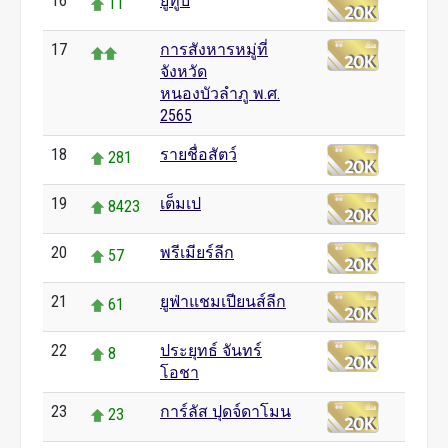
16
ยูทูบ
11
17
การสังหารหมู่ที่
จังหวัด
หนองบัวลำภู พ.ศ.
2565
18
รายชื่อสัตว์
281
19
เต็มเป
8423
20
พรีเมียร์ลีก
57
21
ยูฟ่าแชมเปียนส์ลีก
61
22
ประยุทธ์ จันทร์
8
โอชา
23
การ์ลัส ปุดจ์ดาโมน
23