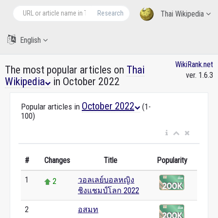
Research
Thai Wikipedia
English
WikiRank.net
The most popular articles on
Thai
ver. 1.6.3
Wikipedia
in October 2022
October 2022
Popular articles in
(1-
100)
#
Changes
Title
Popularity
1
วอลเลย์บอลหญิง
2
ชิงแชมป์โลก 2022
2
อสมท
0