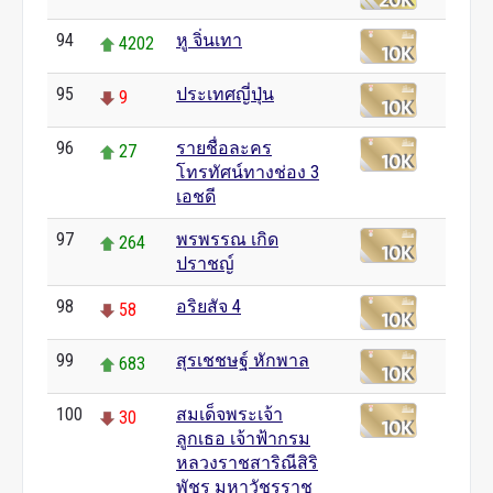
94
หู จิ่นเทา
4202
95
ประเทศญี่ปุ่น
9
96
รายชื่อละคร
27
โทรทัศน์ทางช่อง 3
เอชดี
97
พรพรรณ เกิด
264
ปราชญ์
98
อริยสัจ 4
58
99
สุรเชชษฐ์ หักพาล
683
100
สมเด็จพระเจ้า
30
ลูกเธอ เจ้าฟ้ากรม
หลวงราชสาริณีสิริ
พัชร มหาวัชรราช