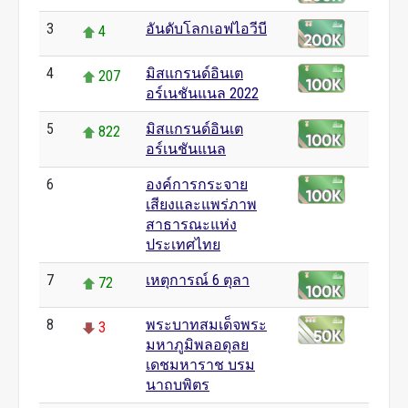
3
อันดับโลกเอฟไอวีบี
4
4
มิสแกรนด์อินเต
207
อร์เนชันแนล 2022
5
มิสแกรนด์อินเต
822
อร์เนชันแนล
6
องค์การกระจาย
0
เสียงและแพร่ภาพ
สาธารณะแห่ง
ประเทศไทย
7
เหตุการณ์ 6 ตุลา
72
8
พระบาทสมเด็จพระ
3
มหาภูมิพลอดุลย
เดชมหาราช บรม
นาถบพิตร