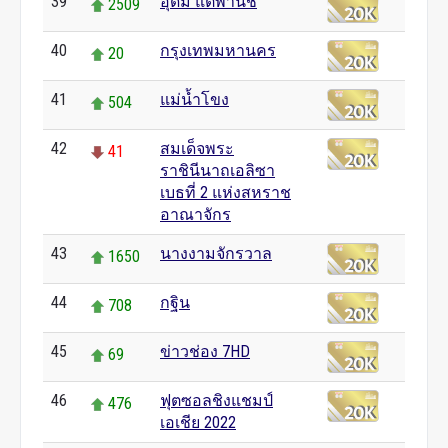
39
อุดม แต้พานิช
2509
40
กรุงเทพมหานคร
20
41
แม่น้ำโขง
504
42
สมเด็จพระ
41
ราชินีนาถเอลิซา
เบธที่ 2 แห่งสหราช
อาณาจักร
43
นางงามจักรวาล
1650
44
กฐิน
708
45
ข่าวช่อง 7HD
69
46
ฟุตซอลชิงแชมป์
476
เอเชีย 2022