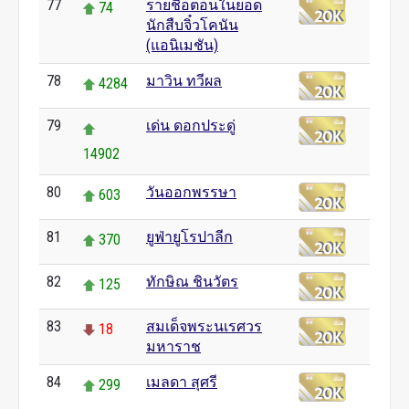
77
รายชื่อตอนในยอด
74
นักสืบจิ๋วโคนัน
(แอนิเมชัน)
78
มาวิน ทวีผล
4284
79
เด่น ดอกประดู่
14902
80
วันออกพรรษา
603
81
ยูฟ่ายูโรปาลีก
370
82
ทักษิณ ชินวัตร
125
83
สมเด็จพระนเรศวร
18
มหาราช
84
เมลดา สุศรี
299