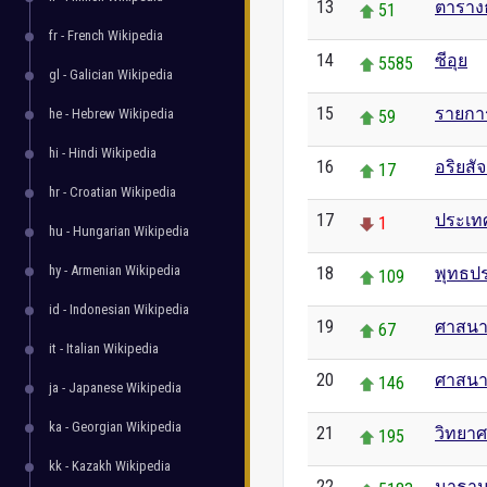
13
ตาราง
51
fr - French Wikipedia
14
ซีอุย
5585
gl - Galician Wikipedia
15
รายการ
he - Hebrew Wikipedia
59
hi - Hindi Wikipedia
16
อริยสัจ
17
hr - Croatian Wikipedia
17
ประเท
1
hu - Hungarian Wikipedia
hy - Armenian Wikipedia
18
พุทธปร
109
id - Indonesian Wikipedia
19
ศาสนา
67
it - Italian Wikipedia
20
ศาสนา
146
ja - Japanese Wikipedia
ka - Georgian Wikipedia
21
วิทยาศ
195
kk - Kazakh Wikipedia
22
นาธาน