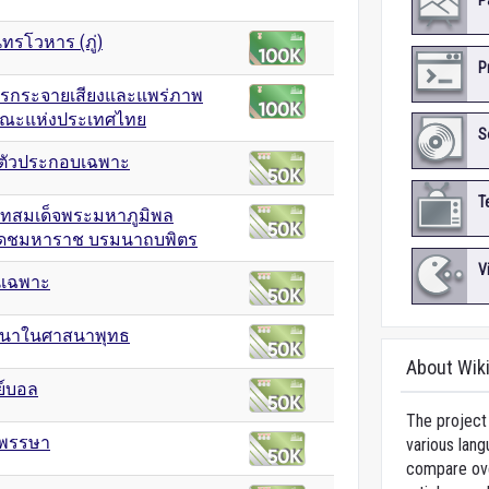
P
ทรโวหาร (ภู่)
P
ารกระจายเสียงและแพร่ภาพ
ณะแห่งประเทศไทย
S
ตัวประกอบเฉพาะ
T
ทสมเด็จพระมหาภูมิพล
เดชมหาราช บรมนาถบพิตร
V
เฉพาะ
ยนาในศาสนาพุทธ
About Wik
ย์บอล
The project 
าพรรษา
various lang
compare over