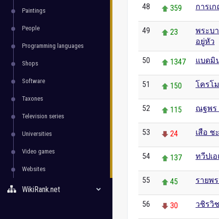
48
การเก
359
Paintings
People
49
พระบาท
23
อยู่หัว
Programming languages
50
แบดมิ
1347
Shops
Software
51
โครโ
150
Taxones
52
ณฐพร เ
115
Television series
53
เสือ ชะ
24
Universities
Video games
54
ทวีปเอ
137
Websites
55
รายพร
45
WikiRank.net
56
วชิรวิช
30