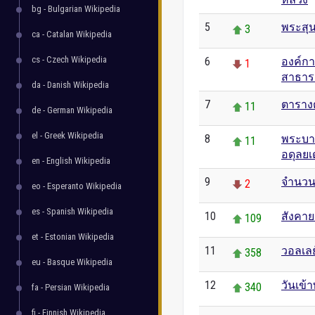
bg - Bulgarian Wikipedia
5
พระสุน
3
ca - Catalan Wikipedia
cs - Czech Wikipedia
6
องค์ก
1
สาธาร
da - Danish Wikipedia
7
ตาราง
11
de - German Wikipedia
el - Greek Wikipedia
8
พระบา
11
อดุลย
en - English Wikipedia
9
จำนวน
2
eo - Esperanto Wikipedia
es - Spanish Wikipedia
10
สังคา
109
et - Estonian Wikipedia
11
วอลเล
358
eu - Basque Wikipedia
12
วันเข้
340
fa - Persian Wikipedia
fi - Finnish Wikipedia