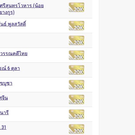
ศรีสุนทรโวหาร (น้อย
างกูร)
ธ์ พูลสวัสดิ์
่อวรรณคดีไทย
รณ์ 6 ตุลา
าขบูชา
ศจีน
รนารี
น 31