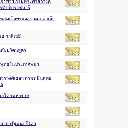
เจ้าฟ้าฯ กรมพระศรีสวางค
รขัตติยราชนารี
สมเด็จพระจุลจอมเกล้าเจ้า
โอ กาลิเลอี
กกัปปวัตนสูตร
พุทธในประเทศพม่า
าวรวงศ์เธอฯ กรมหมื่นสุทธ
าถ
้าอโศกมหาราช
ช
อนายกรัฐมนตรีไทย