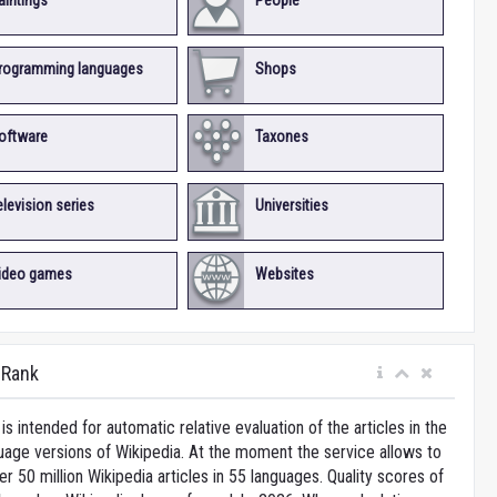
aintings
People
rogramming languages
Shops
oftware
Taxones
elevision series
Universities
ideo games
Websites
iRank
is intended for automatic relative evaluation of the articles in the
uage versions of Wikipedia. At the moment the service allows to
 50 million Wikipedia articles in 55 languages. Quality scores of