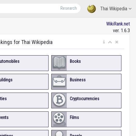
Research
Thai Wikipedia
WikiRank.net
ver. 1.6.3
nkings for Thai Wikipedia
utomobiles
Books
uildings
Business
ities
Cryptocurrencies
vents
Films