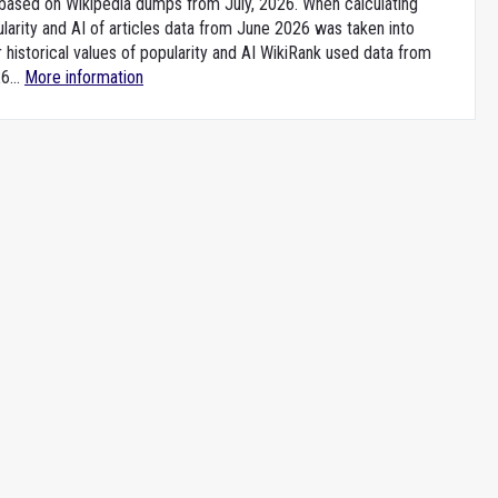
e based on Wikipedia dumps from July, 2026. When calculating
larity and AI of articles data from June 2026 was taken into
 historical values of popularity and AI WikiRank used data from
6...
More information