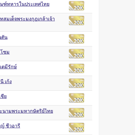
ณฑ์ทหารในประเทศไทย
สมเด็จพระมงกุฎเกล้าเจ้า
นตัน
มโซม
ตมีรักษ์
นี เก้ง
เชีย
ะนามพระมหากษัตริย์ไทย
ญ์ ชีวอารี