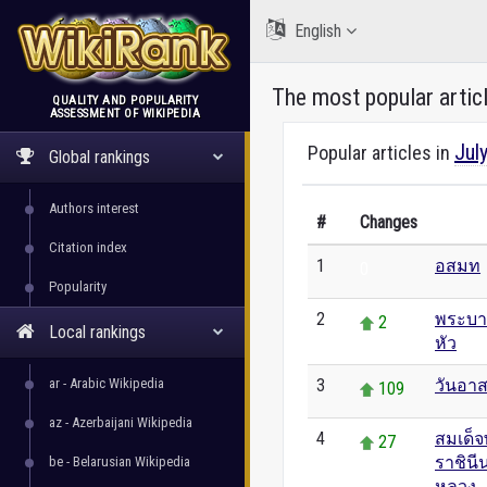
English
The most popular artic
QUALITY AND POPULARITY
ASSESSMENT OF WIKIPEDIA
WikiRank
Jul
Popular articles in
Global rankings
Authors interest
#
Changes
Citation index
1
อสมท
0
Popularity
2
พระบาท
2
Local rankings
หัว
ar - Arabic Wikipedia
3
วันอา
109
az - Azerbaijani Wikipedia
4
สมเด็จ
27
ราชิน
be - Belarusian Wikipedia
หลวง