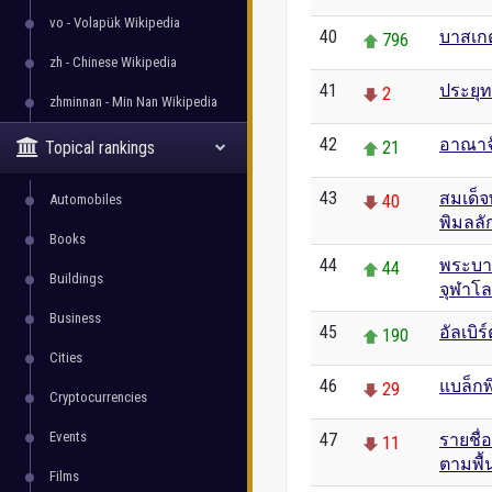
vo - Volapük Wikipedia
40
บาสเก
796
zh - Chinese Wikipedia
41
ประยุท
2
zhminnan - Min Nan Wikipedia
42
อาณาจ
Topical rankings
21
43
สมเด็จ
Automobiles
40
พิมลล
Books
44
พระบา
44
Buildings
จุฬาโ
Business
45
อัลเบิร
190
Cities
46
แบล็กพ
29
Cryptocurrencies
Events
47
รายชื่
11
ตามพื้น
Films