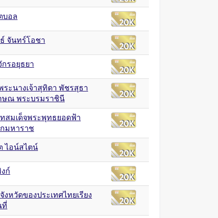
ตบอล
ธ์ จันทร์โอชา
ักรอยุธยา
พระนางเจ้าสุทิดา พัชรสุธา
ักษณ พระบรมราชินี
ทสมเด็จพระพุทธยอดฟ้า
ลกมหาราช
์ต ไอน์สไตน์
ิงก์
อจังหวัดของประเทศไทยเรียง
ที่