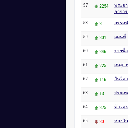
57
พระยา
2254
อาจารย
58
อรรถพัน
8
59
แผนที่
301
60
รายชื
346
61
เหตุกา
225
62
วันวิส
116
63
ประเท
13
64
ท้าวสุ
375
65
ช่องวั
30