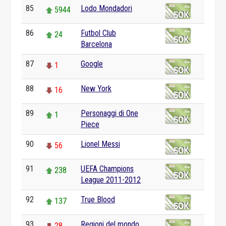
85
Lodo Mondadori
5944
86
Futbol Club
24
Barcelona
87
Google
1
88
New York
16
89
Personaggi di One
1
Piece
90
Lionel Messi
56
91
UEFA Champions
238
League 2011-2012
92
True Blood
137
93
Regioni del mondo
28