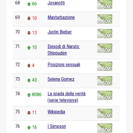
68
Jovanotti
66
69
Masturbazione
10
70
Justin Bieber
13
71
Episodi di Naruto:
10
Shippuden
72
Posizioni sessuali
4
73
Selena Gomez
43
74
La spada della verità
8086
(serie televisiva)
75
Wikipedia
11
76
I Simpson
16