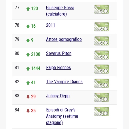
77
Giuseppe Rossi
120
(calciatore)
78
2011
16
79
Attore pornografico
9
80
Severus Piton
2108
81
Ralph Fiennes
1444
82
The Vampire Diaries
41
83
Johnny Depp
29
84
Episodi di Grey's
35
Anatomy (settima
stagione)