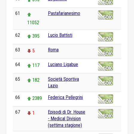
61
Pastafarianesimo
11052
62
Lucio Battisti
395
63
Roma
5
64
Luciano Ligabue
117
65
Società Sportiva
182
Lazio
66
Federica Pellegrini
2389
67
Episodi di Dr. House
1
- Medical Division
(settima stagione)