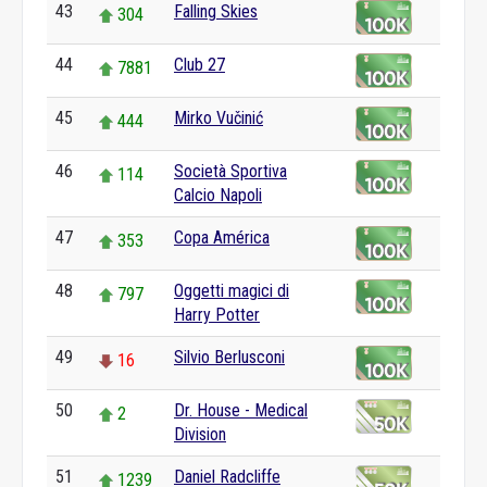
43
Falling Skies
304
44
Club 27
7881
45
Mirko Vučinić
444
46
Società Sportiva
114
Calcio Napoli
47
Copa América
353
48
Oggetti magici di
797
Harry Potter
49
Silvio Berlusconi
16
50
Dr. House - Medical
2
Division
51
Daniel Radcliffe
1239