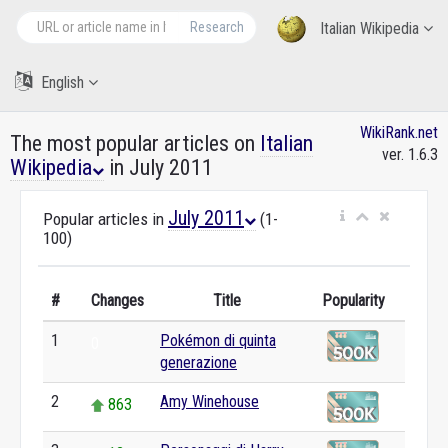
Research
Italian Wikipedia
English
WikiRank.net
The most popular articles on
Italian
ver. 1.6.3
Wikipedia
in July 2011
July 2011
Popular articles in
(1-
100)
#
Changes
Title
Popularity
1
Pokémon di quinta
0
generazione
2
Amy Winehouse
863