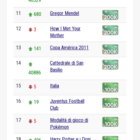
46329
11
Gregor Mendel
680
12
How I Met Your
3
Mother
13
Copa América 2011
141
14
Cattedrale di San
Basilio
40886
15
Italia
5
16
Juventus Football
19
Club
17
Modalità di gioco di
5
Pokémon
18
Harry Potter e i Doni