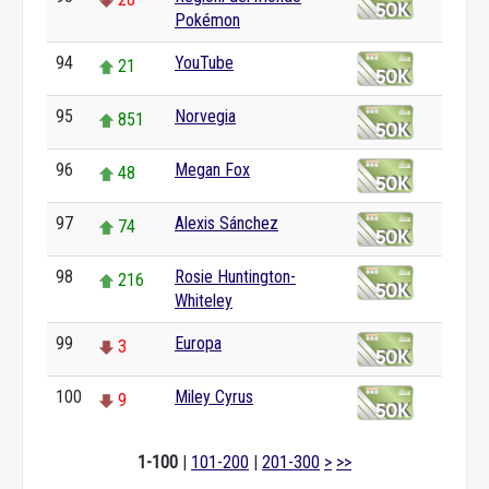
Pokémon
94
YouTube
21
95
Norvegia
851
96
Megan Fox
48
97
Alexis Sánchez
74
98
Rosie Huntington-
216
Whiteley
99
Europa
3
100
Miley Cyrus
9
1-100
|
101-200
|
201-300
>
>>