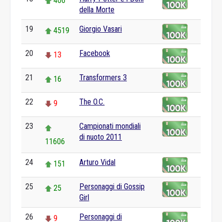
406
della Morte
19
Giorgio Vasari
4519
20
Facebook
13
21
Transformers 3
16
22
The O.C.
9
23
Campionati mondiali
di nuoto 2011
11606
24
Arturo Vidal
151
25
Personaggi di Gossip
25
Girl
26
Personaggi di
9