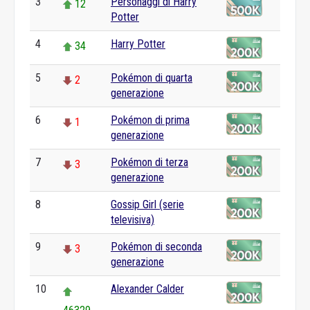
3
Personaggi di Harry
12
Potter
4
Harry Potter
34
5
Pokémon di quarta
2
generazione
6
Pokémon di prima
1
generazione
7
Pokémon di terza
3
generazione
8
Gossip Girl (serie
0
televisiva)
9
Pokémon di seconda
3
generazione
10
Alexander Calder