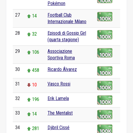
Pokémon
27
Football Club
14
Internazionale Milano
28
Episodi di Gossip Girl
32
(quarta stagione)
29
Associazione
106
Sportiva Roma
30
Ricardo Álvarez
458
31
Vasco Rossi
10
32
Erik Lamela
196
33
The Mentalist
14
34
Djibril Cissé
281