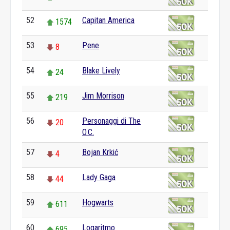
52
Capitan America
1574
53
Pene
8
54
Blake Lively
24
55
Jim Morrison
219
56
Personaggi di The
20
O.C.
57
Bojan Krkić
4
58
Lady Gaga
44
59
Hogwarts
611
60
Logaritmo
695