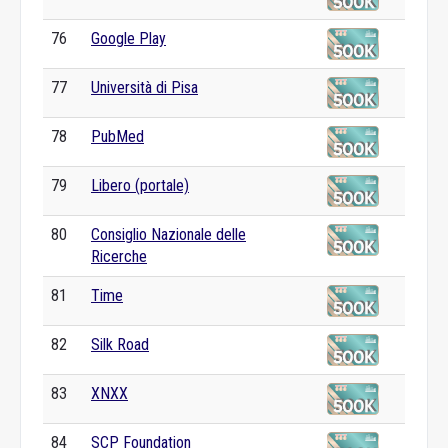
76
Google Play
77
Università di Pisa
78
PubMed
79
Libero (portale)
80
Consiglio Nazionale delle
Ricerche
81
Time
82
Silk Road
83
XNXX
84
SCP Foundation