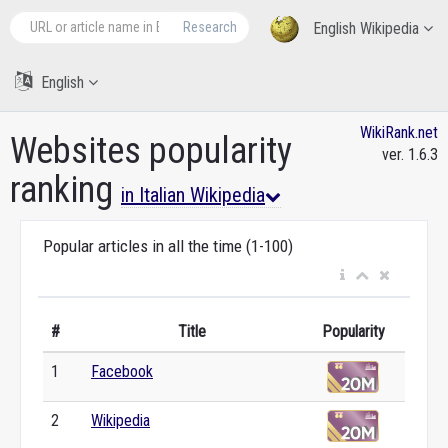
Research
English Wikipedia
English
WikiRank.net
Websites popularity
ver. 1.6.3
ranking
in Italian Wikipedia
Popular articles in all the time (1-100)
#
Title
Popularity
1
Facebook
2
Wikipedia