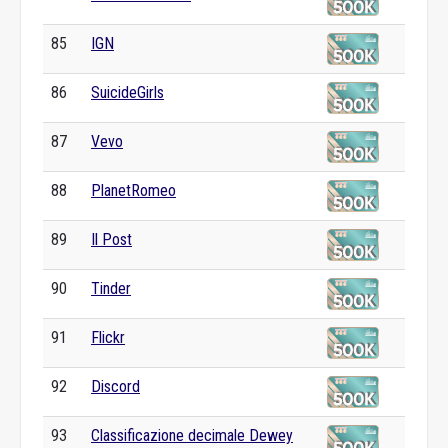
85
IGN
86
SuicideGirls
87
Vevo
88
PlanetRomeo
89
Il Post
90
Tinder
91
Flickr
92
Discord
93
Classificazione decimale Dewey