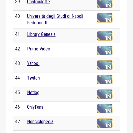
39
Chatroulette
40
Università degli Studi di Napoli
Federico II
41
Library Genesis
42
Prime Video
43
Yahoo!
44
Twitch
45
Netlog
46
OnlyFans
47
Nonciclopedia