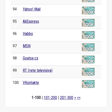
94
Yahoo! Mail
95
AliExpress
96
Habbo
97
MSN
98
Goatse.cx
99
RT (rete televisiva)
100
VKontakte
1-100
|
101-200
|
201-300
>
>>