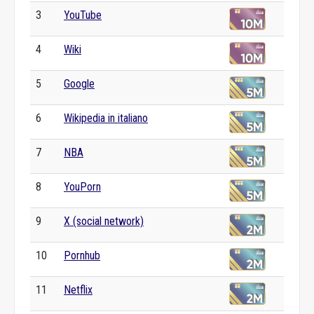
3
YouTube
4
Wiki
5
Google
6
Wikipedia in italiano
7
NBA
8
YouPorn
9
X (social network)
10
Pornhub
11
Netflix