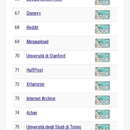
67
Disney+
68
Reddit
69
Megaupload
70
Università di Stanford
71
HuffPost
72
XHamster
73
Internet Archive
74
4chan
75
Università degli Studi di Torino