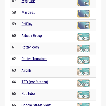
57
Myspace
58
Mai dire...
59
RaiPlay
60
Alibaba Group
61
Rotten.com
62
Rotten Tomatoes
63
Airbnb
64
TED (conferenza)
65
RedTube
66
Google Street View