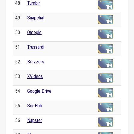
48
Tumblr
49
Snapchat
50
Omegle
51
Trussardi
52
Brazzers
53
XVideos
54
Google Drive
55
Sci-Hub
56
Napster