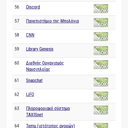
56
Discord
57
Πανεπιστήμιο της Μπολόνια
58
CNN
59
Library Genesis
60
Διεθνής Οργανισμός
Ναυσιπλοΐας
61
Snapchat
62
LiFO
63
Πληροφοριακό σύστημα
TAXISnet
64
Temu (ιστότοπος αγορών)