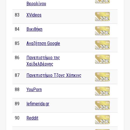
Βερολίνου
83
XVideos
84
Βικιθήκη
85
Αναζήτηση Google
86
Πανεπιστήμιο της
Χαϊδελβέργης
87
Πανεπιστήμιο Τζονς Χόπκινς
88
YouPorn
89
Iefimerida.gr
90
Reddit