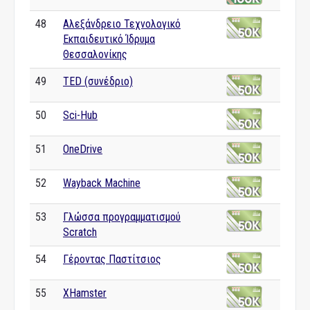
48
Αλεξάνδρειο Τεχνολογικό
Εκπαιδευτικό Ίδρυμα
Θεσσαλονίκης
49
TED (συνέδριο)
50
Sci-Hub
51
OneDrive
52
Wayback Machine
53
Γλώσσα προγραμματισμού
Scratch
54
Γέροντας Παστίτσιος
55
XHamster