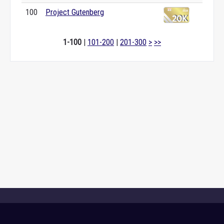
100
Project Gutenberg
1-100
|
101-200
|
201-300
>
>>
🌐
In Wikipedia quality we trust