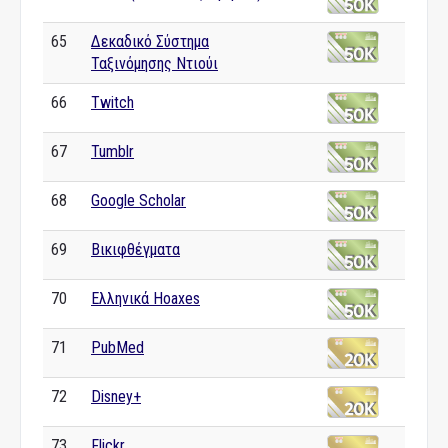
65
Δεκαδικό Σύστημα
Ταξινόμησης Ντιούι
66
Twitch
67
Tumblr
68
Google Scholar
69
Βικιφθέγματα
70
Ελληνικά Hoaxes
71
PubMed
72
Disney+
73
Flickr