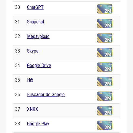
30
ChatGPT
31
Snapchat
32
Megaupload
33
Skype
34
Google Drive
35
Hi5
36
Buscador de Google
37
XNXX
38
Google Play