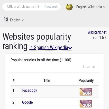
Research
English Wikipedia
English
WikiRank.net
Websites popularity
ver. 1.6.3
ranking
in Spanish Wikipedia
Popular articles in all the time (1-100)
#
Title
Popularity
1
Facebook
2
Google