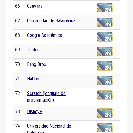
66
Cuevana
67
Universidad de Salamanca
68
Google Académico
69
Tinder
70
Bang Bros
71
Habbo
72
Scratch (lenguaje de
programación)
73
Disney+
74
Universidad Nacional de
Colombia