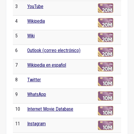
3
YouTube
4
Wikipedia
5
Wiki
6
Outlook (correo electrónico)
7
Wikipedia en español
8
Twitter
9
WhatsApp
10
Internet Movie Database
11
Instagram