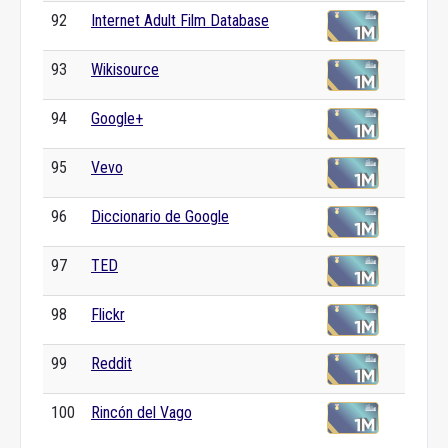
92
Internet Adult Film Database
93
Wikisource
94
Google+
95
Vevo
96
Diccionario de Google
97
TED
98
Flickr
99
Reddit
100
Rincón del Vago