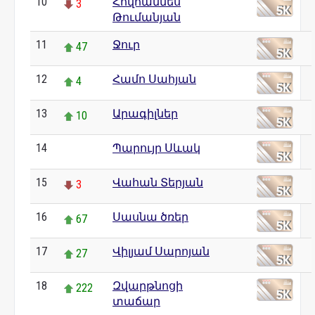
10
Հովհաննես
3
Թումանյան
11
Ջուր
47
12
Համո Սահյան
4
13
Արագիլներ
10
14
Պարույր Սևակ
0
15
Վահան Տերյան
3
16
Սասնա ծռեր
67
17
Վիլյամ Սարոյան
27
18
Զվարթնոցի
222
տաճար