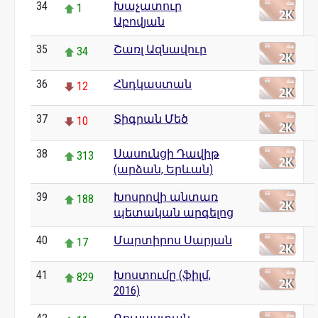
34
Խաչատուր
1
Աբովյան
35
Շառլ Ազնավուր
34
36
Հնդկաստան
12
37
Տիգրան Մեծ
10
38
Սասունցի Դավիթ
313
(արձան, Երևան)
39
Խոսրովի անտառ
188
պետական արգելոց
40
Մարտիրոս Սարյան
17
41
Խոստումը (ֆիլմ,
829
2016)