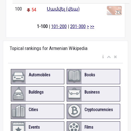
100
Սամվել (վեպ)
54
1-100
|
101-200
|
201-300
>
>>
Topical rankings for Armenian Wikipedia
Automobiles
Books
Buildings
Business
Cities
Cryptocurrencies
Events
Films