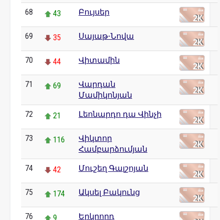
68
Բույսեր
43
69
Սայաթ-Նովա
35
70
Վիտամին
44
71
Վարդան
69
Մամիկոնյան
72
Լեոնարդո դա Վինչի
21
73
Վիկտոր
116
Համբարձումյան
74
Մուշեղ Գալշոյան
42
75
Ակսել Բակունց
174
76
Երկրորդ
9