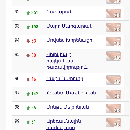
92
Բառարան
351
93
Մարո Մարգարյան
198
94
Մովսես Խորենացի
53
95
Կիլիկիայի
30
հայկական
թագավորություն
96
Բարուն Սոբտի
46
97
Հրանտ Մաթևոսյան
142
98
Մոնթե Մելքոնյան
55
99
Արեգակնային
51
համակարգ