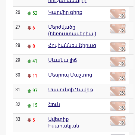
հուշահամալիր
26
Կարմիր գիրք
52
27
Մերժվածը
6
(հեռուստասերիալ)
28
Հովհաննես Շիրազ
8
29
Սևանա լիճ
41
30
Մեսրոպ Մաշտոց
11
31
Սասունցի Դավիթ
97
32
Շուն
15
33
Ավետիք
5
Իսահակյան