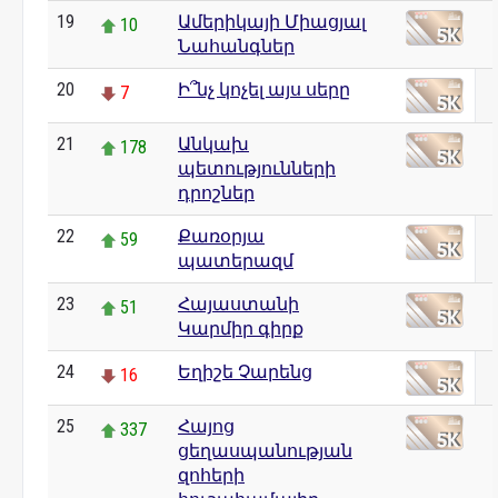
19
Ամերիկայի Միացյալ
10
Նահանգներ
20
Ի՞նչ կոչել այս սերը
7
21
Անկախ
178
պետությունների
դրոշներ
22
Քառօրյա
59
պատերազմ
23
Հայաստանի
51
Կարմիր գիրք
24
Եղիշե Չարենց
16
25
Հայոց
337
ցեղասպանության
զոհերի