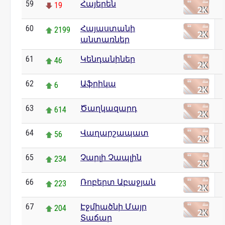
59
Հայերեն
19
60
Հայաստանի
2199
անտառներ
61
Կենդանիներ
46
62
Աֆրիկա
6
63
Ծաղկազարդ
614
64
Վաղարշապատ
56
65
Չարլի Չապլին
234
66
Ռոբերտ Աբաջյան
223
67
Էջմիածնի Մայր
204
Տաճար