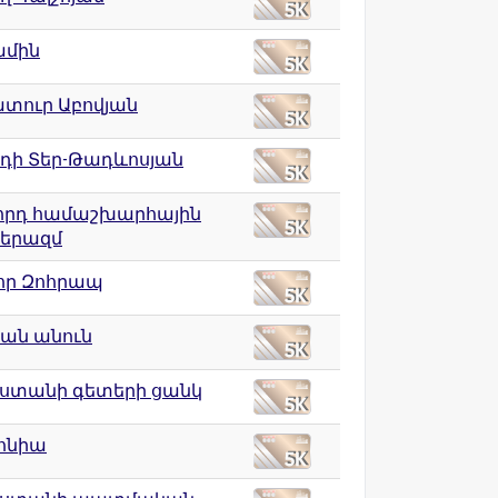
մին
տուր Աբովյան
դի Տեր-Թադևոսյան
որդ համաշխարհային
երազմ
որ Զոհրապ
ան անուն
ստանի գետերի ցանկ
ոնիա