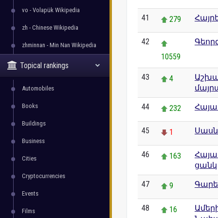
vo - Volapük Wikipedia
41
Հայր
279
zh - Chinese Wikipedia
42
Գեոր
zhminnan - Min Nan Wikipedia
10559
Topical rankings
43
Աշխա
4
մայր
Automobiles
Books
44
Հայա
232
Buildings
45
Սասն
1
Business
46
Հայա
163
Cities
ցանկ
Cryptocurrencies
47
Գարե
9
Events
48
Ամեր
16
Films