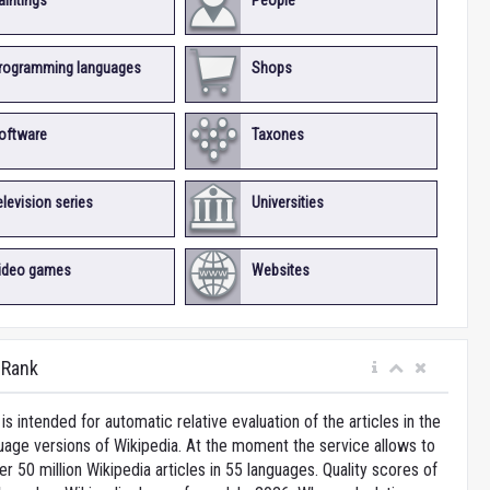
aintings
People
rogramming languages
Shops
oftware
Taxones
elevision series
Universities
ideo games
Websites
iRank
is intended for automatic relative evaluation of the articles in the
uage versions of Wikipedia. At the moment the service allows to
 50 million Wikipedia articles in 55 languages. Quality scores of