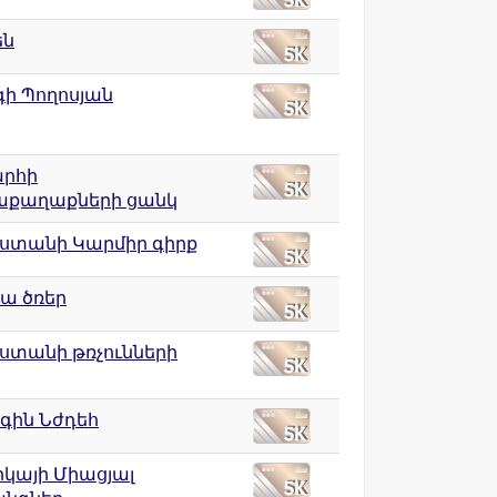
են
գի Պողոսյան
րհի
աքաղաքների ցանկ
ստանի Կարմիր գիրք
ա ծռեր
ստանի թռչունների
գին Նժդեհ
իկայի Միացյալ