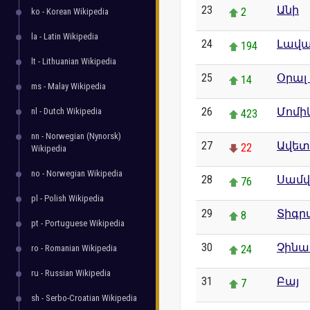
23
Անի
2
ko - Korean Wikipedia
la - Latin Wikipedia
24
Լավա
194
lt - Lithuanian Wikipedia
25
Օրալ
14
ms - Malay Wikipedia
26
Մոմի
nl - Dutch Wikipedia
423
nn - Norwegian (Nynorsk)
27
Ավետ
22
Wikipedia
no - Norwegian Wikipedia
28
Սամվե
76
pl - Polish Wikipedia
29
Տիգր
8
pt - Portuguese Wikipedia
30
Չին
ro - Romanian Wikipedia
24
ru - Russian Wikipedia
31
Բայ
7
sh - Serbo-Croatian Wikipedia