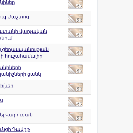
նիներ
ոպ Մաշտոց
ստանի վարչական
նում
ց ցեղասպանության
րի հուշահամալիր
անիների
անիշների ցանկ
իլներ
ս
ել Վարուժան
ւնցի Դավիթ