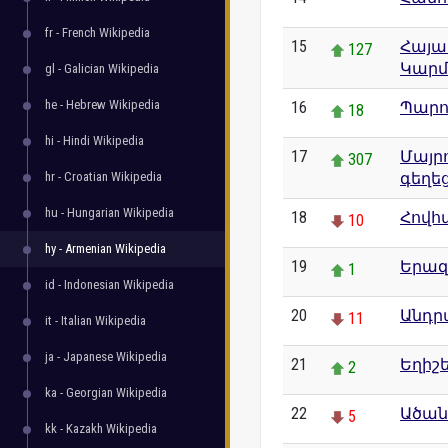
0
fr - French Wikipedia
15
Հայա
127
Կարմ
gl - Galician Wikipedia
he - Hebrew Wikipedia
16
Պարո
18
hi - Hindi Wikipedia
17
Մայր
307
hr - Croatian Wikipedia
գեղե
hu - Hungarian Wikipedia
18
Հովհ
10
hy - Armenian Wikipedia
19
Երա
1
id - Indonesian Wikipedia
20
Անդր
11
it - Italian Wikipedia
ja - Japanese Wikipedia
21
Եղիշ
2
ka - Georgian Wikipedia
22
Ածան
5
kk - Kazakh Wikipedia