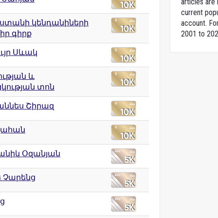
articles ar
current popu
ստանի կենդանիների
account. For
իր գիրք
2001 to 202
ւյր Սևակ
ության և
ցկության տոն
աննես Շիրազ
զահան
անիկ Օզանյան
ե Չարենց
ց