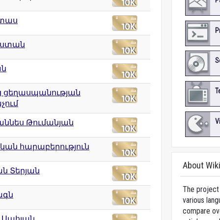
P
տաս
P
աստան
S
ան
T
ց ցեղասպանության
չում
V
աննես Թումանյան
կան հարաբերություն
About Wik
ն Տերյան
The project 
ագն
various lang
compare over
 Սահյան