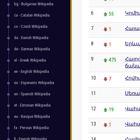
bg - Bulgarian Wikipedia
6
Կոմի
55
ca - Catalan Wikipedia
cs - Czech Wikipedia
7
Հայ
1
da - Danish Wikipedia
8
Երև
1
de - German Wikipedia
9
Հայո
475
el - Greek Wikipedia
ճանա
en - English Wikipedia
10
Հովհ
7
eo - Esperanto Wikipedia
11
Սեռա
0
es - Spanish Wikipedia
et - Estonian Wikipedia
12
Վահա
19
eu - Basque Wikipedia
13
Վահ
1
fa - Persian Wikipedia
14
Համո
fi - Finnish Wikipedia