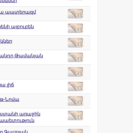
նգներ
րյա պատերազմ
ենի այբուբեն
նկներ
սանդր Թամանյան
ա լիճ
թ-Նովա
ստանի առաջին
ապետություն
ղ Գալշոյան