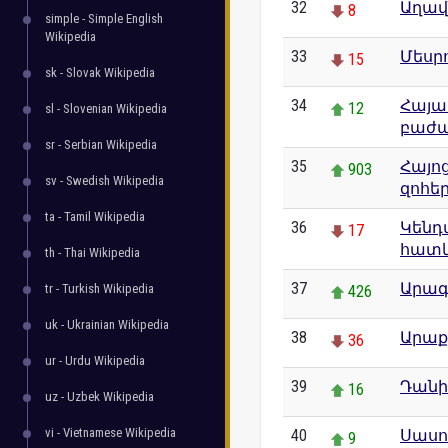
32
Աղավ
8
simple - Simple English
Wikipedia
33
Մեսր
15
sk - Slovak Wikipedia
34
Հայա
12
sl - Slovenian Wikipedia
բաժա
sr - Serbian Wikipedia
35
Հայո
903
sv - Swedish Wikipedia
զոհե
ta - Tamil Wikipedia
36
Կենդ
17
հատկ
th - Thai Wikipedia
37
Արագ
tr - Turkish Wikipedia
426
uk - Ukrainian Wikipedia
38
Արաք
36
ur - Urdu Wikipedia
39
Դանի
16
uz - Uzbek Wikipedia
vi - Vietnamese Wikipedia
40
Սասո
9