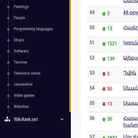
Նահա
Paintings
49
44-օ
3
People
50
Հայեր
13
Programming languages
Shops
51
Կռու
1521
Software
52
Ալեք
139
Taxones
53
Դվին
Television series
5
Universities
54
Սևան
50
Video games
55
Սայա
13
Websites
56
Հայա
30
WikiRank.net
հանր
57
Մուշե
1832