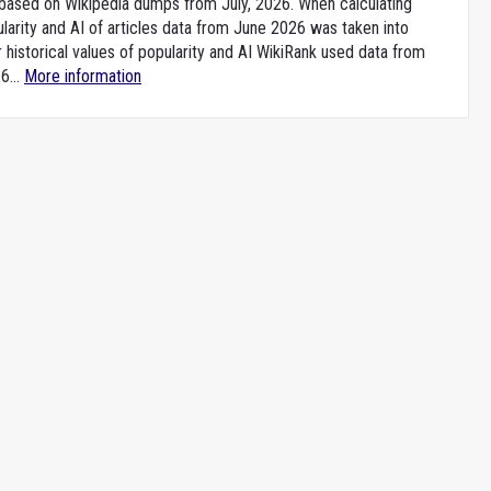
e based on Wikipedia dumps from July, 2026. When calculating
larity and AI of articles data from June 2026 was taken into
 historical values of popularity and AI WikiRank used data from
6...
More information