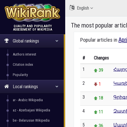
English
The most popular artic
QUALITY AND POPULARITY
ASSESSMENT OF WIKIPEDIA
WikiRank
Apr
Popular articles in
Global rankings
Authors interest
#
Changes
Citation index
1
Հայո
39
Popularity
2
Կառլե
1
Local rankings
3
Գրիգ
18
ar - Arabic Wikipedia
az - Azerbaijani Wikipedia
4
Զատ
11
be - Belarusian Wikipedia
5
Մատ
36