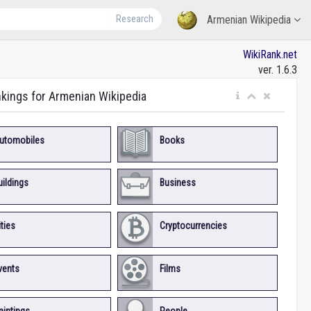
Research
Armenian Wikipedia
WikiRank.net
ver. 1.6.3
nkings for Armenian Wikipedia
utomobiles
Books
uildings
Business
ities
Cryptocurrencies
vents
Films