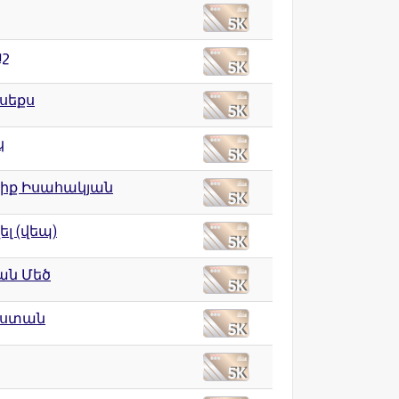
շ
 սեքս
կ
իք Իսահակյան
լ (վեպ)
ան Մեծ
աստան