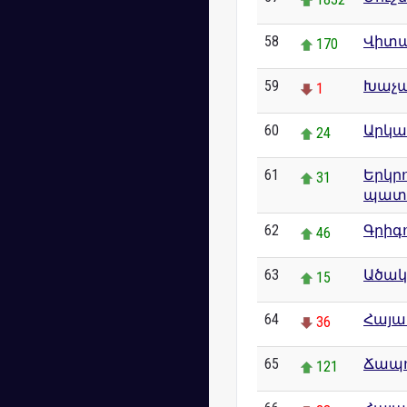
58
Վիտա
170
59
Խաչա
1
60
Արկա
24
61
Երկր
31
պատ
62
Գրիգ
46
63
Ածակ
15
64
Հայա
36
65
Ճապ
121