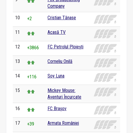
Company
10
Cristian Tănase
+2
11
Acasă TV
12
FC Petrolul Ploiești
+3866
13
Corneliu Onilă
14
Soy Luna
+116
15
Mickey Mouse:
Aventuri Încurcate
16
FC Brașov
17
Armata României
+39