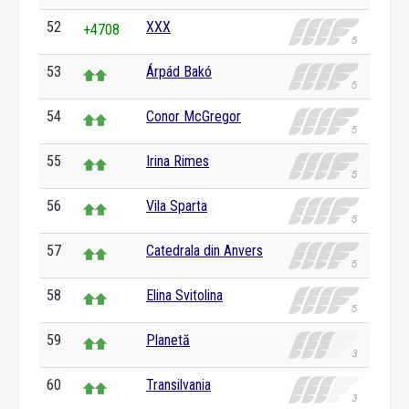
52
XXX
+4708
53
Árpád Bakó
54
Conor McGregor
55
Irina Rimes
56
Vila Sparta
57
Catedrala din Anvers
58
Elina Svitolina
59
Planetă
60
Transilvania