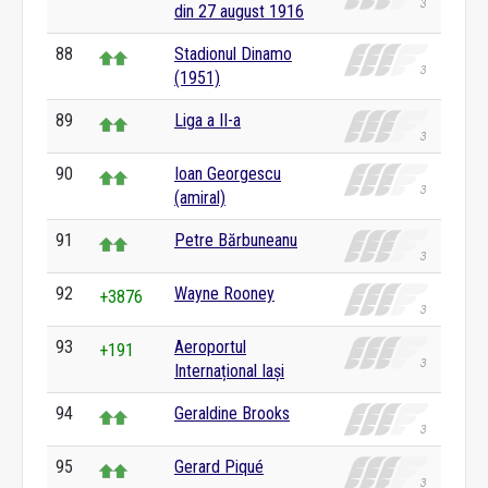
din 27 august 1916
88
Stadionul Dinamo
(1951)
89
Liga a II-a
90
Ioan Georgescu
(amiral)
91
Petre Bărbuneanu
92
Wayne Rooney
+3876
93
Aeroportul
+191
Internațional Iași
94
Geraldine Brooks
95
Gerard Piqué