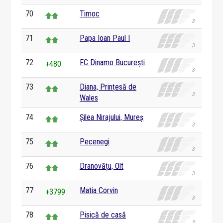
70
Timoc
71
Papa Ioan Paul I
72
FC Dinamo București
+480
73
Diana, Prințesă de
Wales
74
Șilea Nirajului, Mureș
75
Pecenegi
76
Dranovățu, Olt
77
Matia Corvin
+3799
78
Pisică de casă