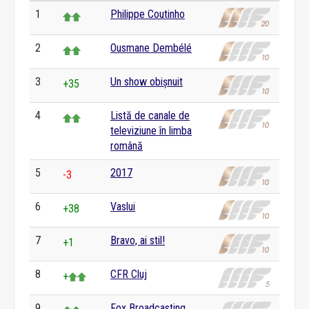
1
Philippe Coutinho
2
Ousmane Dembélé
3
Un show obișnuit
+35
4
Listă de canale de
televiziune în limba
română
5
2017
-3
6
Vaslui
+38
7
Bravo, ai stil!
+1
8
CFR Cluj
+
9
Fox Broadcasting