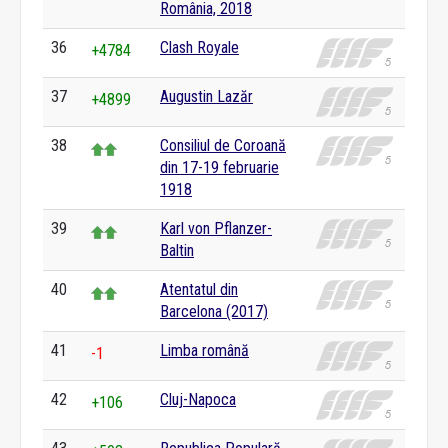
România, 2018
36
Clash Royale
+4784
37
Augustin Lazăr
+4899
38
Consiliul de Coroană
din 17-19 februarie
1918
39
Karl von Pflanzer-
Baltin
40
Atentatul din
Barcelona (2017)
41
Limba română
-1
42
Cluj-Napoca
+106