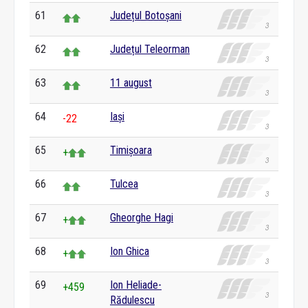
61
Județul Botoșani
62
Județul Teleorman
63
11 august
64
Iași
-22
65
Timișoara
+
66
Tulcea
67
Gheorghe Hagi
+
68
Ion Ghica
+
69
Ion Heliade-
+459
Rădulescu