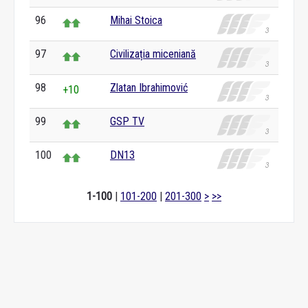
96
Mihai Stoica
97
Civilizația miceniană
98
Zlatan Ibrahimović
+10
99
GSP TV
100
DN13
1-100
|
101-200
|
201-300
>
>>