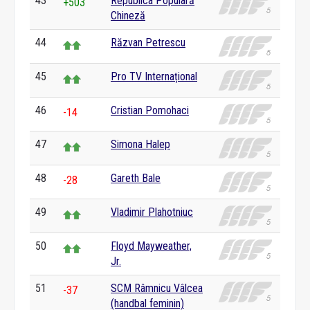
43
Republica Populară
+503
Chineză
44
Răzvan Petrescu
45
Pro TV Internațional
46
Cristian Pomohaci
-14
47
Simona Halep
48
Gareth Bale
-28
49
Vladimir Plahotniuc
50
Floyd Mayweather,
Jr.
51
SCM Râmnicu Vâlcea
-37
(handbal feminin)