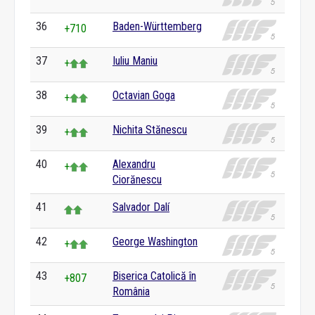
36
Baden-Württemberg
+710
37
Iuliu Maniu
+
38
Octavian Goga
+
39
Nichita Stănescu
+
40
Alexandru
+
Ciorănescu
41
Salvador Dalí
42
George Washington
+
43
Biserica Catolică în
+807
România