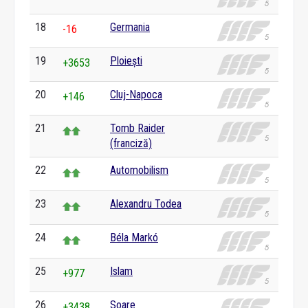
18
Germania
-16
19
Ploiești
+3653
20
Cluj-Napoca
+146
21
Tomb Raider
(franciză)
22
Automobilism
23
Alexandru Todea
24
Béla Markó
25
Islam
+977
26
Soare
+3438