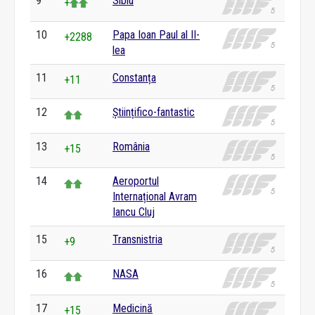
9
Sibiu
+
10
Papa Ioan Paul al II-
+2288
lea
11
Constanța
+11
12
Științifico-fantastic
13
România
+15
14
Aeroportul
Internațional Avram
Iancu Cluj
15
Transnistria
+9
16
NASA
17
Medicină
+15