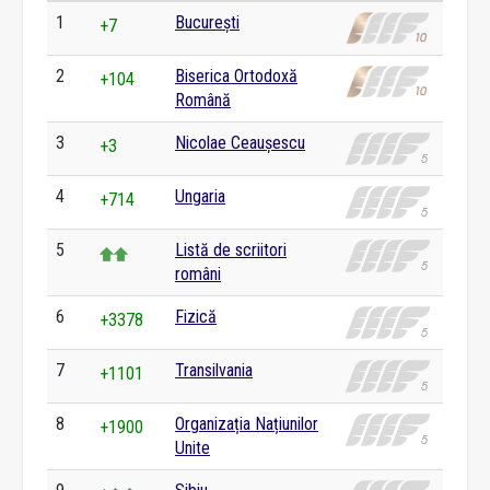
1
București
+7
2
Biserica Ortodoxă
+104
Română
3
Nicolae Ceaușescu
+3
4
Ungaria
+714
5
Listă de scriitori
români
6
Fizică
+3378
7
Transilvania
+1101
8
Organizația Națiunilor
+1900
Unite