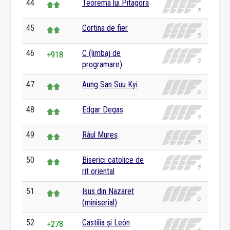
44
Teorema lui Pitagora
45
Cortina de fier
46
C (limbaj de
+918
programare)
47
Aung San Suu Kyi
48
Edgar Degas
49
Râul Mureș
50
Biserici catolice de
rit oriental
51
Isus din Nazaret
(miniserial)
52
Castilia și León
+278