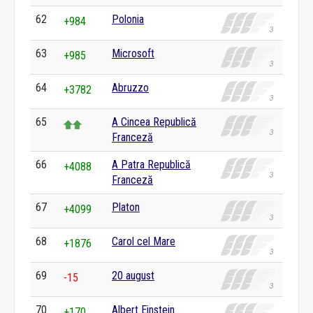
62
Polonia
+984
63
Microsoft
+985
64
Abruzzo
+3782
65
A Cincea Republică
Franceză
66
A Patra Republică
+4088
Franceză
67
Platon
+4099
68
Carol cel Mare
+1876
69
20 august
-15
70
Albert Einstein
+170