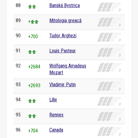
88
Banská Bystrica
89
Mitologia greacă
+
90
Tudor Arghezi
+700
91
Louis Pasteur
92
Wolfgang Amadeus
+2684
Mozart
93
Vladimir Putin
+2693
94
Lille
95
Rennes
96
Canada
+704