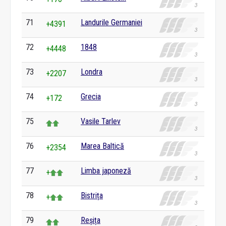
71
Landurile Germaniei
+4391
72
1848
+4448
73
Londra
+2207
74
Grecia
+172
75
Vasile Tarlev
76
Marea Baltică
+2354
77
Limba japoneză
+
78
Bistrița
+
79
Reșița