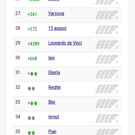
27
Varșovia
+341
28
15 august
+572
29
Leonardo da Vinci
+4389
30
Iași
+668
31
Gherla
+
32
Reghin
33
Blaj
+
34
Iernut
35
Pian