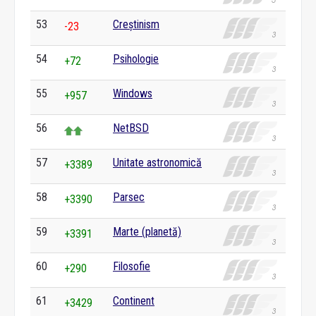
53
Creștinism
-23
54
Psihologie
+72
55
Windows
+957
56
NetBSD
57
Unitate astronomică
+3389
58
Parsec
+3390
59
Marte (planetă)
+3391
60
Filosofie
+290
61
Continent
+3429