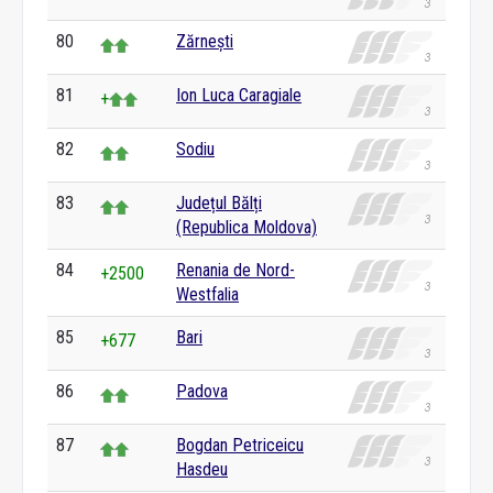
80
Zărnești
81
Ion Luca Caragiale
+
82
Sodiu
83
Județul Bălți
(Republica Moldova)
84
Renania de Nord-
+2500
Westfalia
85
Bari
+677
86
Padova
87
Bogdan Petriceicu
Hasdeu