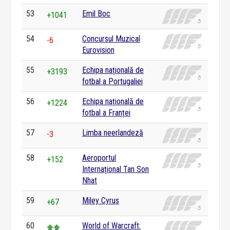
53
Emil Boc
+1041
54
Concursul Muzical
-6
Eurovision
55
Echipa națională de
+3193
fotbal a Portugaliei
56
Echipa națională de
+1224
fotbal a Franței
57
Limba neerlandeză
-3
58
Aeroportul
+152
Internațional Tan Son
Nhat
59
Miley Cyrus
+67
60
World of Warcraft: