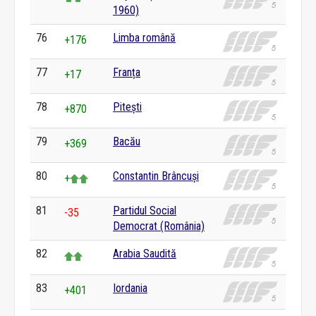
1960)
76
Limba română
+176
77
Franța
+17
78
Pitești
+870
79
Bacău
+369
80
Constantin Brâncuși
+
81
Partidul Social
-35
Democrat (România)
82
Arabia Saudită
83
Iordania
+401