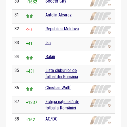
30
Soccer City
+1632
31
Antolín Alcaraz
32
Republica Moldova
-20
33
Iași
+41
34
Bălan
35
Lista cluburilor de
+431
fotbal din România
36
Christian Wulff
37
Echipa națională de
+1237
fotbal a României
38
AC/DC
+162