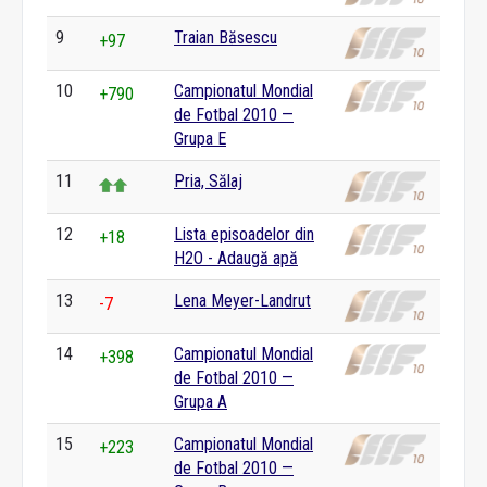
9
Traian Băsescu
+97
10
Campionatul Mondial
+790
de Fotbal 2010 —
Grupa E
11
Pria, Sălaj
12
Lista episoadelor din
+18
H2O - Adaugă apă
13
Lena Meyer-Landrut
-7
14
Campionatul Mondial
+398
de Fotbal 2010 —
Grupa A
15
Campionatul Mondial
+223
de Fotbal 2010 —