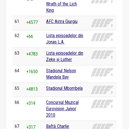
Wrath of the Lich
King
61
AFC Astra Giurgiu
+4577
62
Lista episoadelor din
+66
Jonas L.A.
63
Lista episoadelor din
+4783
Zeke și Luther
64
Stadionul Nelson
+1650
Mandela Bay
65
Stadionul Mbombela
+4813
66
Concursul Muzical
+314
Eurovision Junior
2010
67
Baftă Charlie
+317