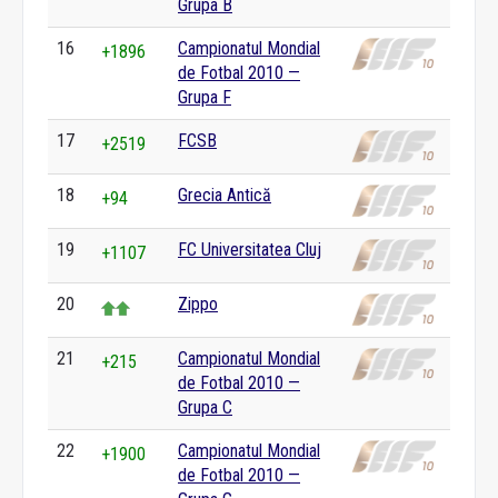
Grupa B
16
Campionatul Mondial
+1896
de Fotbal 2010 —
Grupa F
17
FCSB
+2519
18
Grecia Antică
+94
19
FC Universitatea Cluj
+1107
20
Zippo
21
Campionatul Mondial
+215
de Fotbal 2010 —
Grupa C
22
Campionatul Mondial
+1900
de Fotbal 2010 —