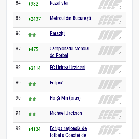
84
Kazahstan
+982
85
Metroul din București
+2437
86
Paraziții
87
Campionatul Mondial
+475
de Fotbal
88
FC Unirea Urziceni
+3414
89
Eclipsă
90
Ho Și Min (oraș)
91
Michael Jackson
92
Echipa națională de
+4134
fotbal a Coastei de