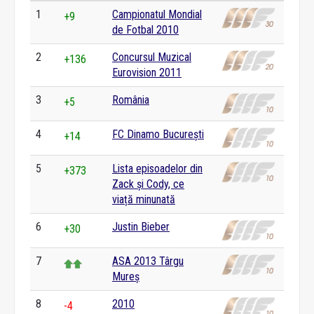
1
Campionatul Mondial
+9
de Fotbal 2010
2
Concursul Muzical
+136
Eurovision 2011
3
România
+5
4
FC Dinamo București
+14
5
Lista episoadelor din
+373
Zack și Cody, ce
viață minunată
6
Justin Bieber
+30
7
ASA 2013 Târgu
Mureș
8
2010
-4