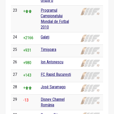
Grupa G
23
Programul
+
Campionatului
Mondial de Fotbal
2010
24
Galați
+2166
25
Timișoara
+931
26
Ion Antonescu
+980
27
FC Rapid București
+143
28
José Saramago
+
29
Disney Channel
-13
România