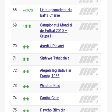
68
Lista episoadelor din
+4970
Baftă Charlie
69
Campionatul Mondial
+
de Fotbal 2010 —
Grupa H
70
Asediul Plevnei
71
Siphiwe Tshabalala
72
Alegeri legislative în
Franța, 1956
73
Winston Reid
74
Capital Gate
75
Psycho (film din