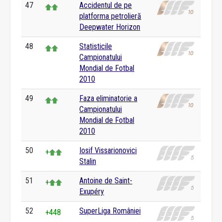
47
Accidentul de pe
platforma petrolieră
Deepwater Horizon
48
Statisticile
Campionatului
Mondial de Fotbal
2010
49
Faza eliminatorie a
Campionatului
Mondial de Fotbal
2010
50
Iosif Vissarionovici
+
Stalin
51
Antoine de Saint-
+
Exupéry
52
SuperLiga României
+448