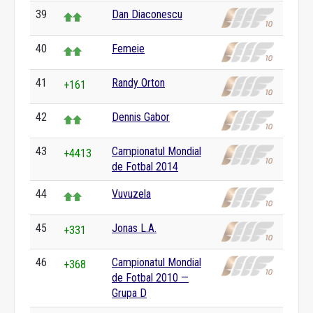
39
Dan Diaconescu
40
Femeie
41
Randy Orton
+161
42
Dennis Gabor
43
Campionatul Mondial
+4413
de Fotbal 2014
44
Vuvuzela
45
Jonas L.A.
+331
46
Campionatul Mondial
+368
de Fotbal 2010 —
Grupa D