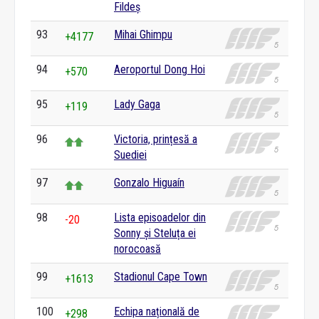
Fildeș
93
Mihai Ghimpu
+4177
94
Aeroportul Dong Hoi
+570
95
Lady Gaga
+119
96
Victoria, prințesă a
Suediei
97
Gonzalo Higuaín
98
Lista episoadelor din
-20
Sonny și Steluța ei
norocoasă
99
Stadionul Cape Town
+1613
100
Echipa națională de
+298