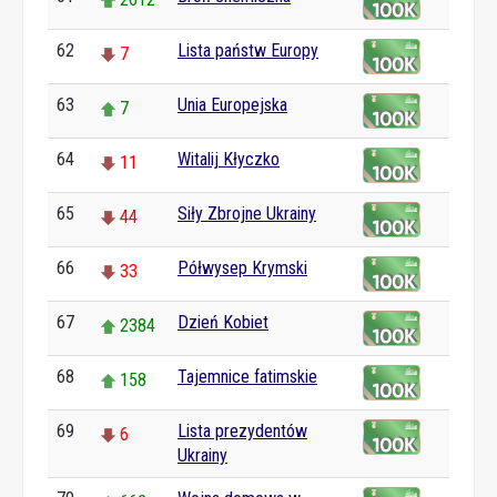
62
Lista państw Europy
7
63
Unia Europejska
7
64
Witalij Kłyczko
11
65
Siły Zbrojne Ukrainy
44
66
Półwysep Krymski
33
67
Dzień Kobiet
2384
68
Tajemnice fatimskie
158
69
Lista prezydentów
6
Ukrainy