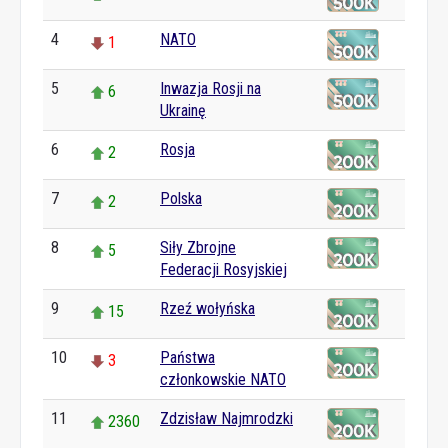
4
NATO
1
5
Inwazja Rosji na
6
Ukrainę
6
Rosja
2
7
Polska
2
8
Siły Zbrojne
5
Federacji Rosyjskiej
9
Rzeź wołyńska
15
10
Państwa
3
członkowskie NATO
11
Zdzisław Najmrodzki
2360