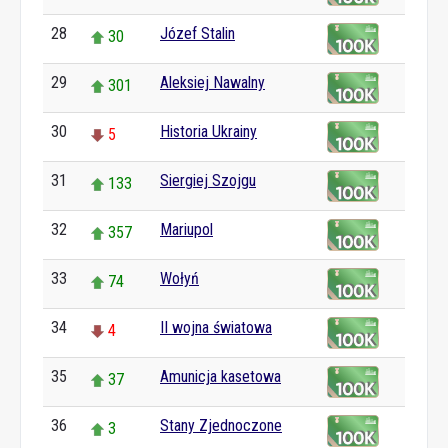
28
Józef Stalin
30
29
Aleksiej Nawalny
301
30
Historia Ukrainy
5
31
Siergiej Szojgu
133
32
Mariupol
357
33
Wołyń
74
34
II wojna światowa
4
35
Amunicja kasetowa
37
36
Stany Zjednoczone
3