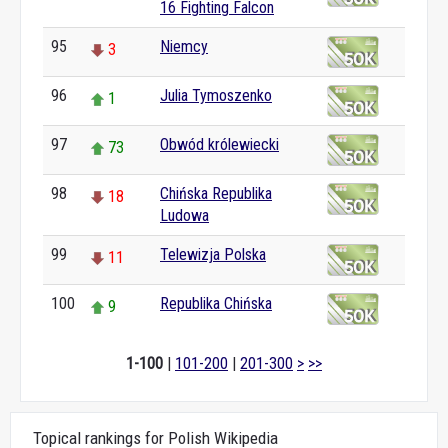
16 Fighting Falcon
95
Niemcy
3
96
Julia Tymoszenko
1
97
Obwód królewiecki
73
98
Chińska Republika
18
Ludowa
99
Telewizja Polska
11
100
Republika Chińska
9
1-100
|
101-200
|
201-300
>
>>
Topical rankings for Polish Wikipedia