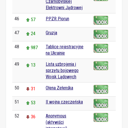
Czarnobylskiej
Elektrowni Jądrowej
46
PPZR Piorun
57
47
Gruzja
24
48
Tablice rejestracyjne
987
na Ukrainie
49
Lista uzbrojenia i
13
sprzętu bojowego
Wojsk Lądowych
50
Ołena Zełenśka
31
51
II wojna czeczeńska
53
52
Anonymous
36
(aktywiści