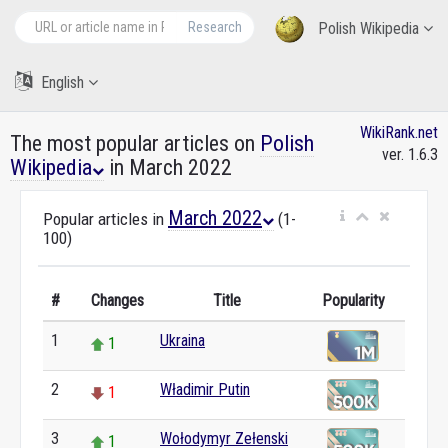
Research
Polish Wikipedia
English
WikiRank.net
The most popular articles on
Polish
ver. 1.6.3
Wikipedia
in March 2022
March 2022
Popular articles in
(1-
100)
#
Changes
Title
Popularity
1
Ukraina
1
2
Władimir Putin
1
3
Wołodymyr Zełenski
1