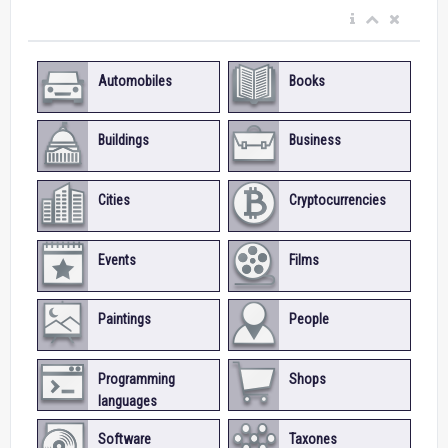
Automobiles
Books
Buildings
Business
Cities
Cryptocurrencies
Events
Films
Paintings
People
Programming
Shops
languages
Software
Taxones