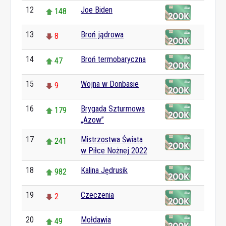
12
Joe Biden
148
13
Broń jądrowa
8
14
Broń termobaryczna
47
15
Wojna w Donbasie
9
16
Brygada Szturmowa
179
„Azow”
17
Mistrzostwa Świata
241
w Piłce Nożnej 2022
18
Kalina Jędrusik
982
19
Czeczenia
2
20
Mołdawia
49