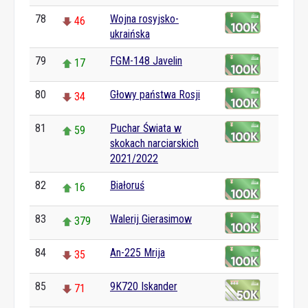
78
Wojna rosyjsko-
46
ukraińska
79
FGM-148 Javelin
17
80
Głowy państwa Rosji
34
81
Puchar Świata w
59
skokach narciarskich
2021/2022
82
Białoruś
16
83
Walerij Gierasimow
379
84
An-225 Mrija
35
85
9K720 Iskander
71