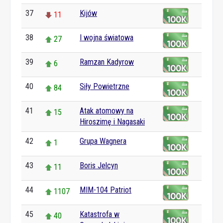
37
Kijów
11
38
I wojna światowa
27
39
Ramzan Kadyrow
6
40
Siły Powietrzne
84
41
Atak atomowy na
15
Hiroszimę i Nagasaki
42
Grupa Wagnera
1
43
Boris Jelcyn
11
44
MIM-104 Patriot
1107
45
Katastrofa w
40