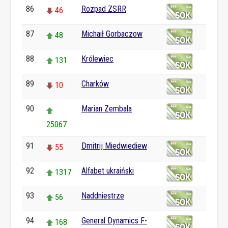
86
Rozpad ZSRR
46
87
Michaił Gorbaczow
48
88
Królewiec
131
89
Charków
10
90
Marian Zembala
25067
91
Dmitrij Miedwiediew
55
92
Alfabet ukraiński
1317
93
Naddniestrze
56
94
General Dynamics F-
168