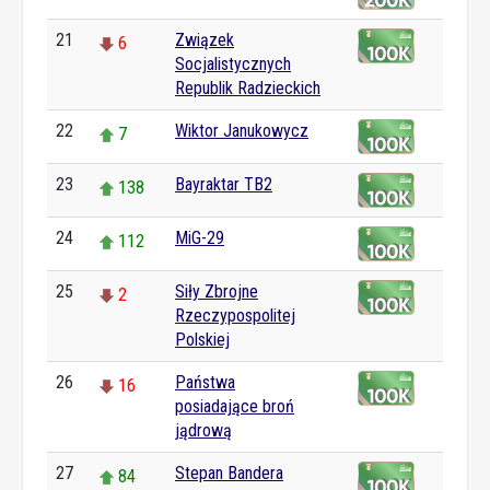
21
Związek
6
Socjalistycznych
Republik Radzieckich
22
Wiktor Janukowycz
7
23
Bayraktar TB2
138
24
MiG-29
112
25
Siły Zbrojne
2
Rzeczypospolitej
Polskiej
26
Państwa
16
posiadające broń
jądrową
27
Stepan Bandera
84