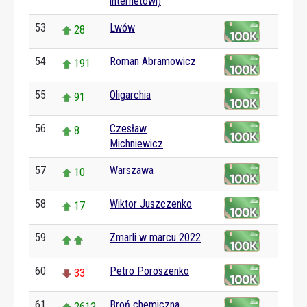
internetowi)
53
Lwów
28
54
Roman Abramowicz
191
55
Oligarchia
91
56
Czesław
8
Michniewicz
57
Warszawa
10
58
Wiktor Juszczenko
17
59
Zmarli w marcu 2022
60
Petro Poroszenko
33
61
Broń chemiczna
2612