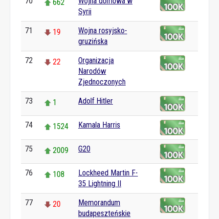
70
Wojna domowa w
662
Syrii
71
Wojna rosyjsko-
19
gruzińska
72
Organizacja
22
Narodów
Zjednoczonych
73
Adolf Hitler
1
74
Kamala Harris
1524
75
G20
2009
76
Lockheed Martin F-
108
35 Lightning II
77
Memorandum
20
budapeszteńskie