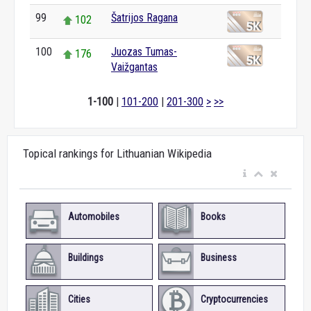
99
Šatrijos Ragana
102
100
Juozas Tumas-
176
Vaižgantas
1-100
|
101-200
|
201-300
>
>>
Topical rankings for Lithuanian Wikipedia
Automobiles
Books
Buildings
Business
Cities
Cryptocurrencies