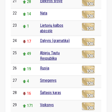
21
Elektros srovė
28
22
Nata
14
23
Lietuvių kalbos
1
abėcėlė
24
Dalyvis (gramatika)
17
25
Abiejų Tautų
49
Respublika
26
Rusija
19
27
Smegenys
4
28
Šaltasis karas
16
29
Veiksnys
171