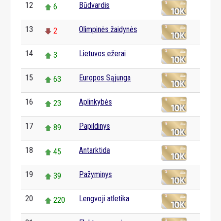
12
Būdvardis
6
13
Olimpinės žaidynės
2
14
Lietuvos ežerai
3
15
Europos Sąjunga
63
16
Aplinkybės
23
17
Papildinys
89
18
Antarktida
45
19
Pažyminys
39
20
Lengvoji atletika
220