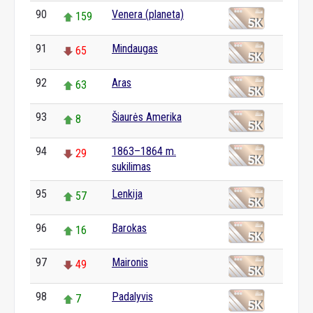
90
Venera (planeta)
159
91
Mindaugas
65
92
Aras
63
93
Šiaurės Amerika
8
94
1863–1864 m.
29
sukilimas
95
Lenkija
57
96
Barokas
16
97
Maironis
49
98
Padalyvis
7