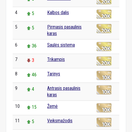
4
Kalbos dalis
5
5
Pirmasis pasaulinis
5
karas
6
Saulės sistema
36
7
Trikampis
3
8
Tarinys
46
9
Antrasis pasaulinis
4
karas
10
Žemė
15
11
Veiksmažodis
5