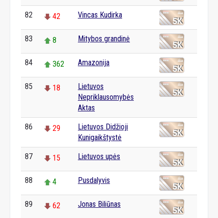
82
Vincas Kudirka
42
83
Mitybos grandinė
8
84
Amazonija
362
85
Lietuvos
18
Nepriklausomybės
Aktas
86
Lietuvos Didžioji
29
Kunigaikštystė
87
Lietuvos upės
15
88
Pusdalyvis
4
89
Jonas Biliūnas
62