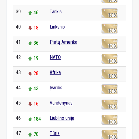
39
Tankis
46
40
Linksnis
18
41
Pietų Amerika
36
42
NATO
19
43
Afrika
28
44
Įvardis
43
45
Vandenynas
16
46
Liublino unija
184
47
Tūris
70