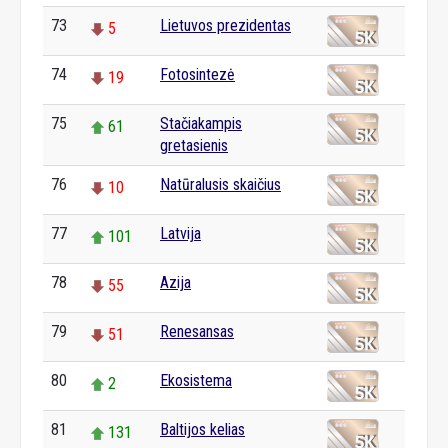
73
Lietuvos prezidentas
5
74
Fotosintezė
19
75
Stačiakampis
61
gretasienis
76
Natūralusis skaičius
10
77
Latvija
101
78
Azija
55
79
Renesansas
51
80
Ekosistema
2
81
Baltijos kelias
131