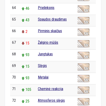
64
Prielinksnis
46
65
Spaudos draudimas
43
66
Pirminis skaičius
2
67
Žalgirio mūšis
15
68
Jungtukas
93
69
Slėgis
15
70
Metalai
93
71
Cheminė reakcija
105
72
Atmosferos slėgis
25