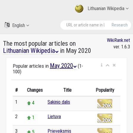
Lithuanian Wikipedia
English
Research
WikiRank.net
The most popular articles on
ver. 1.6.3
Lithuanian Wikipedia
in May 2020
May 2020
Popular articles in
(1-
100)
#
Changes
Title
Popularity
1
Sakinio dalis
4
2
Lietuva
1
3
Prieveiksmis
5