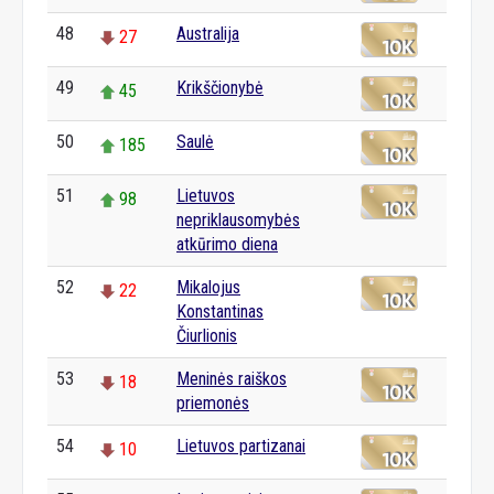
48
Australija
27
49
Krikščionybė
45
50
Saulė
185
51
Lietuvos
98
nepriklausomybės
atkūrimo diena
52
Mikalojus
22
Konstantinas
Čiurlionis
53
Meninės raiškos
18
priemonės
54
Lietuvos partizanai
10