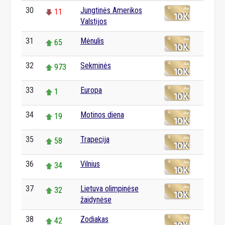
30
Jungtinės Amerikos
11
Valstijos
31
Mėnulis
65
32
Sekminės
973
33
Europa
1
34
Motinos diena
19
35
Trapecija
58
36
Vilnius
34
37
Lietuva olimpinėse
32
žaidynėse
38
Zodiakas
42