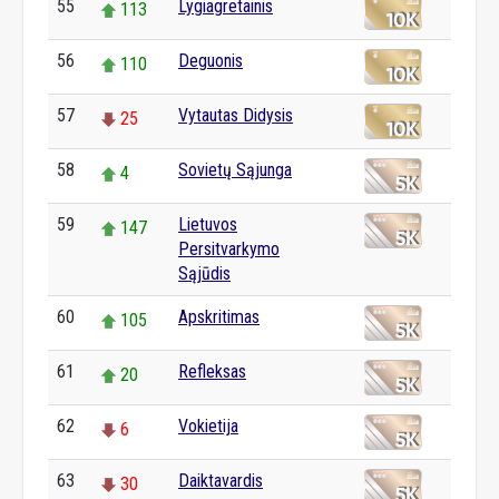
55
Lygiagretainis
113
56
Deguonis
110
57
Vytautas Didysis
25
58
Sovietų Sąjunga
4
59
Lietuvos
147
Persitvarkymo
Sąjūdis
60
Apskritimas
105
61
Refleksas
20
62
Vokietija
6
63
Daiktavardis
30