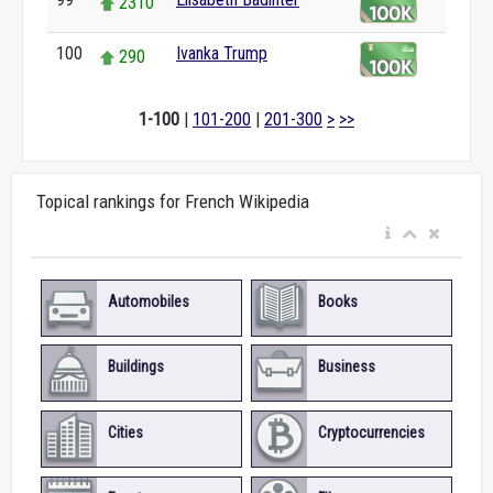
2310
100
Ivanka Trump
290
1-100
|
101-200
|
201-300
>
>>
Topical rankings for French Wikipedia
Automobiles
Books
Buildings
Business
Cities
Cryptocurrencies