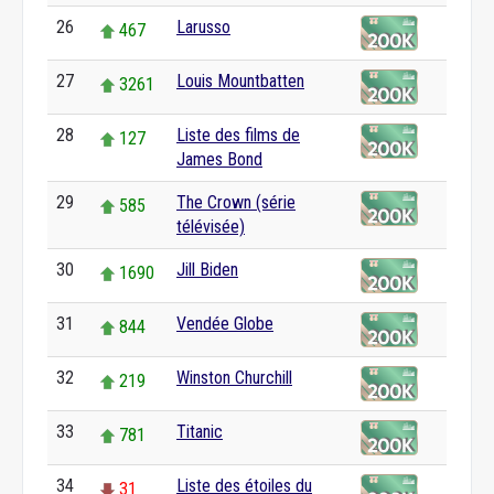
26
Larusso
467
27
Louis Mountbatten
3261
28
Liste des films de
127
James Bond
29
The Crown (série
585
télévisée)
30
Jill Biden
1690
31
Vendée Globe
844
32
Winston Churchill
219
33
Titanic
781
34
Liste des étoiles du
31