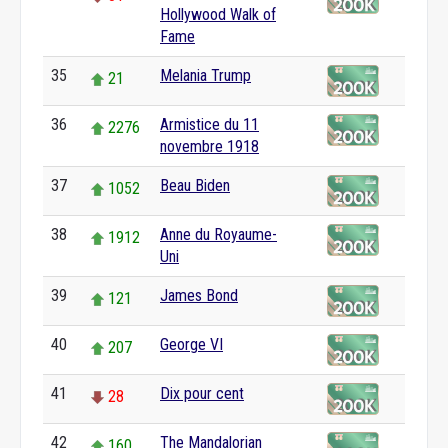
Hollywood Walk of
Fame
35
Melania Trump
21
36
Armistice du 11
2276
novembre 1918
37
Beau Biden
1052
38
Anne du Royaume-
1912
Uni
39
James Bond
121
40
George VI
207
41
Dix pour cent
28
42
The Mandalorian
160