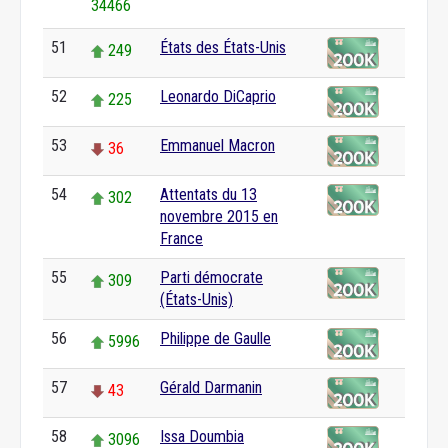
34466
51
États des États-Unis
249
52
Leonardo DiCaprio
225
53
Emmanuel Macron
36
54
Attentats du 13
302
novembre 2015 en
France
55
Parti démocrate
309
(États-Unis)
56
Philippe de Gaulle
5996
57
Gérald Darmanin
43
58
Issa Doumbia
3096