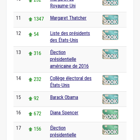
Royaume-Uni
11
Margaret Thatcher
1347
12
Liste des présidents
54
des États-Unis
13
Élection
316
présidentielle
américaine de 2016
14
Collège électoral des
232
États-Unis
15
Barack Obama
92
16
Diana Spencer
672
17
Élection
156
présidentielle