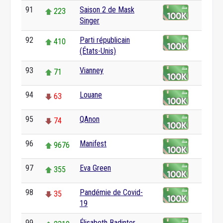
91
Saison 2 de Mask
223
Singer
92
Parti républicain
410
(États-Unis)
93
Vianney
71
94
Louane
63
95
QAnon
74
96
Manifest
9676
97
Eva Green
355
98
Pandémie de Covid-
35
19
99
Élisabeth Badinter