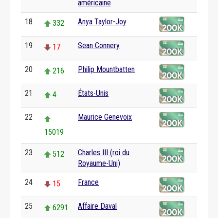
américaine
18
Anya Taylor-Joy
332
19
Sean Connery
17
20
Philip Mountbatten
216
21
États-Unis
4
22
Maurice Genevoix
15019
23
Charles III (roi du
512
Royaume-Uni)
24
France
15
25
Affaire Daval
6291