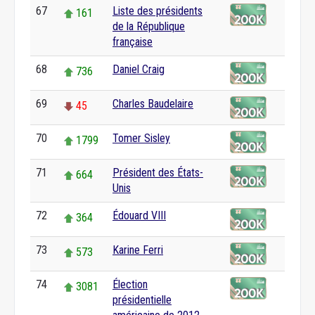
67
Liste des présidents
161
de la République
française
68
Daniel Craig
736
69
Charles Baudelaire
45
70
Tomer Sisley
1799
71
Président des États-
664
Unis
72
Édouard VIII
364
73
Karine Ferri
573
74
Élection
3081
présidentielle