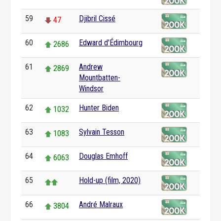
59
Djibril Cissé
47
60
Edward d'Édimbourg
2686
61
Andrew
2869
Mountbatten-
Windsor
62
Hunter Biden
1032
63
Sylvain Tesson
1083
64
Douglas Emhoff
6063
65
Hold-up (film, 2020)
66
André Malraux
3804