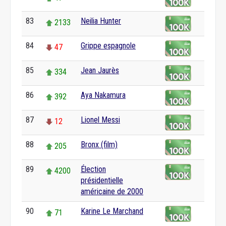
83
Neilia Hunter
2133
84
Grippe espagnole
47
85
Jean Jaurès
334
86
Aya Nakamura
392
87
Lionel Messi
12
88
Bronx (film)
205
89
Élection
4200
présidentielle
américaine de 2000
90
Karine Le Marchand
71