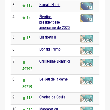
3
Kamala Harris
119
4
Élection
12
présidentielle
américaine de 2020
5
Élisabeth II
15
6
Donald Trump
0
7
Christophe Dominici
49792
8
Le Jeu de la dame
39219
9
Charles de Gaulle
118
10
Margaret du
232