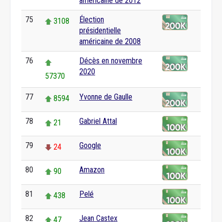
américaine de 2012
75
Élection
3108
présidentielle
américaine de 2008
76
Décès en novembre
2020
57370
77
Yvonne de Gaulle
8594
78
Gabriel Attal
21
79
Google
24
80
Amazon
90
81
Pelé
438
82
Jean Castex
47