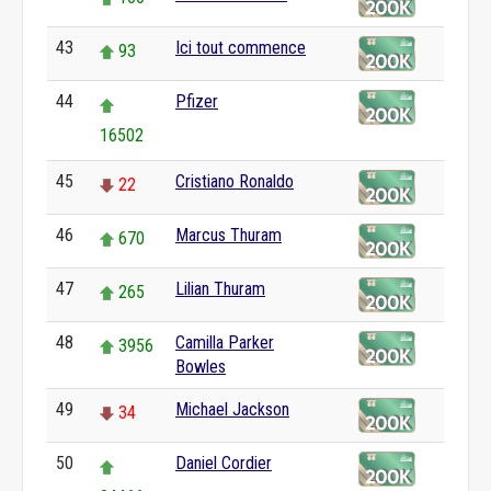
43
Ici tout commence
93
44
Pfizer
16502
45
Cristiano Ronaldo
22
46
Marcus Thuram
670
47
Lilian Thuram
265
48
Camilla Parker
3956
Bowles
49
Michael Jackson
34
50
Daniel Cordier