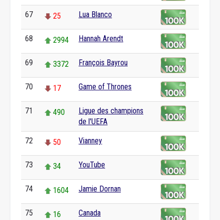
67
Lua Blanco
25
68
Hannah Arendt
2994
69
François Bayrou
3372
70
Game of Thrones
17
71
Ligue des champions
490
de l'UEFA
72
Vianney
50
73
YouTube
34
74
Jamie Dornan
1604
75
Canada
16