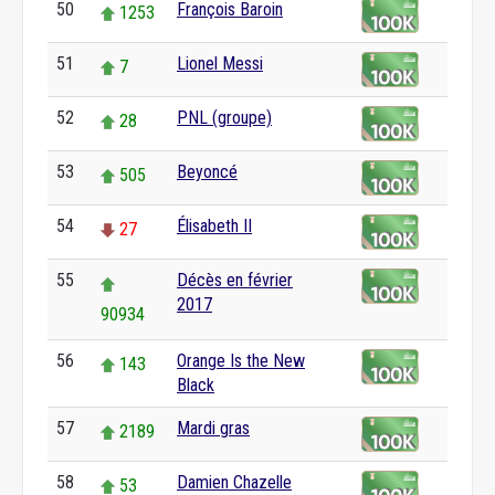
50
François Baroin
1253
51
Lionel Messi
7
52
PNL (groupe)
28
53
Beyoncé
505
54
Élisabeth II
27
55
Décès en février
2017
90934
56
Orange Is the New
143
Black
57
Mardi gras
2189
58
Damien Chazelle
53