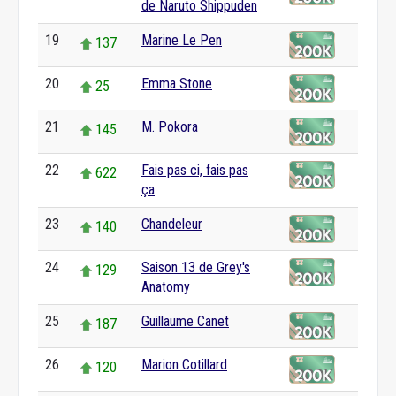
de Naruto Shippuden
19
Marine Le Pen
137
20
Emma Stone
25
21
M. Pokora
145
22
Fais pas ci, fais pas
622
ça
23
Chandeleur
140
24
Saison 13 de Grey's
129
Anatomy
25
Guillaume Canet
187
26
Marion Cotillard
120