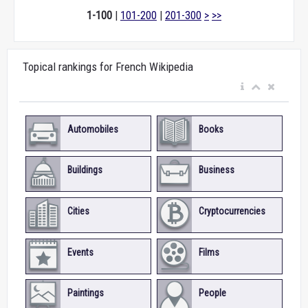
1-100
|
101-200
|
201-300
>
>>
Topical rankings for French Wikipedia
Automobiles
Books
Buildings
Business
Cities
Cryptocurrencies
Events
Films
Paintings
People