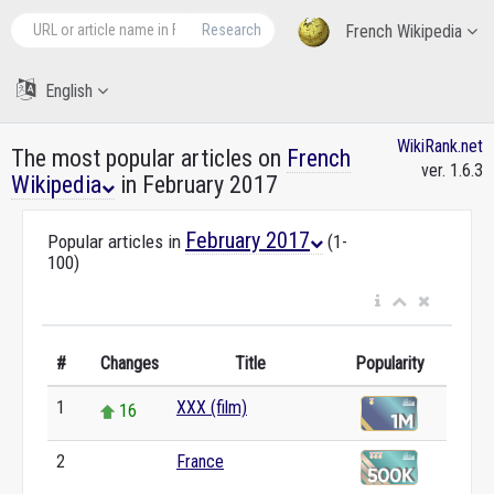
Research
French Wikipedia
English
WikiRank.net
The most popular articles on
French
ver. 1.6.3
Wikipedia
in February 2017
February 2017
Popular articles in
(1-
100)
#
Changes
Title
Popularity
1
XXX (film)
16
2
France
0