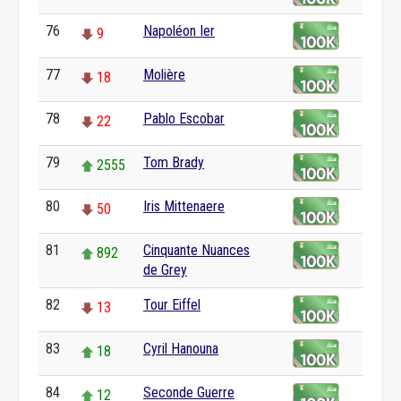
76
Napoléon Ier
9
77
Molière
18
78
Pablo Escobar
22
79
Tom Brady
2555
80
Iris Mittenaere
50
81
Cinquante Nuances
892
de Grey
82
Tour Eiffel
13
83
Cyril Hanouna
18
84
Seconde Guerre
12