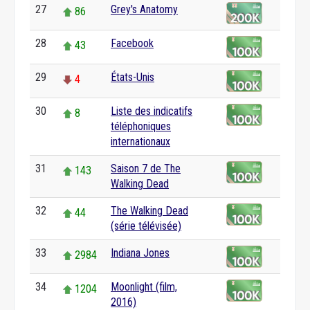
27
Grey's Anatomy
86
28
Facebook
43
29
États-Unis
4
30
Liste des indicatifs
8
téléphoniques
internationaux
31
Saison 7 de The
143
Walking Dead
32
The Walking Dead
44
(série télévisée)
33
Indiana Jones
2984
34
Moonlight (film,
1204
2016)