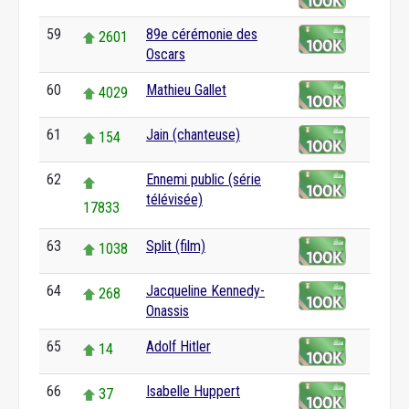
59
89e cérémonie des
2601
Oscars
60
Mathieu Gallet
4029
61
Jain (chanteuse)
154
62
Ennemi public (série
télévisée)
17833
63
Split (film)
1038
64
Jacqueline Kennedy-
268
Onassis
65
Adolf Hitler
14
66
Isabelle Huppert
37