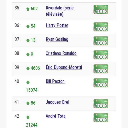
35
Riverdale (série
602
télévisée)
36
Harry Potter
54
37
Ryan Gosling
13
38
Cristiano Ronaldo
9
39
Éric Dupond-Moretti
4606
40
Bill Paxton
15074
41
Jacques Brel
86
42
André Tota
21244