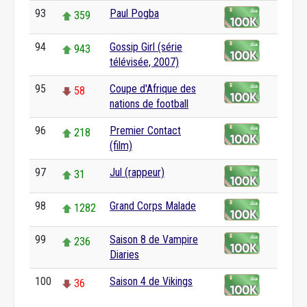
93
Paul Pogba
359
94
Gossip Girl (série
943
télévisée, 2007)
95
Coupe d'Afrique des
58
nations de football
96
Premier Contact
218
(film)
97
Jul (rappeur)
31
98
Grand Corps Malade
1282
99
Saison 8 de Vampire
236
Diaries
100
Saison 4 de Vikings
36