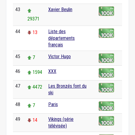
43
Xavier Beulin
29371
44
Liste des
13
départements
français
45
Victor Hugo
7
46
XXX
1594
47
Les Bronzés font du
4472
ski
48
Paris
7
49
Vikings (série
14
télévisée)