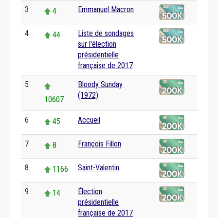
3
Emmanuel Macron
4
4
Liste de sondages
44
sur l'élection
présidentielle
française de 2017
5
Bloody Sunday
(1972)
10607
6
Accueil
45
7
François Fillon
8
8
Saint-Valentin
1166
9
Élection
14
présidentielle
française de 2017