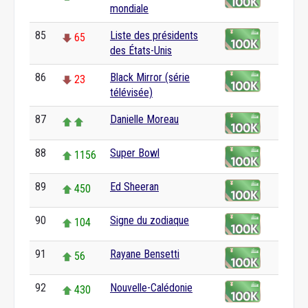
mondiale
85
Liste des présidents
65
des États-Unis
86
Black Mirror (série
23
télévisée)
87
Danielle Moreau
88
Super Bowl
1156
89
Ed Sheeran
450
90
Signe du zodiaque
104
91
Rayane Bensetti
56
92
Nouvelle-Calédonie
430