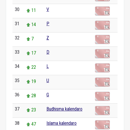
30
V
11
31
P
14
32
Z
7
33
D
17
34
L
22
35
U
19
36
G
28
37
Budhisma kalendaro
23
38
Islama kalendaro
47