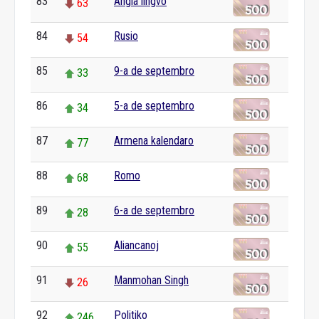
83
Angla lingvo
63
84
Rusio
54
85
9-a de septembro
33
86
5-a de septembro
34
87
Armena kalendaro
77
88
Romo
68
89
6-a de septembro
28
90
Aliancanoj
55
91
Manmohan Singh
26
92
Politiko
246