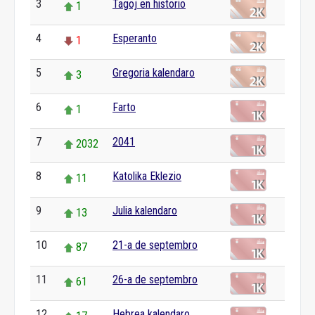
3
Tagoj en historio
1
4
Esperanto
1
5
Gregoria kalendaro
3
6
Farto
1
7
2041
2032
8
Katolika Eklezio
11
9
Julia kalendaro
13
10
21-a de septembro
87
11
26-a de septembro
61
12
Hebrea kalendaro