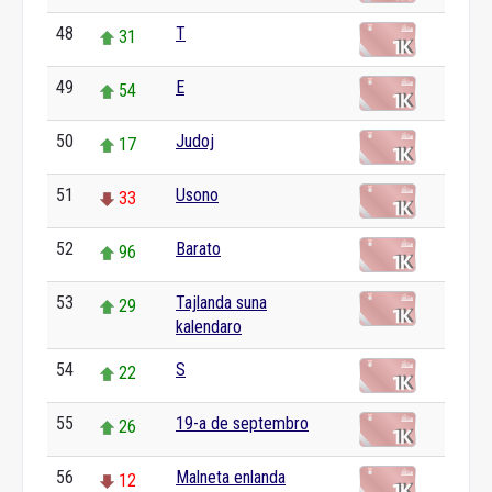
48
T
31
49
E
54
50
Judoj
17
51
Usono
33
52
Barato
96
53
Tajlanda suna
29
kalendaro
54
S
22
55
19-a de septembro
26
56
Malneta enlanda
12