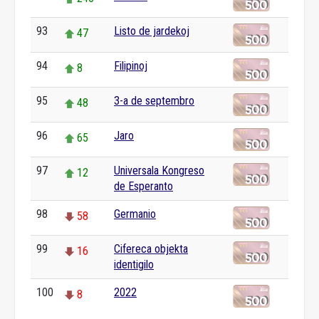
93
Listo de jardekoj
47
94
Filipinoj
8
95
3-a de septembro
48
96
Jaro
65
97
Universala Kongreso
12
de Esperanto
98
Germanio
58
99
Cifereca objekta
16
identigilo
100
2022
8