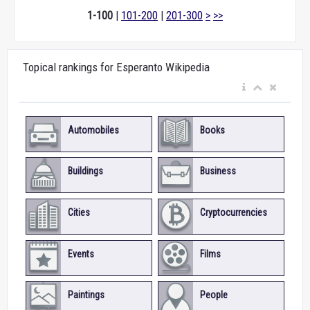
1-100
|
101-200
|
201-300
>
>>
Topical rankings for Esperanto Wikipedia
Automobiles
Books
Buildings
Business
Cities
Cryptocurrencies
Events
Films
Paintings
People