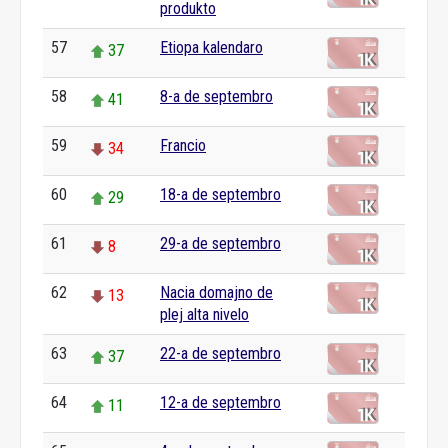
produkto
57
Etiopa kalendaro
37
58
8-a de septembro
41
59
Francio
34
60
18-a de septembro
29
61
29-a de septembro
8
62
Nacia domajno de
13
plej alta nivelo
63
22-a de septembro
37
64
12-a de septembro
11