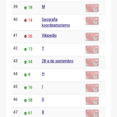
39
M
18
40
Geografia
14
koordinatsistemo
41
Vikipedio
26
42
Y
13
43
28-a de septembro
34
44
H
8
45
I
16
46
O
58
47
R
61