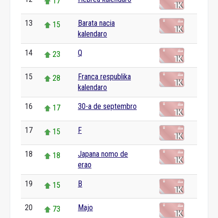
17
13
Barata nacia
15
kalendaro
14
Q
23
15
Franca respublika
28
kalendaro
16
30-a de septembro
17
17
F
15
18
Japana nomo de
18
erao
19
B
15
20
Majo
73