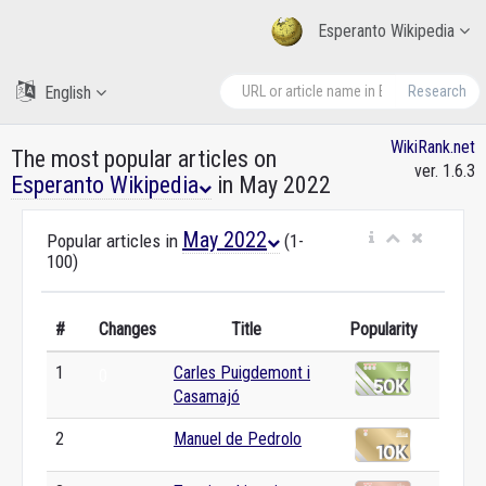
Esperanto Wikipedia
English
Research
WikiRank.net
The most popular articles on
ver. 1.6.3
Esperanto Wikipedia
in May 2022
May 2022
Popular articles in
(1-
100)
#
Changes
Title
Popularity
1
Carles Puigdemont i
0
Casamajó
2
Manuel de Pedrolo
0