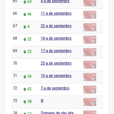
65
4-a de septembro
63
66
11-a de septembro
46
67
25-a de septembro
4
68
14-a de septembro
22
69
17-a de septembro
22
70
23-a de septembro
0
71
10-a de septembro
39
72
7-a de septembro
42
73
N
38
74
Domajno de plej alta
12