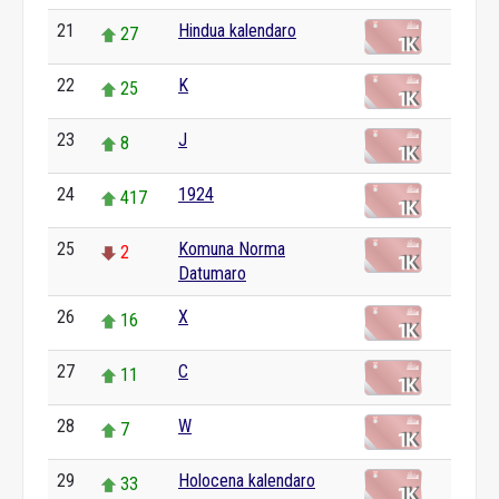
21
Hindua kalendaro
27
22
K
25
23
J
8
24
1924
417
25
Komuna Norma
2
Datumaro
26
X
16
27
C
11
28
W
7
29
Holocena kalendaro
33