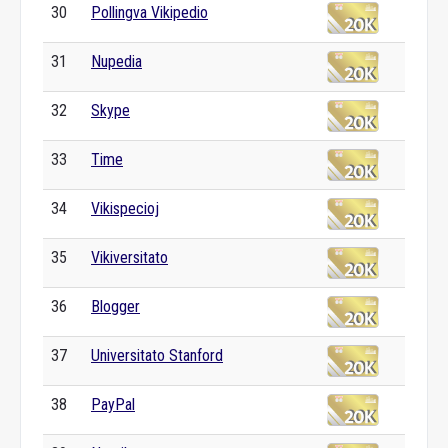
30
Pollingva Vikipedio
31
Nupedia
32
Skype
33
Time
34
Vikispecioj
35
Vikiversitato
36
Blogger
37
Universitato Stanford
38
PayPal