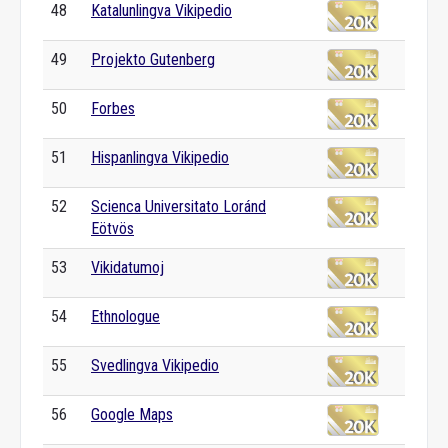
48
Katalunlingva Vikipedio
49
Projekto Gutenberg
50
Forbes
51
Hispanlingva Vikipedio
52
Scienca Universitato Loránd
Eötvös
53
Vikidatumoj
54
Ethnologue
55
Svedlingva Vikipedio
56
Google Maps