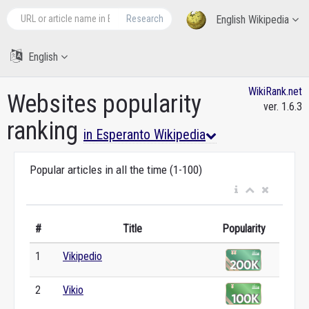
Research
English Wikipedia
English
WikiRank.net
Websites popularity
ver. 1.6.3
ranking
in Esperanto Wikipedia
Popular articles in all the time (1-100)
#
Title
Popularity
1
Vikipedio
2
Vikio