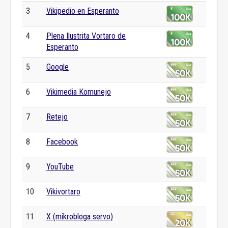
3
Vikipedio en Esperanto
4
Plena Ilustrita Vortaro de
Esperanto
5
Google
6
Vikimedia Komunejo
7
Retejo
8
Facebook
9
YouTube
10
Vikivortaro
11
X (mikrobloga servo)