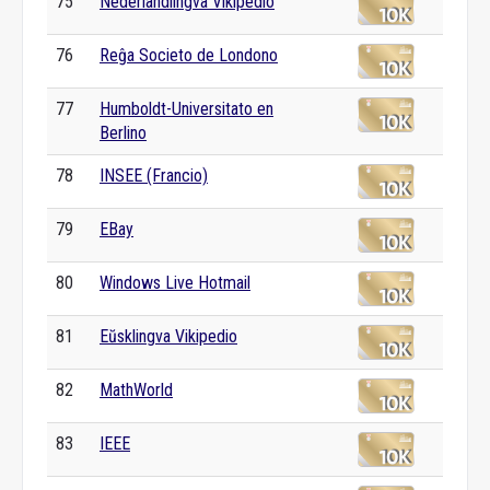
75
Nederlandlingva Vikipedio
76
Reĝa Societo de Londono
77
Humboldt-Universitato en
Berlino
78
INSEE (Francio)
79
EBay
80
Windows Live Hotmail
81
Eŭsklingva Vikipedio
82
MathWorld
83
IEEE