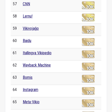
57
CNN
58
Lernu!
59
Vikivojaĝo
60
Baidu
61
Itallingva Vikipedio
62
Wayback Machine
63
Bomis
64
Instagram
65
Meta-Vikio