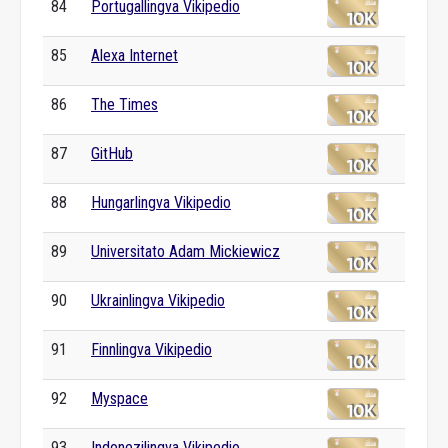
84
Portugallingva Vikipedio
85
Alexa Internet
86
The Times
87
GitHub
88
Hungarlingva Vikipedio
89
Universitato Adam Mickiewicz
90
Ukrainlingva Vikipedio
91
Finnlingva Vikipedio
92
Myspace
93
Indonezilingva Vikipedio