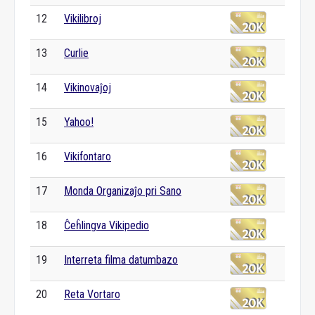
12
Vikilibroj
13
Curlie
14
Vikinovaĵoj
15
Yahoo!
16
Vikifontaro
17
Monda Organizaĵo pri Sano
18
Ĉeĥlingva Vikipedio
19
Interreta filma datumbazo
20
Reta Vortaro