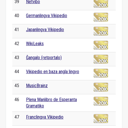
39
Netvibo
40
Germanlingva Vikipedio
41
Japanlingva Vikipedio
42
WikiLeaks
43
Ĝangalo (retportalo)
44
Vikipedio en baza angla lingvo
45
MusicBrainz
46
Plena Manlibro de Esperanta
Gramatiko
47
Franclingva Vikipedio