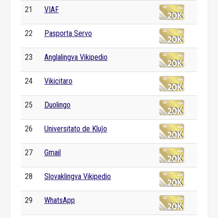
21
VIAF
22
Pasporta Servo
23
Anglalingva Vikipedio
24
Vikicitaro
25
Duolingo
26
Universitato de Kluĵo
27
Gmail
28
Slovaklingva Vikipedio
29
WhatsApp