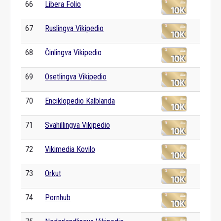
66
Libera Folio
67
Ruslingva Vikipedio
68
Ĉinlingva Vikipedio
69
Osetlingva Vikipedio
70
Enciklopedio Kalblanda
71
Svahillingva Vikipedio
72
Vikimedia Kovilo
73
Orkut
74
Pornhub