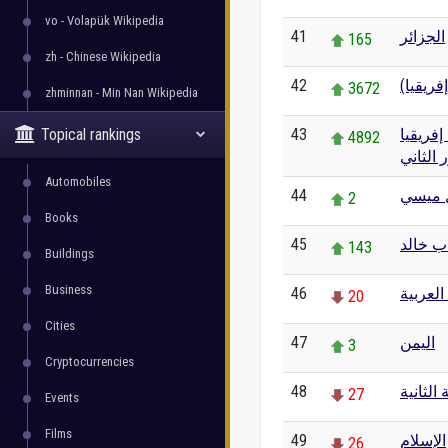
vo - Volapük Wikipedia
41
الجزائر
165
zh - Chinese Wikipedia
42
3672
zhminnan - Min Nan Wikipedia
Topical rankings
43
كأس العالم 2014 – إفريقيا
4892
 الثاني
Automobiles
44
ل ميسي
2
Books
45
ب خالد
143
Buildings
Business
46
العربية
20
Cities
47
اليمن
3
Cryptocurrencies
48
الثانية
27
Events
Films
49
الإسلام
26