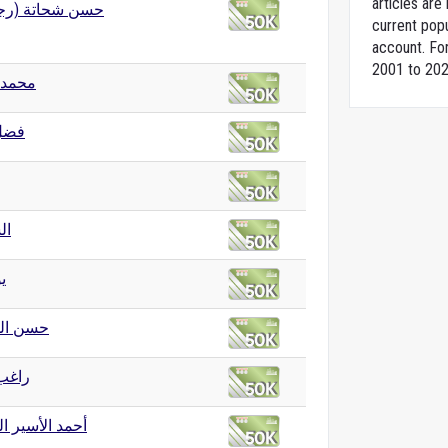
articles ar
حسن شحاتة (ر)
current popu
account. For
2001 to 202
محمد
فضل
ال
ي
حسن ال
راغب
أحمد الأسير ا