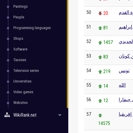
Paintings
50
 القدم
20
People
51
إبراهيم
81
Programming languages
Shops
52
لحديدي
1457
Software
53
 كونان
83
Taxones
54
تونس
Television series
219
Universities
55
الله
14
Video games
56
جيفارا
12
Websites
57
إفريقيا
WikiRank.net
14575