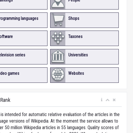
aintings
People
rogramming languages
Shops
oftware
Taxones
elevision series
Universities
ideo games
Websites
iRank
is intended for automatic relative evaluation of the articles in the
uage versions of Wikipedia. At the moment the service allows to
 50 million Wikipedia articles in 55 languages. Quality scores of