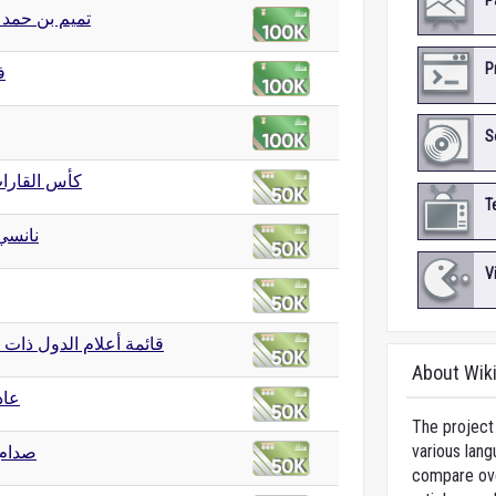
P
تميم بن حمد 
P
ف
S
كأس القارات 13
T
نانسي
V
قائمة أعلام الدول ذات 
About Wik
عاد
The project 
various lang
صدام
compare over