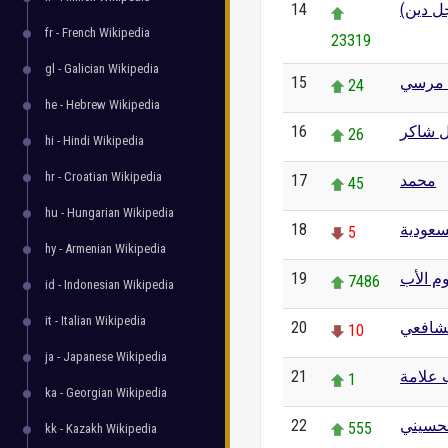
14
جل دين
fr - French Wikipedia
23319
gl - Galician Wikipedia
15
 مرسي
24
he - Hebrew Wikipedia
16
 شاكر
26
hi - Hindi Wikipedia
hr - Croatian Wikipedia
17
محمد
45
hu - Hungarian Wikipedia
18
سعودية
5
hy - Armenian Wikipedia
19
وم الأب
7486
id - Indonesian Wikipedia
it - Italian Wikipedia
20
شافعي
10
ja - Japanese Wikipedia
21
 علامة
1
ka - Georgian Wikipedia
22
لحسيني
555
kk - Kazakh Wikipedia