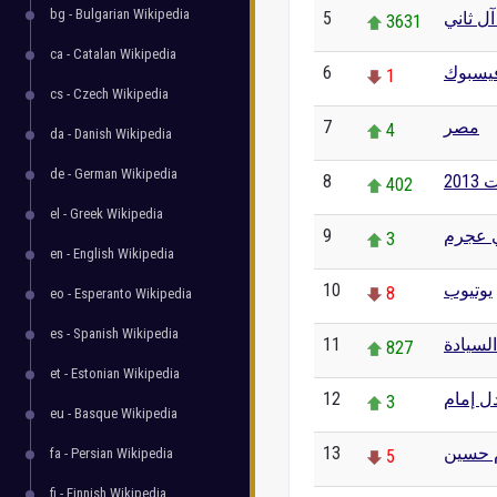
bg - Bulgarian Wikipedia
5
آل ثاني
3631
ca - Catalan Wikipedia
6
يسبوك
1
cs - Czech Wikipedia
7
مصر
4
da - Danish Wikipedia
de - German Wikipedia
8
20
402
el - Greek Wikipedia
9
 عجرم
3
en - English Wikipedia
10
يوتيوب
8
eo - Esperanto Wikipedia
es - Spanish Wikipedia
11
السيادة
827
et - Estonian Wikipedia
12
ل إمام
3
eu - Basque Wikipedia
13
 حسين
fa - Persian Wikipedia
5
fi - Finnish Wikipedia