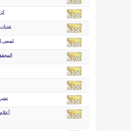
كرة
عدنان 
لميس ا
المحقق
تشي 
أعلام 