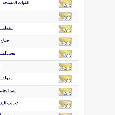
القوات المسلحة ا
الدولة ا
صباح )
سي (لغة)
ا
الدولة ال
عبد الحلي
عجائب الدني