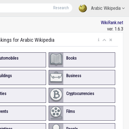
Research
Arabic Wikipedia
WikiRank.net
ver. 1.6.3
nkings for Arabic Wikipedia
utomobiles
Books
uildings
Business
ities
Cryptocurrencies
vents
Films