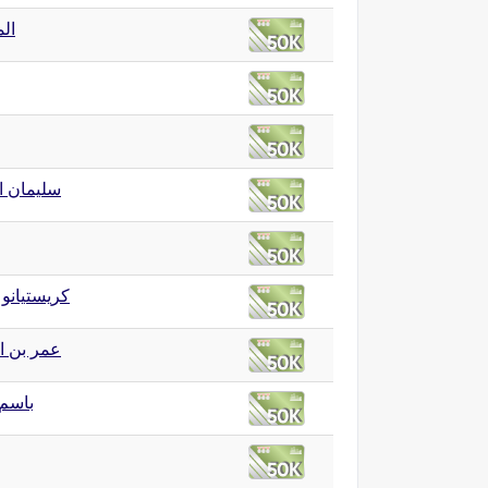
الم
سليمان ال
كريستيانو 
عمر بن 
باسم