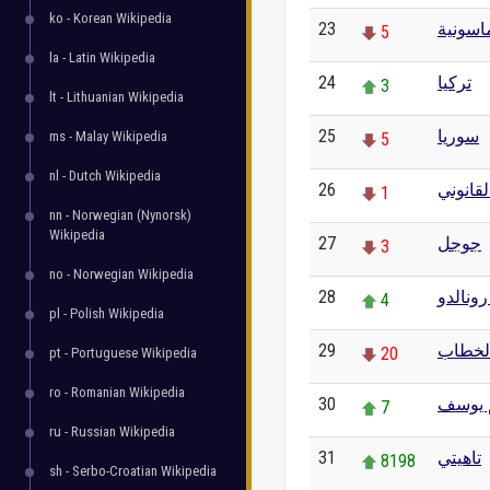
ko - Korean Wikipedia
23
اسونية
5
la - Latin Wikipedia
24
تركيا
3
lt - Lithuanian Wikipedia
25
سوريا
ms - Malay Wikipedia
5
nl - Dutch Wikipedia
26
قانوني
1
nn - Norwegian (Nynorsk)
Wikipedia
27
جوجل
3
no - Norwegian Wikipedia
28
رونالدو
4
pl - Polish Wikipedia
29
الخطاب
20
pt - Portuguese Wikipedia
ro - Romanian Wikipedia
30
 يوسف
7
ru - Russian Wikipedia
31
تاهيتي
8198
sh - Serbo-Croatian Wikipedia