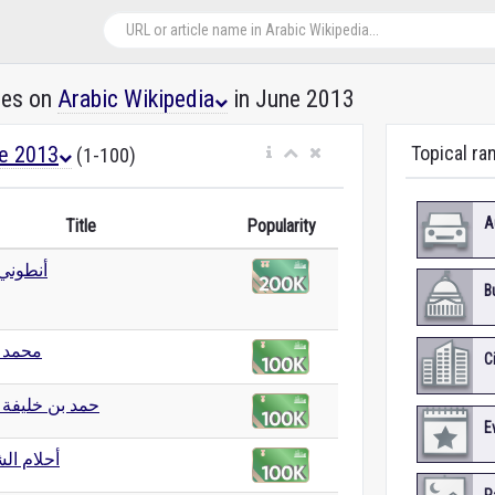
les on
Arabic Wikipedia
in June 2013
e 2013
Topical ra
(1-100)
A
Title
Popularity
أنطوني
B
محمد
C
حمد بن خليفة آ
E
أحلام ا