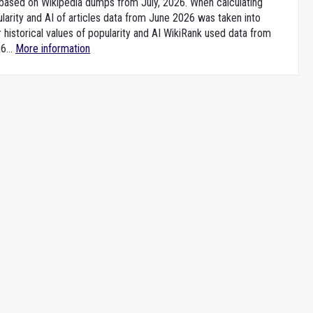
e based on Wikipedia dumps from July, 2026. When calculating
larity and AI of articles data from June 2026 was taken into
 historical values of popularity and AI WikiRank used data from
6...
More information