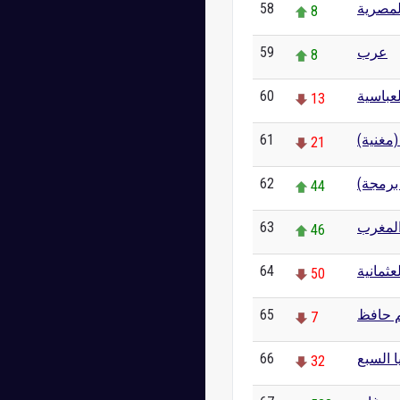
58
لمصرية
8
59
عرب
8
60
لعباسية
13
61
(مغنية
21
62
 برمجة
44
63
لمغرب
46
64
عثمانية
50
65
م حافظ
7
66
ا السبع
32