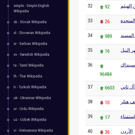
32
 الهيثم
simple - Simple English
92
Wikipedia
33
المتحدة
26
sk - Slovak Wikipedia
sl - Slovenian Wikipedia
34
المسند
989
sr - Serbian Wikipedia
35
ر النيل
16
sv - Swedish Wikipedia
36
ينداك
ta - Tamil Wikipedia
96484
th - Thai Wikipedia
37
ل ثاني
tr - Turkish Wikipedia
6603
uk - Ukrainian Wikipedia
38
ف هتلر
10
ur - Urdu Wikipedia
39
ستمناء
17
uz - Uzbek Wikipedia
vi - Vietnamese Wikipedia
40
الأردن
36