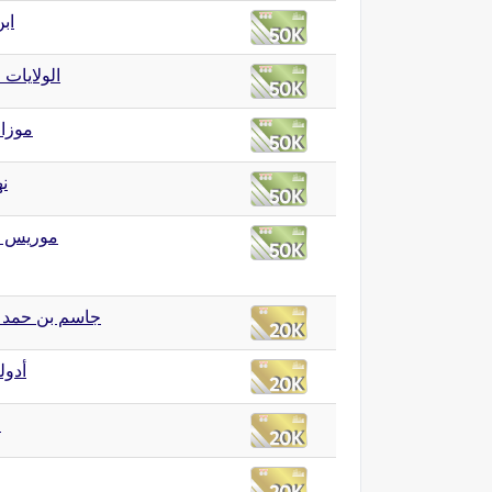
ابن
الولايات 
موزا 
نه
موريس س
جاسم بن حمد آ
أدول
ا