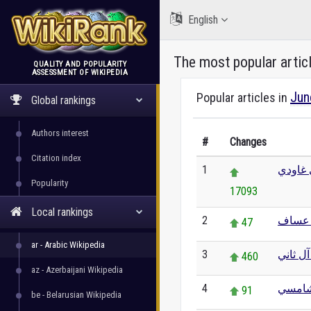
English
The most popular artic
QUALITY AND POPULARITY
ASSESSMENT OF WIKIPEDIA
WikiRank
Jun
Popular articles in
Global rankings
Authors interest
#
Changes
Citation index
1
 غاودي
Popularity
17093
Local rankings
2
 عساف
47
ar - Arabic Wikipedia
3
ل ثاني
460
az - Azerbaijani Wikipedia
4
لشامسي
91
be - Belarusian Wikipedia