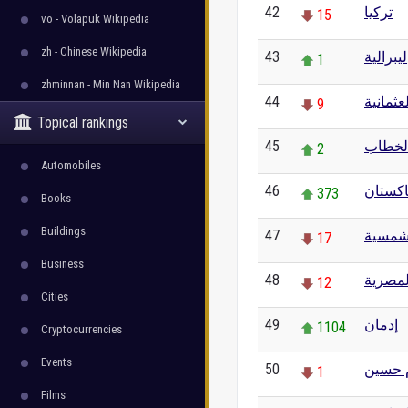
42
تركيا
15
vo - Volapük Wikipedia
zh - Chinese Wikipedia
43
ليبرالية
1
zhminnan - Min Nan Wikipedia
44
عثمانية
9
Topical rankings
45
الخطاب
2
Automobiles
46
اكستان
373
Books
Buildings
47
لشمسية
17
Business
48
لمصرية
12
Cities
49
إدمان
1104
Cryptocurrencies
Events
50
 حسين
1
Films