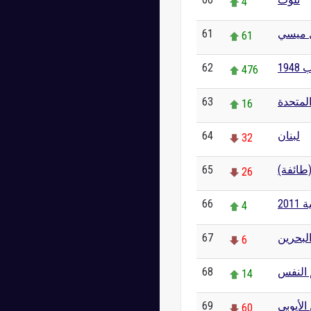
4
61
ل ميسي
61
62
194
476
63
لمتحدة
16
64
لبنان
32
65
(طائفة
26
66
20
4
67
لبحرين
6
68
 النفس
14
69
الأيوبي
60