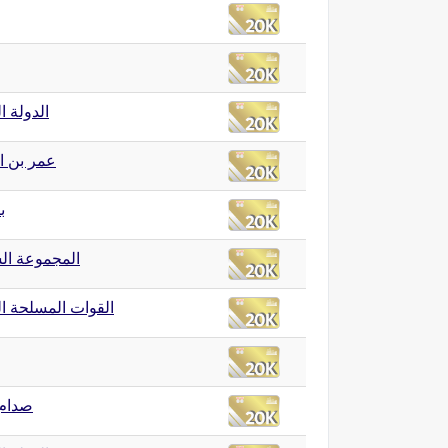
الدولة ال
عمر بن 
ب
المجموعة ا
القوات المسلحة ا
صدام