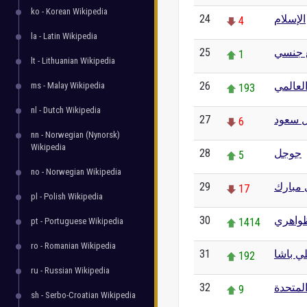
ko - Korean Wikipedia
24
الإسلام
4
la - Latin Wikipedia
25
جنسي
1
lt - Lithuanian Wikipedia
26
العالمي
ms - Malay Wikipedia
193
nl - Dutch Wikipedia
27
آل سعود
6
nn - Norwegian (Nynorsk)
Wikipedia
28
جوجل
5
no - Norwegian Wikipedia
29
مبارك
17
pl - Polish Wikipedia
30
ظواهري
pt - Portuguese Wikipedia
1414
ro - Romanian Wikipedia
31
ي باشا
192
ru - Russian Wikipedia
32
المتحدة
9
sh - Serbo-Croatian Wikipedia