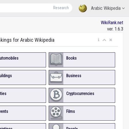
Research
Arabic Wikipedia
WikiRank.net
ver. 1.6.3
nkings for Arabic Wikipedia
utomobiles
Books
uildings
Business
ities
Cryptocurrencies
vents
Films