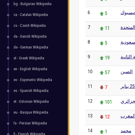
bg - Bulgarian Wikipedia
6
يسبوك
5
ca - Catalan Wikipedia
cs - Czech Wikipedia
7
المتحدة
11
da - Danish Wikipedia
8
سعودية
5
de - German Wikipedia
9
الثانية
19
el - Greek Wikipedia
en - English Wikipedia
10
الصين
57
eo - Esperanto Wikipedia
11
7
es - Spanish Wikipedia
12
لجزائري
et - Estonian Wikipedia
101
eu - Basque Wikipedia
13
لمغرب
12
fa - Persian Wikipedia
14
محمد
1
fi - Finnish Wikipedia