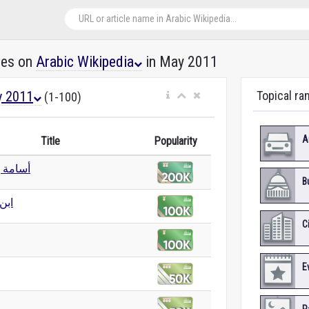
les on
Arabic Wikipedia
in May 2011
 2011
Topical ra
(1-100)
A
Title
Popularity
أسامة ب
B
ابن
C
E