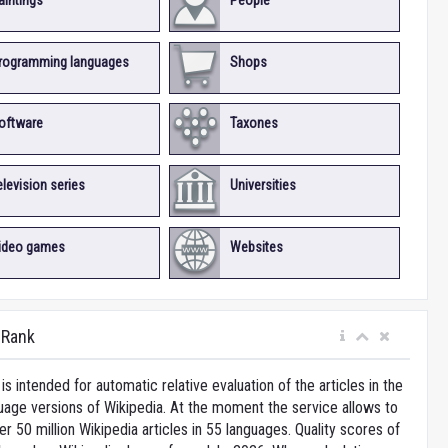
aintings
People
rogramming languages
Shops
oftware
Taxones
elevision series
Universities
ideo games
Websites
iRank
is intended for automatic relative evaluation of the articles in the
uage versions of Wikipedia. At the moment the service allows to
 50 million Wikipedia articles in 55 languages. Quality scores of