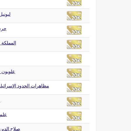
ليوني
حرب 8
المملكة ا
علويون )
مظاهرات الحدود الإسرائيلية 11
ا
علم
صلاح الدين 