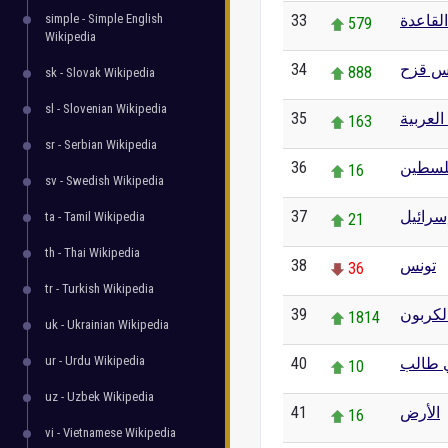
simple - Simple English
33
لقاعدة
579
Wikipedia
34
س قزح
888
sk - Slovak Wikipedia
sl - Slovenian Wikipedia
35
لعربية
163
sr - Serbian Wikipedia
36
لسطين
16
sv - Swedish Wikipedia
37
سرائيل
ta - Tamil Wikipedia
21
th - Thai Wikipedia
38
تونس
36
tr - Turkish Wikipedia
39
الكربون
1814
uk - Ukrainian Wikipedia
ur - Urdu Wikipedia
40
ي طالب
10
uz - Uzbek Wikipedia
41
الأرض
16
vi - Vietnamese Wikipedia