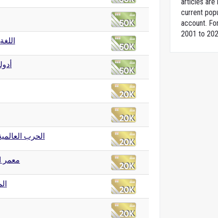
articles ar
current popu
account. For
2001 to 202
اللغة 
أدول
الحرب العالمية
معمر ا
الم