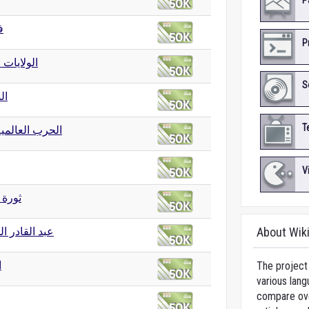
P
ف
P
الولايات 
S
ال
T
الحرب العالمية 
V
ثورة 25 يناير
عبد القادر ا
About Wik
ا
The project 
various lang
compare over