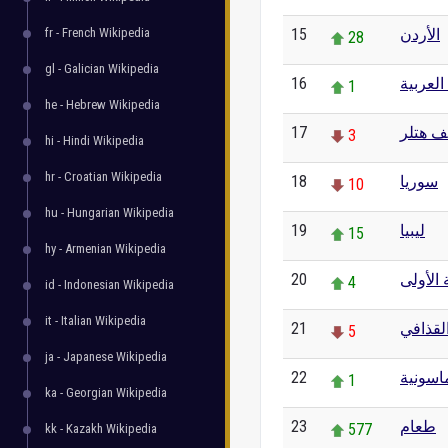
fr - French Wikipedia
15
الأردن
28
gl - Galician Wikipedia
16
العربية
1
he - Hebrew Wikipedia
17
ف هتلر
3
hi - Hindi Wikipedia
hr - Croatian Wikipedia
18
سوريا
10
hu - Hungarian Wikipedia
19
ليبيا
15
hy - Armenian Wikipedia
20
 الأولى
4
id - Indonesian Wikipedia
it - Italian Wikipedia
21
لقذافي
5
ja - Japanese Wikipedia
22
اسونية
1
ka - Georgian Wikipedia
23
طعام
577
kk - Kazakh Wikipedia