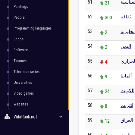
51
لعباسية
21
Paintings
52
ثقافة
300
People
Programming languages
53
إنجليزية
2
Shops
54
اليمن
2
Software
55
لحراري
Taxones
4
Television series
56
ألمانيا
9
Universities
57
الكويت
24
Video games
Websites
58
إنترنت
8
WikiRank.net
59
العراق
12
60
تلوث