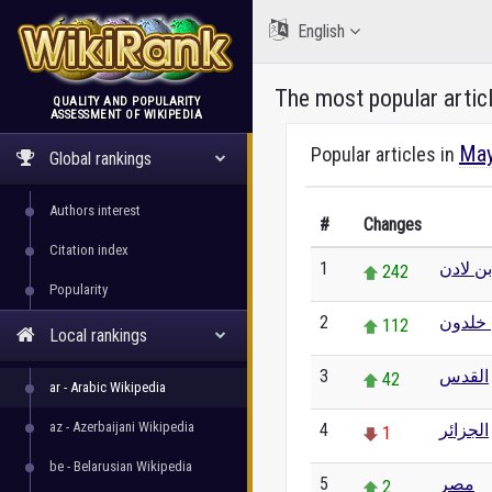
English
The most popular artic
QUALITY AND POPULARITY
ASSESSMENT OF WIKIPEDIA
WikiRank
May
Popular articles in
Global rankings
Authors interest
#
Changes
Citation index
1
ن لادن
242
Popularity
2
 خلدون
112
Local rankings
3
القدس
42
ar - Arabic Wikipedia
az - Azerbaijani Wikipedia
4
الجزائر
1
be - Belarusian Wikipedia
5
مصر
2