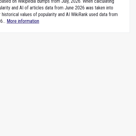
e based on Wikipedia dumps from July, 2026. When calculating
larity and AI of articles data from June 2026 was taken into
 historical values of popularity and AI WikiRank used data from
6...
More information