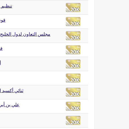
تنظيم ا
قو
مجلس التعاون لدول الخليج ا
ف
إ
ثنائي أكسيد 
علي بن أب